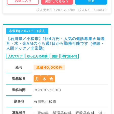
見る
お気に入り
紹介してもらう
求人更新日 : 2021/08/06
求人No. : 634840
非常勤(アルバイト)求人
【石川県／小松市】1回4万円・人気の健診募集★毎週
月・木・金AMのうち週1日から勤務可能です（健診・
人間ドック／非常勤）
人気エリア
ゆったりめ勤務
健診
専門医不問
給与
単価40,000円
月
木
金
勤務曜日
勤務時間
:09:00〜13:00
勤務地
石川県小松市
募集科目
一般内科、循環器内科、呼吸器内科、消化器内科、内分泌・代謝内科、腎臓内科、血液内科