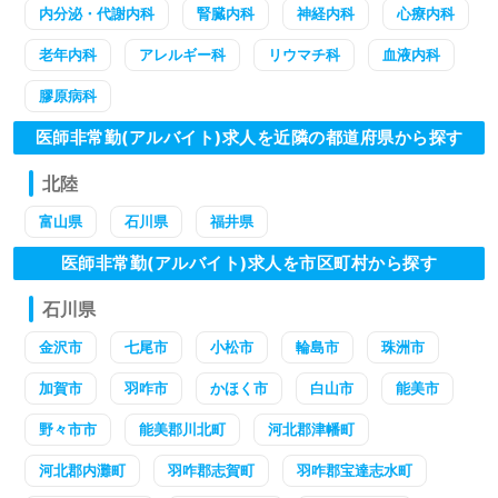
内分泌・代謝内科
腎臓内科
神経内科
心療内科
老年内科
アレルギー科
リウマチ科
血液内科
膠原病科
医師非常勤(アルバイト)求人を近隣の都道府県から探す
北陸
富山県
石川県
福井県
医師非常勤(アルバイト)求人を市区町村から探す
石川県
金沢市
七尾市
小松市
輪島市
珠洲市
加賀市
羽咋市
かほく市
白山市
能美市
野々市市
能美郡川北町
河北郡津幡町
河北郡内灘町
羽咋郡志賀町
羽咋郡宝達志水町