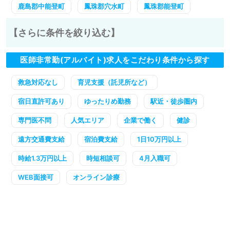
鹿島郡中能登町
鳳珠郡穴水町
鳳珠郡能登町
【さらに条件を絞り込む】
医師非常勤(アルバイト)求人をこだわり条件から探す
救急対応なし
育児支援（託児所など）
宿日直許可あり
ゆったりめ勤務
駅近・徒歩圏内
専門医不問
人気エリア
企業で働く
健診
遠方交通費支給
宿泊費支給
1日10万円以上
時給1.3万円以上
時短相談可
4月入職可
WEB面接可
オンライン診療