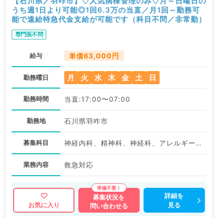
【石川県／羽咋市】♢人気病棟管理のみ♢月～日曜日の
うち週1日より可能◎1回6.3万の当直／月1回～勤務可
能で遠給特急代金支給が可能です（科目不問／非常勤）
専門医不問
給与
単価63,000円
月
火
水
木
金
土
日
勤務曜日
勤務時間
当直:17:00〜07:00
勤務地
石川県羽咋市
募集科目
神経内科、精神科、神経科、アレルギー科、リウマチ科、小児科、整形外科、形成外科、美容外科、脳神経外科、呼吸器外科、心臓血管外科、小児外科、皮膚科、泌尿器科、産婦人科、産科、婦人科、眼科、耳鼻咽喉科、気管食道科、放射線科、リハビリテーション科、麻酔科、ペインクリニック、人工透析科、緩和ケア科、一般内科、循環器内科、呼吸器内科、消化器内科、内分泌・代謝内科、腎臓内科、老年内科、血液内科、外科系全般、一般外科、消化器外科、乳腺外科、総合診療科、美容皮膚科、健診・人間ドック、救急科・ＩＣＵ、病理科、基礎医学系、膠原病科、スポーツ整形外科、大腸・肛門外科、その他、産業医
業務内容
救急対応
詳細を
募集状況を
見る
お気に入り
問い合わせる