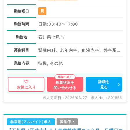
月
勤務曜日
勤務時間
日勤:08:40〜17:00
勤務地
石川県七尾市
募集科目
腎臓内科、老年内科、血液内科、外科系全般、一般外科、消化器外科、膠原病科、大腸・肛門外科、神経内科、整形外科、形成外科、脳神経外科、呼吸器外科、一般内科、循環器内科、呼吸器内科、消化器内科、内分泌・代謝内科
業務内容
待機, その他
詳細を
募集状況を
見る
お気に入り
問い合わせる
求人更新日 : 2026/03/27
求人No. : 891856
非常勤(アルバイト)求人
募集停止