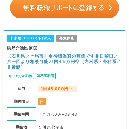
非常勤(アルバイト)求人
募集停止
浜野介護医療院
【石川県／七尾市】◆待機当直の募集です◆日曜日／
月一回より相談可能♪1回4.5万円◎（内科系・外科系／
非常勤）
ゆったりめ勤務
専門医不問
給与
1回45,000円 ～
日
勤務曜日
勤務時間
当直:17:00〜08:40
勤務地
石川県七尾市