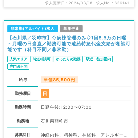
求人更新日 : 2024/03/18
求人No. : 636141
非常勤(アルバイト)求人
募集停止
【石川県／羽咋市】♢病棟管理のみ♢1回8.5万の日曜
～月曜の日当直／勤務可能で遠給特急代金支給が相談可
能です（科目不問／非常勤）
人気エリア
時短相談可
ゆったりめ勤務
駅近・徒歩圏内
専門医不問
給与
単価85,500円
日
勤務曜日
勤務時間
日勤午後:12:00〜07:00
勤務地
石川県羽咋市
募集科目
神経内科、精神科、神経科、アレルギー科、リウマチ科、小児科、整形外科、形成外科、美容外科、脳神経外科、呼吸器外科、心臓血管外科、小児外科、皮膚科、泌尿器科、産婦人科、産科、婦人科、眼科、耳鼻咽喉科、気管食道科、放射線科、リハビリテーション科、麻酔科、ペインクリニック、人工透析科、緩和ケア科、一般内科、循環器内科、呼吸器内科、消化器内科、内分泌・代謝内科、腎臓内科、老年内科、血液内科、外科系全般、一般外科、消化器外科、乳腺外科、総合診療科、美容皮膚科、健診・人間ドック、救急科・ＩＣＵ、病理科、基礎医学系、膠原病科、スポーツ整形外科、大腸・肛門外科、その他、産業医