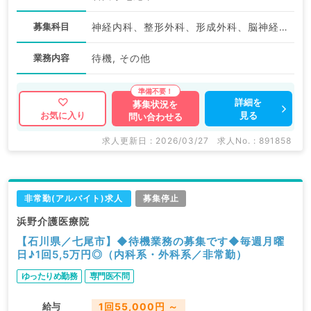
募集科目
神経内科、整形外科、形成外科、脳神経外科、呼吸器外科、一般内科、循環器内科、呼吸器内科、消化器内科、内分泌・代謝内科、腎臓内科、老年内科、血液内科、外科系全般、一般外科、消化器外科、膠原病科、大腸・肛門外科
業務内容
待機, その他
詳細を
募集状況を
見る
お気に入り
問い合わせる
求人更新日 : 2026/03/27
求人No. : 891858
非常勤(アルバイト)求人
募集停止
浜野介護医療院
【石川県／七尾市】◆待機業務の募集です◆毎週月曜
日♪1回5,5万円◎（内科系・外科系／非常勤）
ゆったりめ勤務
専門医不問
給与
1回55,000円 ～