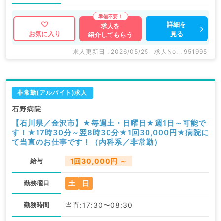
詳細を
求人を
見る
お気に入り
紹介してもらう
求人更新日 : 2026/05/25
求人No. : 951995
非常勤(アルバイト)求人
石野病院
【石川県／金沢市】★毎週土・日曜日★週1日～可能で
す！★17時30分～翌8時30分★1回30,000円★病院に
て当直のお仕事です！（内科系／非常勤）
給与
1回30,000円 ～
土
日
勤務曜日
勤務時間
当直:17:30〜08:30