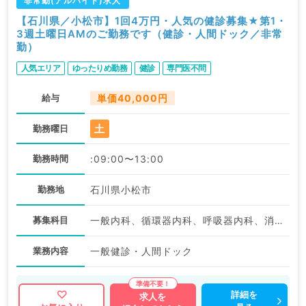
非常勤(アルバイト)求人
【石川県／小松市】1回4万円・人気の健診募集★第1・
3週土曜日AMのご勤務です（健診・人間ドック／非常
勤）
人気エリア
ゆったりめ勤務
健診
専門医不問
給与
単価40,000円
土
勤務曜日
勤務時間
:09:00〜13:00
勤務地
石川県小松市
募集科目
一般内科、循環器内科、呼吸器内科、消化器内科、内分泌・代謝内科、腎臓内科、血液内科
業務内容
一般健診・人間ドック
詳細を
求人を