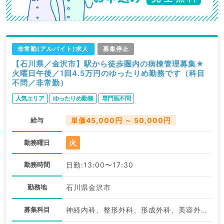
非常勤(アルバイト)求人
募集停止
【石川県／金沢市】駅から徒歩圏内の病棟管理募集★
火曜日午後／1回4.5万円のゆったりめ勤務です（科目
不問／非常勤）
人気エリア
ゆったりめ勤務
専門医不問
給与
単価45,000円 ～ 50,000円
火
勤務曜日
勤務時間
日勤:13:00〜17:30
勤務地
石川県金沢市
募集科目
神経内科、整形外科、形成外科、美容外科、脳神経外科、呼吸器外科、心臓血管外科、小児外科、泌尿器科、一般内科、循環器内科、呼吸器内科、消化器内科、内分泌・代謝内科、腎臓内科、老年内科、血液内科、外科系全般、一般外科、消化器外科、乳腺外科、膠原病科、スポーツ整形外科、大腸・肛門外科、科目不問