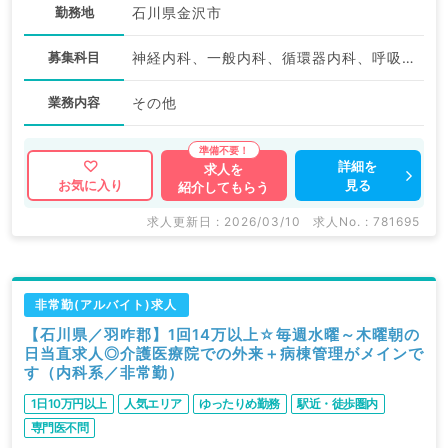
勤務地
石川県金沢市
募集科目
神経内科、一般内科、循環器内科、呼吸器内科、消化器内科、内分泌・代謝内科、腎臓内科、老年内科、血液内科、膠原病科
業務内容
その他
詳細を
求人を
見る
お気に入り
紹介してもらう
求人更新日 : 2026/03/10
求人No. : 781695
非常勤(アルバイト)求人
【石川県／羽咋郡】1回14万以上☆毎週水曜～木曜朝の
日当直求人◎介護医療院での外来＋病棟管理がメインで
す（内科系／非常勤）
1日10万円以上
人気エリア
ゆったりめ勤務
駅近・徒歩圏内
専門医不問