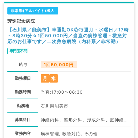
非常勤(アルバイト)求人
芳珠記念病院
【石川県／能美市】車通勤OK◎毎週月・水曜日／17時
～8時30分☆1回50,000円／当直の病棟管理・救急対
応のお仕事です／二次救急病院（内科系／非常勤）
専門医不問
給与
1回50,000円
月
水
勤務曜日
勤務時間
当直:17:00〜08:30
勤務地
石川県能美市
募集科目
神経内科、整形外科、形成外科、脳神経外科、呼吸器外科、心臓血管外科、泌尿器科、一般内科、循環器内科、呼吸器内科、消化器内科、内分泌・代謝内科、腎臓内科、老年内科、血液内科、外科系全般、一般外科、消化器外科、乳腺外科、膠原病科、大腸・肛門外科
業務内容
病棟管理, 救急対応, その他