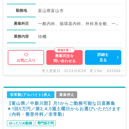
勤務地
富山県富山市
募集科目
一般内科、循環器内科、外科系全般、一般外科
業務内容
待機
詳細を
募集状況を
見る
お気に入り
問い合わせる
求人更新日 : 2023/09/28
求人No. : 625584
非常勤(アルバイト)求人
募集停止
【富山県／中新川郡】月1からご勤務可能な日直募集
★1回5万円／第2,4,5週土曜日からお選びいただけます
（内科・整形外科／非常勤）
ゆったりめ勤務
専門医不問