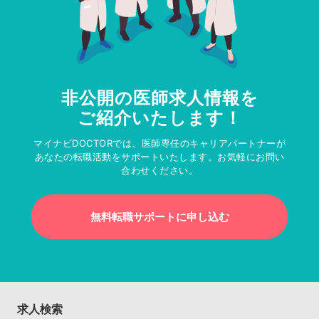
非公開の医師求人情報を
ご紹介いたします！
マイナビDOCTORでは、医師専任のキャリアパートナーが
あなたの転職活動をサポートいたします。お気軽にお問い
合わせください。
無料転職サポートに申し込む
求人検索