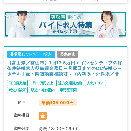
非常勤(アルバイト)求人
募集停止
【富山県／富山市】1回13.5万円＋インセンティブの好
条件待機求人◎毎週金曜日～月曜日までのOC待機◇～
ホテル手配・隔週勤務相談可～（内科系・外科系／非常
勤）
宿泊費支給
1日10万円以上
遠方交通費支給
人気エリア
時短相談可
駅近・徒歩圏内
専門医不問
給与
単価135,000円
金
勤務曜日
勤務時間
待機:18:00〜09:00