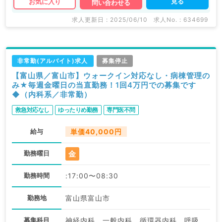
見る
お気に入り
問い合わせる
求人更新日 : 2025/06/10
求人No. : 634699
非常勤(アルバイト)求人
募集停止
【富山県／富山市】ウォークイン対応なし・病棟管理の
み★毎週金曜日の当直勤務！1回4万円での募集です
◆（内科系／非常勤）
救急対応なし
ゆったりめ勤務
専門医不問
給与
単価40,000円
金
勤務曜日
勤務時間
:17:00〜08:30
勤務地
富山県富山市
募集科目
神経内科、一般内科、循環器内科、呼吸器内科、消化器内科、内分泌・代謝内科、腎臓内科、老年内科、血液内科、外科系全般、一般外科、膠原病科