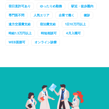
宿日直許可あり
ゆったりめ勤務
駅近・徒歩圏内
専門医不問
人気エリア
企業で働く
健診
遠方交通費支給
宿泊費支給
1日10万円以上
時給1.3万円以上
時短相談可
4月入職可
WEB面接可
オンライン診療