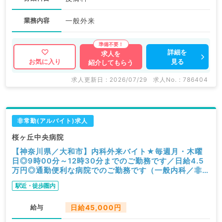
業務内容
一般外来
詳細を
求人を
見る
お気に入り
紹介してもらう
求人更新日 : 2026/07/29
求人No. : 786404
非常勤(アルバイト)求人
桜ヶ丘中央病院
【神奈川県／大和市】内科外来バイト★毎週月・木曜
日◎9時00分～12時30分までのご勤務です／日給4.5
万円◎通勤便利な病院でのご勤務です（一般内科／非常
勤）
駅近・徒歩圏内
給与
日給45,000円