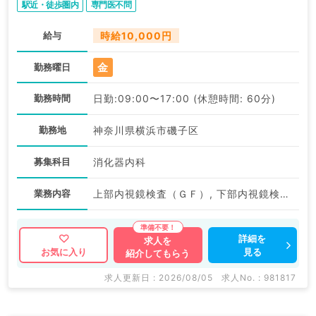
駅近・徒歩圏内
専門医不問
給与
時給10,000円
金
勤務曜日
勤務時間
日勤:09:00〜17:00 (休憩時間: 60分)
勤務地
神奈川県横浜市磯子区
募集科目
消化器内科
業務内容
上部内視鏡検査（ＧＦ）, 下部内視鏡検査（ＣＦ）
詳細を
求人を
見る
お気に入り
紹介してもらう
求人更新日 : 2026/08/05
求人No. : 981817