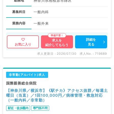
勤務地
神奈川県相模原市緑区
募集科目
一般内科
業務内容
一般外来
詳細を
求人を
見る
お気に入り
紹介してもらう
求人更新日 : 2026/07/30
求人No. : 719689
非常勤(アルバイト)求人
国際親善総合病院
【神奈川県／横浜市】《駅チカ》アクセス抜群／毎週土
曜日（当直）／1回100,000円／病棟管理・救急対応
（一般内科／非常勤）
駅近・徒歩圏内
専門医不問