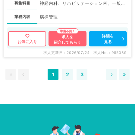
募集科目
神経内科、リハビリテーション科、一般内科
業務内容
病棟管理
詳細を
求人を
見る
お気に入り
紹介してもらう
求人更新日 : 2026/07/24
求人No. : 985039
1
2
3