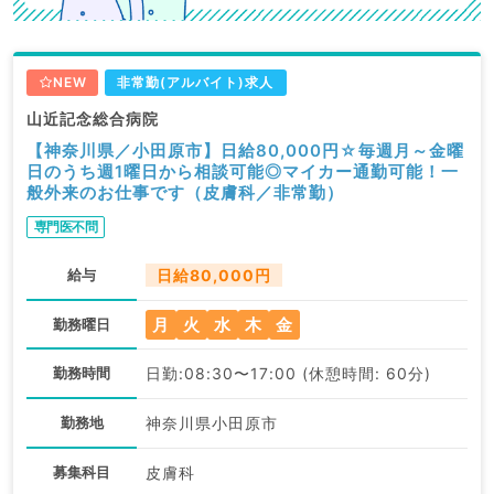
NEW
非常勤(アルバイト)求人
山近記念総合病院
【神奈川県／小田原市】日給80,000円☆毎週月～金曜
日のうち週1曜日から相談可能◎マイカー通勤可能！一
般外来のお仕事です（皮膚科／非常勤）
専門医不問
給与
日給80,000円
月
火
水
木
金
勤務曜日
勤務時間
日勤:08:30〜17:00 (休憩時間: 60分)
勤務地
神奈川県小田原市
募集科目
皮膚科