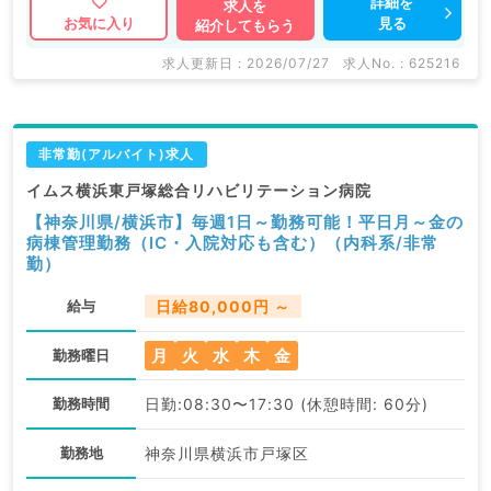
詳細を
求人を
見る
お気に入り
紹介してもらう
求人更新日 : 2026/07/27
求人No. : 625216
非常勤(アルバイト)求人
イムス横浜東戸塚総合リハビリテーション病院
【神奈川県/横浜市】毎週1日～勤務可能！平日月～金の
病棟管理勤務（IC・入院対応も含む）（内科系/非常
勤）
給与
日給80,000円 ～
月
火
水
木
金
勤務曜日
勤務時間
日勤:08:30〜17:30 (休憩時間: 60分)
勤務地
神奈川県横浜市戸塚区