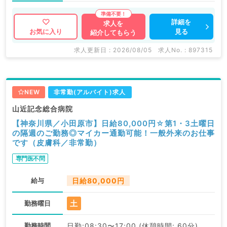
詳細を
求人を
見る
お気に入り
紹介してもらう
求人更新日 : 2026/08/05
求人No. : 897315
NEW
非常勤(アルバイト)求人
山近記念総合病院
【神奈川県／小田原市】日給80,000円☆第1・3土曜日
の隔週のご勤務◎マイカー通勤可能！一般外来のお仕事
です（皮膚科／非常勤）
専門医不問
給与
日給80,000円
土
勤務曜日
勤務時間
日勤:08:30〜17:00 (休憩時間: 60分)