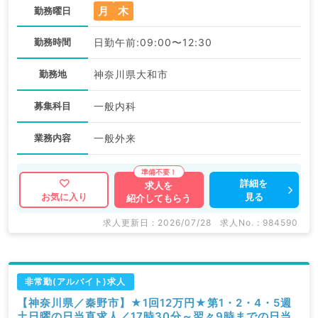
月
木
勤務曜日
勤務時間
日勤午前:09:00〜12:30
勤務地
神奈川県大和市
募集科目
一般内科
業務内容
一般外来
詳細を
求人を
見る
お気に入り
紹介してもらう
求人更新日 : 2026/07/28
求人No. : 984590
非常勤(アルバイト)求人
【神奈川県／秦野市】★1回12万円★第1・2・4・5週
土日曜の日当直求人／17時30分～翌々9時までの日当