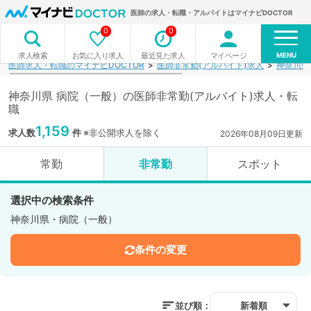
医師の求人・転職・アルバイトはマイナビDOCTOR
0
0
MENU
お気に入り求人
最近見た求人
マイページ
求人検索
医師求人・転職のマイナビDOCTOR
医師非常勤(アルバイト)求人
神奈川県
神奈川県 病院（一般）の医師非常勤(アルバイト)求人・転
職
1,159
求人数
件
※非公開求人を除く
2026年08月09日更新
常勤
非常勤
スポット
選択中の検索条件
神奈川県・病院（一般）
条件の変更
並び順：
新着順