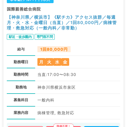
国際親善総合病院
【神奈川県／横浜市】《駅チカ》アクセス抜群／毎週
月・火・水・金曜日（当直）／1回80,000円／病棟管
理・救急対応（一般内科／非常勤）
駅近・徒歩圏内
専門医不問
給与
1回80,000円
月
火
水
金
勤務曜日
勤務時間
当直:17:00〜08:30
勤務地
神奈川県横浜市泉区
募集科目
一般内科
業務内容
病棟管理, 救急対応