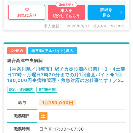
詳細を
求人を
見る
お気に入り
紹介してもらう
求人更新日 : 2026/08/07
求人No. : 971819
NEW
非常勤(アルバイト)求人
総合高津中央病院
【神奈川県／川崎市】駅チカ徒歩圏内◎第1・3・4土曜
日17時～月曜日7時30分までの月1回当直バイト◆1回
180,000円◆病棟管理・救急対応のお仕事です！／2次
救急指定病院（科目不問／非常勤）
駅近・徒歩圏内
専門医不問
給与
1回180,000円
土
勤務曜日
勤務時間
日当直:17:00〜07:30