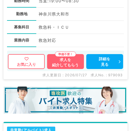
勤務時間
当直:19:00〜08:30
勤務地
神奈川県大和市
募集科目
救急科・ＩＣＵ
業務内容
救急対応
詳細を
求人を
見る
お気に入り
紹介してもらう
求人更新日 : 2026/07/27
求人No. : 979093
非常勤(アルバイト)求人