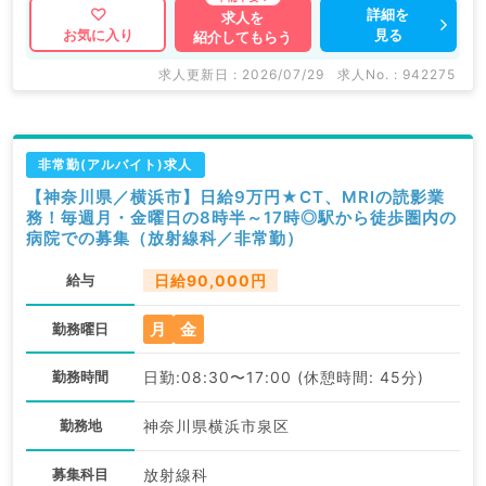
詳細を
求人を
見る
お気に入り
紹介してもらう
求人更新日 : 2026/07/29
求人No. : 942275
非常勤(アルバイト)求人
【神奈川県／横浜市】日給9万円★CT、MRIの読影業
務！毎週月・金曜日の8時半～17時◎駅から徒歩圏内の
病院での募集（放射線科／非常勤）
給与
日給90,000円
月
金
勤務曜日
勤務時間
日勤:08:30〜17:00 (休憩時間: 45分)
勤務地
神奈川県横浜市泉区
募集科目
放射線科