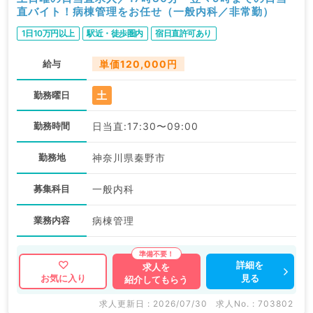
直バイト！病棟管理をお任せ（一般内科／非常勤）
1日10万円以上
駅近・徒歩圏内
宿日直許可あり
給与
単価120,000円
土
勤務曜日
勤務時間
日当直:17:30〜09:00
勤務地
神奈川県秦野市
募集科目
一般内科
業務内容
病棟管理
詳細を
求人を
見る
お気に入り
紹介してもらう
求人更新日 : 2026/07/30
求人No. : 703802