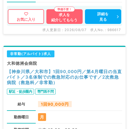
詳細を
求人を
見る
お気に入り
紹介してもらう
求人更新日 : 2026/08/07
求人No. : 986617
非常勤(アルバイト)求人
大和徳洲会病院
【神奈川県／大和市】1回90,000円／第4月曜日の当直
バイト／3名体制での救急対応のお仕事です／2次救急
病院（救急科／非常勤）
駅近・徒歩圏内
専門医不問
給与
1回90,000円
月
勤務曜日