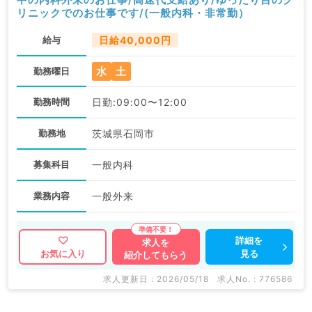
リニックでのお仕事です/(一般内科・非常勤）
給与
日給40,000円
水
土
勤務曜日
勤務時間
日勤:09:00〜12:00
勤務地
茨城県石岡市
募集科目
一般内科
業務内容
一般外来
詳細を
求人を
見る
お気に入り
紹介してもらう
求人更新日 : 2026/05/18
求人No. : 776586