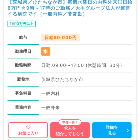
【茨城県／ひたちなか市】毎週水曜日の内科外来◎日給
8万円☆9時～17時のご勤務／大手グループ法人が運営
する病院です（一般内科／非常勤）
1日10万円以上
給与
日給80,000円
水
勤務曜日
勤務時間
日勤:09:00〜17:00 (休憩時間: 60分)
勤務地
茨城県ひたちなか市
募集科目
一般内科
業務内容
一般外来
詳細を
求人を
見る
お気に入り
紹介してもらう