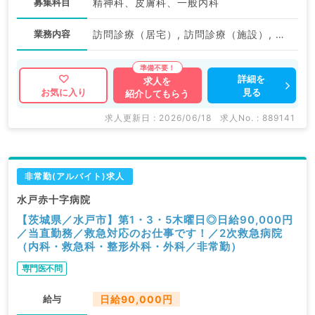
募集科目
精神科、皮膚科、一般内科
業務内容
訪問診療（居宅）, 訪問診療（施設）, 訪問診療（居宅）, 訪問診療（施設）
詳細を
求人を
見る
お気に入り
紹介してもらう
求人更新日 : 2026/06/18
求人No. : 889141
非常勤(アルバイト)求人
水戸赤十字病院
【茨城県／水戸市】第1・3・5木曜日◎日給90,000円
／当直勤務／救急対応のお仕事です！／2次救急病院
（内科・救急科・整形外科・外科／非常勤）
専門医不問
給与
日給90,000円