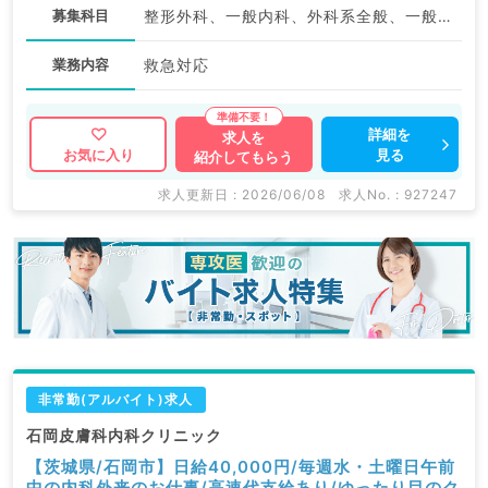
募集科目
整形外科、一般内科、外科系全般、一般外科、救急科・ＩＣＵ
業務内容
救急対応
詳細を
求人を
見る
お気に入り
紹介してもらう
求人更新日 : 2026/06/08
求人No. : 927247
非常勤(アルバイト)求人
石岡皮膚科内科クリニック
【茨城県/石岡市】日給40,000円/毎週水・土曜日午前
中の内科外来のお仕事/高速代支給あり/ゆったり目のク