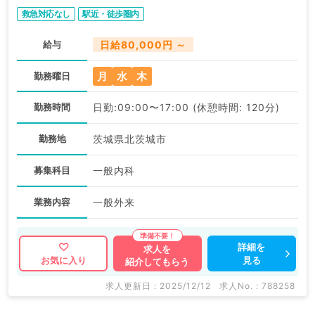
救急対応なし
駅近・徒歩圏内
給与
日給80,000円 ～
月
水
木
勤務曜日
勤務時間
日勤:09:00〜17:00 (休憩時間: 120分)
勤務地
茨城県北茨城市
募集科目
一般内科
業務内容
一般外来
詳細を
求人を
見る
お気に入り
紹介してもらう
求人更新日 : 2025/12/12
求人No. : 788258