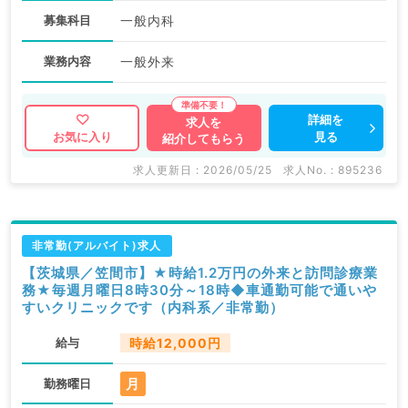
募集科目
一般内科
業務内容
一般外来
詳細を
求人を
見る
お気に入り
紹介してもらう
求人更新日 : 2026/05/25
求人No. : 895236
非常勤(アルバイト)求人
【茨城県／笠間市】★時給1.2万円の外来と訪問診療業
務★毎週月曜日8時30分～18時◆車通勤可能で通いや
すいクリニックです（内科系／非常勤）
給与
時給12,000円
月
勤務曜日