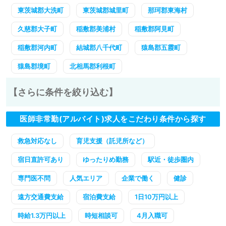
東茨城郡大洗町
東茨城郡城里町
那珂郡東海村
久慈郡大子町
稲敷郡美浦村
稲敷郡阿見町
稲敷郡河内町
結城郡八千代町
猿島郡五霞町
猿島郡境町
北相馬郡利根町
【さらに条件を絞り込む】
医師非常勤(アルバイト)求人をこだわり条件から探す
救急対応なし
育児支援（託児所など）
宿日直許可あり
ゆったりめ勤務
駅近・徒歩圏内
専門医不問
人気エリア
企業で働く
健診
遠方交通費支給
宿泊費支給
1日10万円以上
時給1.3万円以上
時短相談可
4月入職可