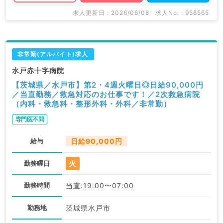
求人更新日 : 2026/06/08
求人No. : 958565
非常勤(アルバイト)求人
水戸赤十字病院
【茨城県／水戸市】第2・4週火曜日◎日給90,000円
／当直勤務／救急対応のお仕事です！／2次救急病院
（内科・救急科・整形外科・外科／非常勤）
専門医不問
給与
日給90,000円
火
勤務曜日
勤務時間
当直:19:00〜07:00
勤務地
茨城県水戸市