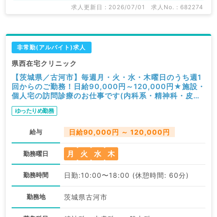
求人更新日 : 2026/07/01
求人No. : 682274
非常勤(アルバイト)求人
県西在宅クリニック
【茨城県／古河市】毎週月・火・水・木曜日のうち週1
回からのご勤務！日給90,000円～120,000円★施設・
個人宅の訪問診療のお仕事です(内科系・精神科・皮膚
科／非常勤)
ゆったりめ勤務
給与
日給90,000円 ～ 120,000円
月
火
水
木
勤務曜日
勤務時間
日勤:10:00〜18:00 (休憩時間: 60分)
勤務地
茨城県古河市