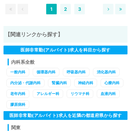
1
2
3
【関連リンクから探す】
医師非常勤(アルバイト)求人を科目から探す
内科系全般
一般内科
循環器内科
呼吸器内科
消化器内科
内分泌・代謝内科
腎臓内科
神経内科
心療内科
老年内科
アレルギー科
リウマチ科
血液内科
膠原病科
医師非常勤(アルバイト)求人を近隣の都道府県から探す
関東