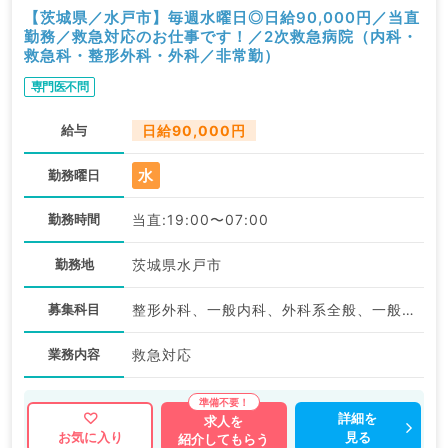
【茨城県／水戸市】毎週水曜日◎日給90,000円／当直
勤務／救急対応のお仕事です！／2次救急病院（内科・
救急科・整形外科・外科／非常勤）
専門医不問
給与
日給90,000円
水
勤務曜日
勤務時間
当直:19:00〜07:00
勤務地
茨城県水戸市
募集科目
整形外科、一般内科、外科系全般、一般外科、救急科・ＩＣＵ
業務内容
救急対応
詳細を
求人を
見る
お気に入り
紹介してもらう