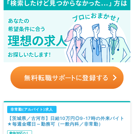
非常勤(アルバイト)求人
【茨城県／古河市】日給10万円◎9-17時の外来バイト
★毎週金曜日～勤務可（一般内科／非常勤）
救急対応なし