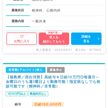
募集科目
精神科、心療内科
業務内容
一般外来
詳細を
求人を
見る
お気に入り
紹介してもらう
求人更新日 : 2021/05/11
求人No. : 617503
非常勤(アルバイト)求人
募集停止
【福島県／西白河郡】高給与★日給10万円◎毎週月～
金曜日のうち週1曜日より勤務可能！指定医なしでも相
談可能です（精神科／非常勤）
1日10万円以上
救急対応なし
給与
日給100,000円