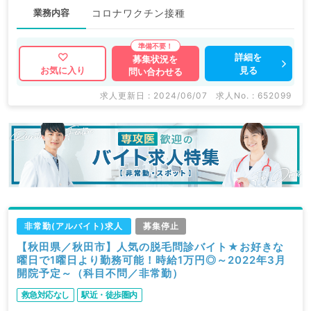
業務内容
コロナワクチン接種
詳細を
募集状況を
見る
お気に入り
問い合わせる
求人更新日 : 2024/06/07
求人No. : 652099
非常勤(アルバイト)求人
募集停止
【秋田県／秋田市】人気の脱毛問診バイト★お好きな
曜日で1曜日より勤務可能！時給1万円◎～2022年3月
開院予定～（科目不問／非常勤）
救急対応なし
駅近・徒歩圏内