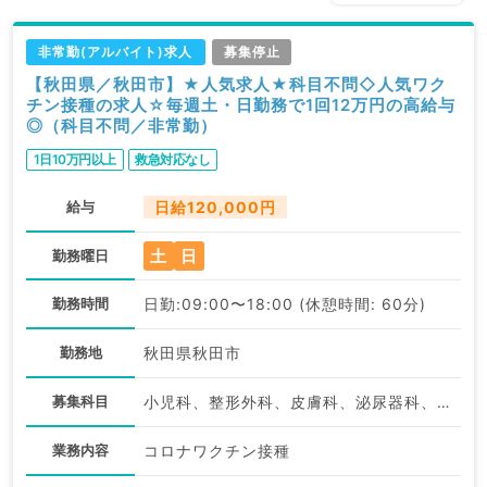
非常勤(アルバイト)求人
募集停止
【秋田県／秋田市】★人気求人★科目不問◇人気ワク
チン接種の求人☆毎週土・日勤務で1回12万円の高給与
◎（科目不問／非常勤）
1日10万円以上
救急対応なし
給与
日給120,000円
土
日
勤務曜日
勤務時間
日勤:09:00〜18:00 (休憩時間: 60分)
勤務地
秋田県秋田市
募集科目
小児科、整形外科、皮膚科、泌尿器科、婦人科、眼科、耳鼻咽喉科、一般内科、循環器内科、呼吸器内科、消化器内科、老年内科、外科系全般、一般外科、消化器外科、科目不問
業務内容
コロナワクチン接種