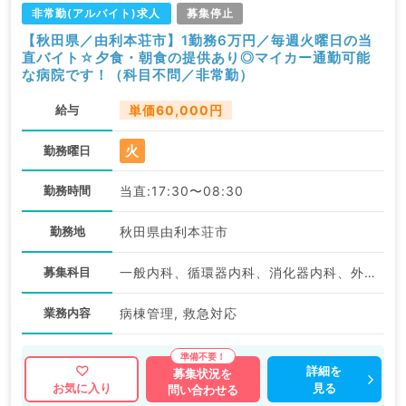
非常勤(アルバイト)求人
募集停止
【秋田県／由利本荘市】1勤務6万円／毎週火曜日の当
直バイト☆夕食・朝食の提供あり◎マイカー通勤可能
な病院です！（科目不問／非常勤）
給与
単価60,000円
火
勤務曜日
勤務時間
当直:17:30〜08:30
勤務地
秋田県由利本荘市
募集科目
一般内科、循環器内科、消化器内科、外科系全般、一般外科、消化器外科、科目不問
業務内容
病棟管理, 救急対応
詳細を
募集状況を
見る
お気に入り
問い合わせる