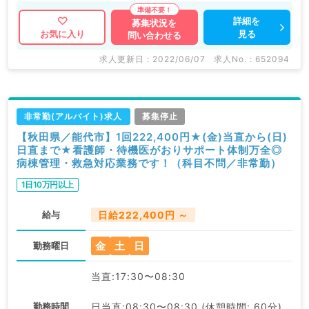
詳細を
募集状況を
見る
お気に入り
問い合わせる
求人更新日 : 2022/06/07
求人No. : 652094
非常勤(アルバイト)求人
募集停止
【秋田県／能代市】1回222,400円★(金)当直から(日)
日直まで★看護師・待機医がおりサポート体制万全◎
病棟管理・救急対応業務です！（科目不問／非常勤）
1日10万円以上
給与
日給222,400円 ～
金
土
日
勤務曜日
当直:17:30〜08:30
勤務時間
日当直:08:30〜08:30 (休憩時間: 60分)