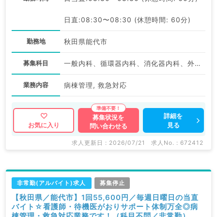
日直:08:30〜08:30 (休憩時間: 60分)
勤務地
秋田県能代市
募集科目
一般内科、循環器内科、消化器内科、外科系全般、一般外科、消化器外科、科目不問
業務内容
病棟管理, 救急対応
詳細を
募集状況を
見る
お気に入り
問い合わせる
求人更新日 : 2026/07/21
求人No. : 672412
非常勤(アルバイト)求人
募集停止
【秋田県／能代市】1回55,600円／毎週日曜日の当直
バイト☆看護師・待機医がおりサポート体制万全◎病
棟管理・救急対応業務です！（科目不問／非常勤）