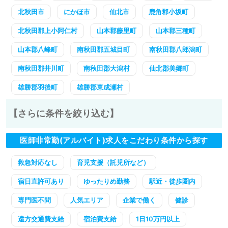
北秋田市
にかほ市
仙北市
鹿角郡小坂町
北秋田郡上小阿仁村
山本郡藤里町
山本郡三種町
山本郡八峰町
南秋田郡五城目町
南秋田郡八郎潟町
南秋田郡井川町
南秋田郡大潟村
仙北郡美郷町
雄勝郡羽後町
雄勝郡東成瀬村
【さらに条件を絞り込む】
医師非常勤(アルバイト)求人をこだわり条件から探す
救急対応なし
育児支援（託児所など）
宿日直許可あり
ゆったりめ勤務
駅近・徒歩圏内
専門医不問
人気エリア
企業で働く
健診
遠方交通費支給
宿泊費支給
1日10万円以上