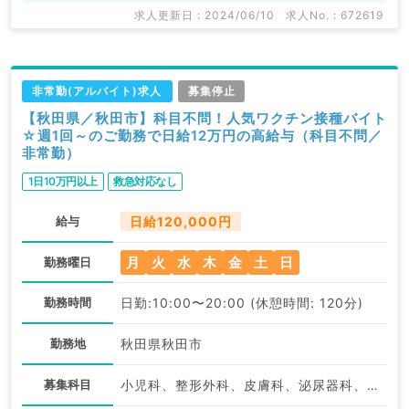
求人更新日 : 2024/06/10
求人No. : 672619
非常勤(アルバイト)求人
募集停止
【秋田県／秋田市】科目不問！人気ワクチン接種バイト
☆週1回～のご勤務で日給12万円の高給与（科目不問／
非常勤）
1日10万円以上
救急対応なし
給与
日給120,000円
月
火
水
木
金
土
日
勤務曜日
勤務時間
日勤:10:00〜20:00 (休憩時間: 120分)
勤務地
秋田県秋田市
募集科目
小児科、整形外科、皮膚科、泌尿器科、婦人科、眼科、耳鼻咽喉科、一般内科、循環器内科、呼吸器内科、消化器内科、老年内科、外科系全般、一般外科、消化器外科、科目不問