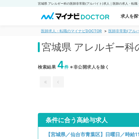
求人を探
医師求人・転職のマイナビDOCTOR
医師非常勤(アルバ
宮城県 アレルギー科
4
検索結果
件
※非公開求人を除く
条件に合う高給与求人