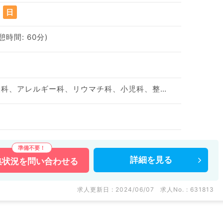
日
休憩時間: 60分)
神経内科、精神科、神経科、アレルギー科、リウマチ科、小児科、整形外科、形成外科、美容外科、脳神経外科、呼吸器外科、心臓血管外科、小児外科、皮膚科、泌尿器科、産婦人科、産科、婦人科、眼科、耳鼻咽喉科、気管食道科、放射線科、リハビリテーション科、歯科、矯正歯科、歯科口腔外科、小児歯科、麻酔科、ペインクリニック、人工透析科、緩和ケア科、一般内科、循環器内科、呼吸器内科、消化器内科、内分泌・代謝内科、腎臓内科、老年内科、血液内科、外科系全般、一般外科、消化器外科、乳腺外科、総合診療科、美容皮膚科、健診・人間ドック、救急科・ＩＣＵ、病理科、基礎医学系、膠原病科、スポーツ整形外科、大腸・肛門外科、その他、産業医
詳細を
見る
集状況を
問い合わせる
求人更新日 : 2024/06/07
求人No. : 631813