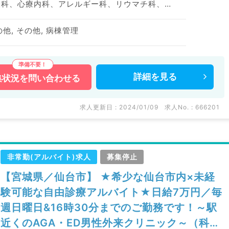
神経内科、精神科、神経科、心療内科、アレルギー科、リウマチ科、小児科、整形外科、形成外科、美容外科、脳神経外科、呼吸器外科、心臓血管外科、小児外科、皮膚科、泌尿器科、産婦人科、産科、婦人科、眼科、耳鼻咽喉科、気管食道科、放射線科、リハビリテーション科、麻酔科、ペインクリニック、人工透析科、緩和ケア科、一般内科、循環器内科、呼吸器内科、消化器内科、内分泌・代謝内科、腎臓内科、老年内科、血液内科、外科系全般、一般外科、消化器外科、乳腺外科、総合診療科、美容皮膚科、健診・人間ドック、救急科・ＩＣＵ、病理科、基礎医学系、膠原病科、スポーツ整形外科、大腸・肛門外科、産業医、脊髄・脊椎外科
の他, その他, 病棟管理
詳細を
見る
集状況を
問い合わせる
求人更新日 : 2024/01/09
求人No. : 666201
非常勤(アルバイト)求人
募集停止
【宮城県／仙台市】 ★希少な仙台市内×未経
験可能な自由診療アルバイト★日給7万円／毎
週日曜日&16時30分までのご勤務です！～駅
近くのAGA・ED男性外来クリニック～（科目