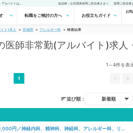
宮城県 アレルギー科の医師非常勤(アルバイト)求人｜医師の求人・転職・アルバイトは【マイナビDOCTOR】
自治体・公共団体採用ご担当者さまへ
採用ご担当者
お気
す
転職をご検討の方へ
お役立ちガイド
イト)求人
宮城県
アレルギー科
検索結果
の医師非常勤(アルバイト)求人
1～4件を表
1
並び順：
新着順
【宮城県／仙台市青葉区】日曜日／時給11,000円／神経内科、精神科、神経科、アレルギー科、リウマチ科、小児科、整形外科、形成外科、美容外科、脳神経外科、呼吸器外科、心臓血管外科、小児外科、皮膚科、泌尿器科、産婦人科、産科、婦人科、眼科、耳鼻咽喉科、気管食道科、放射線科、リハビリテーション科、歯科、矯正歯科、歯科口腔外科、小児歯科、麻酔科、ペインクリニック、人工透析科、緩和ケア科、一般内科、循環器内科、呼吸器内科、消化器内科、内分泌・代謝内科、腎臓内科、老年内科、血液内科、外科系全般、一般外科、消化器外科、乳腺外科、総合診療科、美容皮膚科、健診・人間ドック、救急科・ＩＣＵ、病理科、基礎医学系、膠原病科、スポーツ整形外科、大腸・肛門外科、その他、産業医