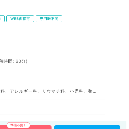
不問／非常勤）
内
WEB面接可
専門医不問
休憩時間: 60分)
神経内科、精神科、神経科、アレルギー科、リウマチ科、小児科、整形外科、形成外科、美容外科、脳神経外科、呼吸器外科、心臓血管外科、小児外科、皮膚科、泌尿器科、産婦人科、産科、婦人科、眼科、耳鼻咽喉科、気管食道科、放射線科、リハビリテーション科、歯科、矯正歯科、歯科口腔外科、小児歯科、麻酔科、ペインクリニック、人工透析科、緩和ケア科、一般内科、循環器内科、呼吸器内科、消化器内科、内分泌・代謝内科、腎臓内科、老年内科、血液内科、外科系全般、一般外科、消化器外科、乳腺外科、総合診療科、美容皮膚科、健診・人間ドック、救急科・ＩＣＵ、病理科、基礎医学系、膠原病科、スポーツ整形外科、大腸・肛門外科、その他、産業医