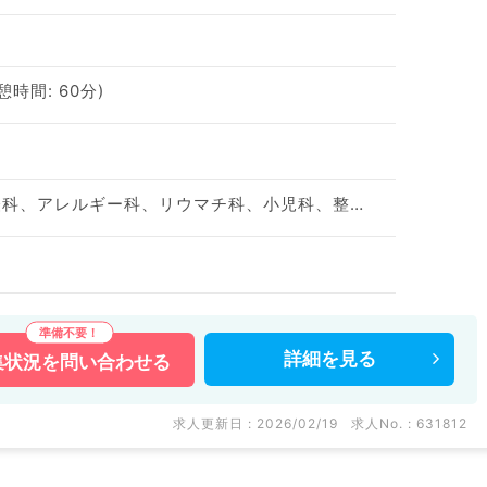
休憩時間: 60分)
神経内科、精神科、神経科、アレルギー科、リウマチ科、小児科、整形外科、形成外科、美容外科、脳神経外科、呼吸器外科、心臓血管外科、小児外科、皮膚科、泌尿器科、産婦人科、産科、婦人科、眼科、耳鼻咽喉科、気管食道科、放射線科、リハビリテーション科、歯科、矯正歯科、歯科口腔外科、小児歯科、麻酔科、ペインクリニック、人工透析科、緩和ケア科、一般内科、循環器内科、呼吸器内科、消化器内科、内分泌・代謝内科、腎臓内科、老年内科、血液内科、外科系全般、一般外科、消化器外科、乳腺外科、総合診療科、美容皮膚科、健診・人間ドック、救急科・ＩＣＵ、病理科、基礎医学系、膠原病科、スポーツ整形外科、大腸・肛門外科、その他、産業医
詳細を
見る
集状況を
問い合わせる
求人更新日 : 2026/02/19
求人No. : 631812