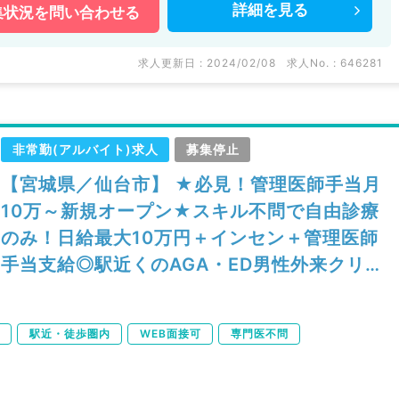
詳細を
見る
集状況を
問い合わせる
求人更新日 : 2024/02/08
求人No. : 646281
非常勤(アルバイト)求人
募集停止
【宮城県／仙台市】 ★必見！管理医師手当月
10万～新規オープン★スキル不問で自由診療
のみ！日給最大10万円＋インセン＋管理医師
手当支給◎駅近くのAGA・ED男性外来クリニ
ック／問診・処方のゆったりめご勤務※2021
年2月～のご勤務（科目不問／非常勤）
駅近・徒歩圏内
WEB面接可
専門医不問