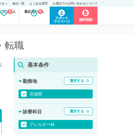
さまへ
拠点一覧
よくある質問
お電話でのお問い合わせについて
に入り求人
0
最近見た求人
0
スポット
無料登録
マイページ
・転職
基本条件
示
勤務地
選択する
宮城県
診療科目
選択する
アレルギー科