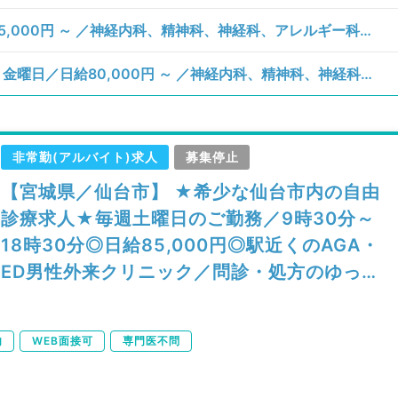
【宮城県／仙台市青葉区】土曜日／日給85,000円 ～ ／神経内科、精神科、神経科、アレルギー科、リウマチ科、小児科、整形外科、形成外科、美容外科、脳神経外科、呼吸器外科、心臓血管外科、小児外科、皮膚科、泌尿器科、産婦人科、産科、婦人科、眼科、耳鼻咽喉科、気管食道科、放射線科、リハビリテーション科、歯科、矯正歯科、歯科口腔外科、小児歯科、麻酔科、ペインクリニック、人工透析科、緩和ケア科、一般内科、循環器内科、呼吸器内科、消化器内科、内分泌・代謝内科、腎臓内科、老年内科、血液内科、外科系全般、一般外科、消化器外科、乳腺外科、総合診療科、美容皮膚科、健診・人間ドック、救急科・ＩＣＵ、病理科、基礎医学系、膠原病科、スポーツ整形外科、大腸・肛門外科、その他、産業医
【宮城県／仙台市泉区】月、火、水、木、金曜日／日給80,000円 ～ ／神経内科、精神科、神経科、心療内科、アレルギー科、リウマチ科、小児科、整形外科、形成外科、美容外科、脳神経外科、呼吸器外科、心臓血管外科、小児外科、皮膚科、泌尿器科、産婦人科、産科、婦人科、眼科、耳鼻咽喉科、気管食道科、放射線科、リハビリテーション科、麻酔科、ペインクリニック、人工透析科、緩和ケア科、一般内科、循環器内科、呼吸器内科、消化器内科、内分泌・代謝内科、腎臓内科、老年内科、血液内科、外科系全般、一般外科、消化器外科、乳腺外科、総合診療科、美容皮膚科、健診・人間ドック、救急科・ＩＣＵ、病理科、基礎医学系、膠原病科、スポーツ整形外科、大腸・肛門外科、産業医、脊髄・脊椎外科／病棟管理、救急対応、その他、その他、病棟管理
非常勤(アルバイト)求人
募集停止
【宮城県／仙台市】 ★希少な仙台市内の自由
診療求人★毎週土曜日のご勤務／9時30分～
18時30分◎日給85,000円◎駅近くのAGA・
ED男性外来クリニック／問診・処方のゆった
りめご勤務（科目不問／非常勤）
内
WEB面接可
専門医不問