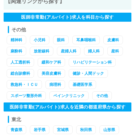
【関連リンクから探す】
医師非常勤(アルバイト)求人を科目から探す
その他
精神科
小児科
眼科
耳鼻咽喉科
皮膚科
麻酔科
放射線科
産婦人科
婦人科
産科
人工透析科
緩和ケア科
リハビリテーション科
総合診療科
美容皮膚科
健診・人間ドック
救急科・ＩＣＵ
病理科
基礎医学系
スポーツ整形外科
ペインクリニック
その他
医師非常勤(アルバイト)求人を近隣の都道府県から探す
東北
青森県
岩手県
宮城県
秋田県
山形県