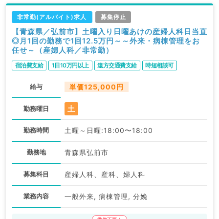
非常勤(アルバイト)求人
募集停止
【青森県／弘前市】土曜入り日曜あけの産婦人科日当直
◎月1回の勤務で1回12.5万円～～外来・病棟管理をお
任せ～（産婦人科／非常勤）
宿泊費支給
1日10万円以上
遠方交通費支給
時短相談可
給与
単価125,000円
土
勤務曜日
勤務時間
土曜～日曜:18:00〜18:00
勤務地
青森県弘前市
募集科目
産婦人科、産科、婦人科
業務内容
一般外来, 病棟管理, 分娩