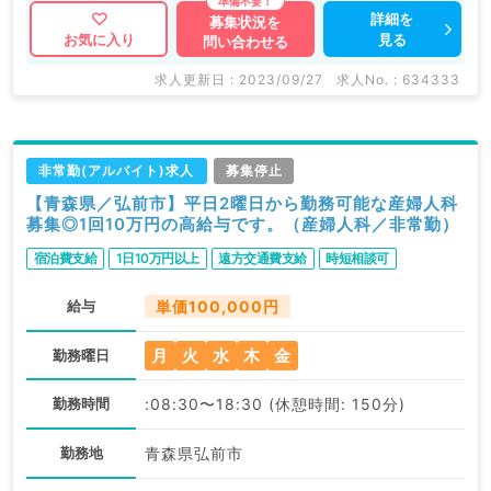
詳細を
募集状況を
見る
お気に入り
問い合わせる
求人更新日 : 2023/09/27
求人No. : 634333
非常勤(アルバイト)求人
募集停止
【青森県／弘前市】平日2曜日から勤務可能な産婦人科
募集◎1回10万円の高給与です。（産婦人科／非常勤）
宿泊費支給
1日10万円以上
遠方交通費支給
時短相談可
給与
単価100,000円
月
火
水
木
金
勤務曜日
勤務時間
:08:30〜18:30 (休憩時間: 150分)
勤務地
青森県弘前市