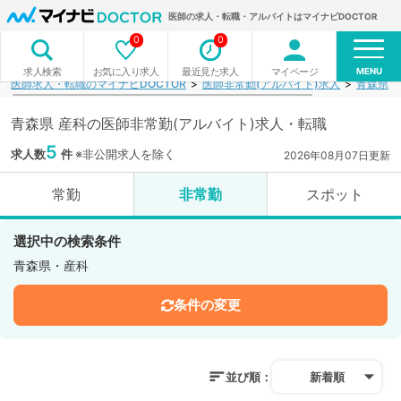
医師の求人・転職・アルバイトはマイナビDOCTOR
0
0
MENU
お気に入り求人
最近見た求人
マイページ
求人検索
医師求人・転職のマイナビDOCTOR
医師非常勤(アルバイト)求人
青森県
青森県 産科の医師非常勤(アルバイト)求人・転職
5
求人数
件
※非公開求人を除く
2026年08月07日更新
常勤
非常勤
スポット
選択中の検索条件
青森県・産科
条件の変更
並び順：
新着順