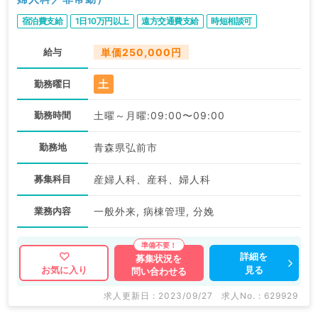
宿泊費支給
1日10万円以上
遠方交通費支給
時短相談可
給与
単価250,000円
土
勤務曜日
勤務時間
土曜～月曜:09:00〜09:00
勤務地
青森県弘前市
募集科目
産婦人科、産科、婦人科
業務内容
一般外来, 病棟管理, 分娩
詳細を
募集状況を
見る
お気に入り
問い合わせる
求人更新日 : 2023/09/27
求人No. : 629929