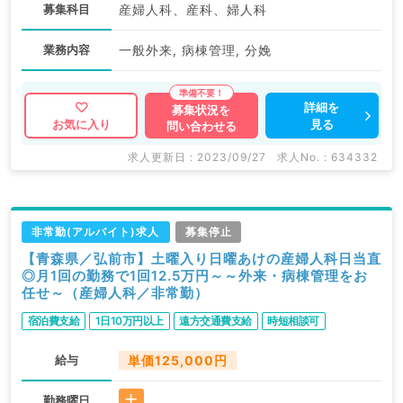
募集科目
産婦人科、産科、婦人科
業務内容
一般外来, 病棟管理, 分娩
詳細を
募集状況を
見る
お気に入り
問い合わせる
求人更新日 : 2023/09/27
求人No. : 634332
非常勤(アルバイト)求人
募集停止
【青森県／弘前市】土曜入り日曜あけの産婦人科日当直
◎月1回の勤務で1回12.5万円～～外来・病棟管理をお
任せ～（産婦人科／非常勤）
宿泊費支給
1日10万円以上
遠方交通費支給
時短相談可
給与
単価125,000円
土
勤務曜日