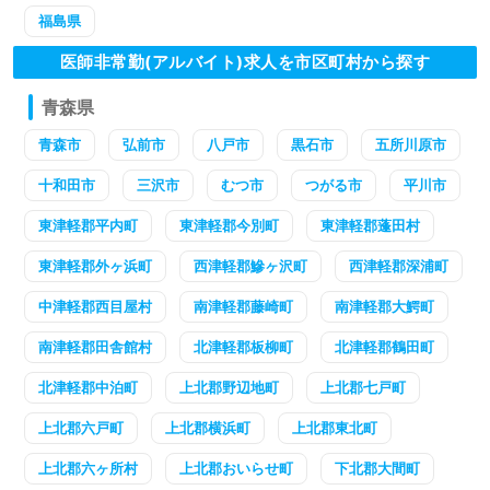
福島県
医師非常勤(アルバイト)求人を市区町村から探す
青森県
青森市
弘前市
八戸市
黒石市
五所川原市
十和田市
三沢市
むつ市
つがる市
平川市
東津軽郡平内町
東津軽郡今別町
東津軽郡蓬田村
東津軽郡外ヶ浜町
西津軽郡鰺ヶ沢町
西津軽郡深浦町
中津軽郡西目屋村
南津軽郡藤崎町
南津軽郡大鰐町
南津軽郡田舎館村
北津軽郡板柳町
北津軽郡鶴田町
北津軽郡中泊町
上北郡野辺地町
上北郡七戸町
上北郡六戸町
上北郡横浜町
上北郡東北町
上北郡六ヶ所村
上北郡おいらせ町
下北郡大間町