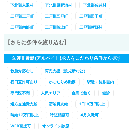
下北郡東通村
下北郡風間浦村
下北郡佐井村
三戸郡三戸町
三戸郡五戸町
三戸郡田子町
三戸郡南部町
三戸郡階上町
三戸郡新郷村
【さらに条件を絞り込む】
医師非常勤(アルバイト)求人をこだわり条件から探す
救急対応なし
育児支援（託児所など）
宿日直許可あり
ゆったりめ勤務
駅近・徒歩圏内
専門医不問
人気エリア
企業で働く
健診
遠方交通費支給
宿泊費支給
1日10万円以上
時給1.3万円以上
時短相談可
4月入職可
WEB面接可
オンライン診療