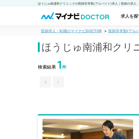
求人を探
医師求人・転職のマイナビDOCTOR
医師非常勤(アルバ
ほうじゅ南浦和クリニ
1
検索結果
件