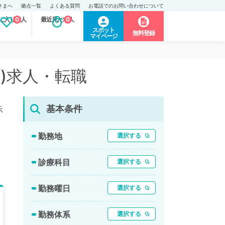
さまへ
拠点一覧
よくある質問
お電話でのお問い合わせについて
に入り求人
0
最近見た求人
0
スポット
無料登録
マイページ
)求人・転職
基本条件
示
勤務地
選択する
診療科目
選択する
勤務曜日
選択する
勤務体系
選択する