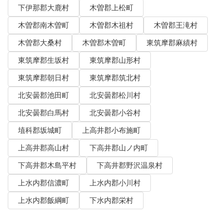
下伊那郡大鹿村
木曽郡上松町
木曽郡南木曽町
木曽郡木祖村
木曽郡王滝村
木曽郡大桑村
木曽郡木曽町
東筑摩郡麻績村
東筑摩郡生坂村
東筑摩郡山形村
東筑摩郡朝日村
東筑摩郡筑北村
北安曇郡池田町
北安曇郡松川村
北安曇郡白馬村
北安曇郡小谷村
埴科郡坂城町
上高井郡小布施町
上高井郡高山村
下高井郡山ノ内町
下高井郡木島平村
下高井郡野沢温泉村
上水内郡信濃町
上水内郡小川村
上水内郡飯綱町
下水内郡栄村