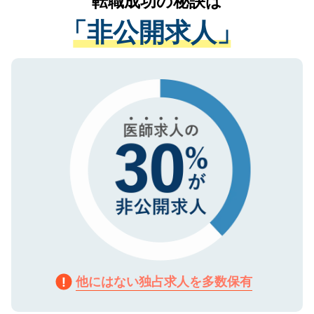
転職成功の秘訣は
は、個人情報の取り扱いについての厳密な
経験をまじえながら、適切なアドバイスを
管理基準を満たした事業者のみに付与され
「非公開求人」
させていただきます。すぐにご転職をされ
る、プライバシーマークを取得済みです。
ない方には、長期的なサポートが可能です
ご登録いただいた個人情報は、SSL（デー
ので、まずはご登録ください。
タ暗号化）によって保護されていますの
で、機密保持に関してもご安心ください。
他にはない独占求人を多数保有