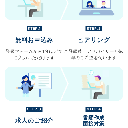
STEP.1
STEP.2
無料お申込み
ヒアリング
登録フォームから
1分ほどで
ご登録後、
アドバイザーが転
ご入力
いただけます
職の
ご希望を伺います
STEP.3
STEP.4
書類作成
求人のご紹介
面接対策