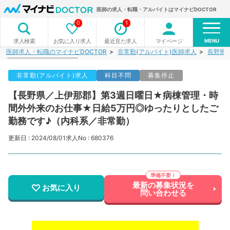
医師の求人・転職・アルバイトはマイナビDOCTOR
0
1
MENU
お気に入り求人
最近見た求人
マイページ
求人検索
医師求人・転職のマイナビDOCTOR
非常勤(アルバイト)医師求人
長野県
非常勤(アルバイト)求人
科目不問
募集停止
【長野県／上伊那郡】第3週日曜日★病棟管理・時
間外外来のお仕事★日給5万円◎ゆったりとしたご
勤務です♪（内科系／非常勤）
更新日 : 2024/08/01
求人No : 680376
最新の募集状況を
お気に入り
問い合わせる