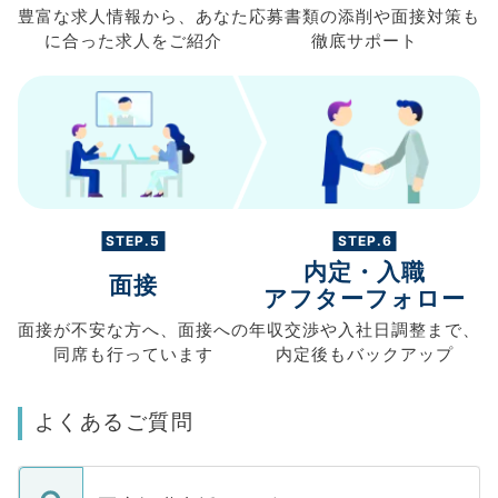
豊富な求人情報から、
あなた
応募書類の
添削や面接対策も
に合った求人を
ご紹介
徹底サポート
STEP.5
STEP.6
内定・入職
面接
アフターフォロー
面接が不安な方へ、
面接への
年収交渉や
入社日調整まで、
同席も
行っています
内定後もバックアップ
よくあるご質問