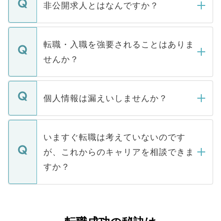
登録内容を確認し、その後メールもしくは
非公開求人とはなんですか？
お電話にて次のステップのご案内をいたし
ます。通常、5営業日以内にはご連絡をせて
マイナビDOCTORで取り扱っている求人の
いただきますので、しばらくお待ちくださ
うち約3割は、Webサイトからご覧いただ
転職・入職を強要されることはありま
い。
けない「非公開求人」です。非公開求人は
せんか？
下記の理由によって、一般には公開してい
ません。
転職・入職を強要することは一切ありませ
ん。また、仮に応募先から内定をいただい
個人情報は漏えいしませんか？
■応募殺到を避けるため 人気のある医療機
たとしても、ご本人が納得しない限り、内
関を公にしてしまうと、応募が殺到する場
定を承諾する必要はありません。内定先へ
個人情報が漏えいすることはありませんの
合があります。 選考を効率よく行うため
の辞退の連絡はキャリアパートナーが行い
で、ご安心ください。当サイトからの登録
いますぐ転職は考えていないのです
に、医療機関が求める条件に合った人材の
ますので、ご安心ください。
などで収集したご登録者様の個人情報は、
が、これからのキャリアを相談できま
みを人材紹介会社に依頼するケースが増え
ご本人のキャリアアップおよび転職活動の
ています。
すか？
支援を目的に使用いたします。お預かりし
ているすべての個人データはご本人の許可
お気軽にご相談ください。先生専任のキャ
なく、医療機関側に開示したり、第三者に
リアパートナーが将来のご希望などをおう
提供することは一切ありません。また弊社
かがいして、現在の医療機関の状況や紹介