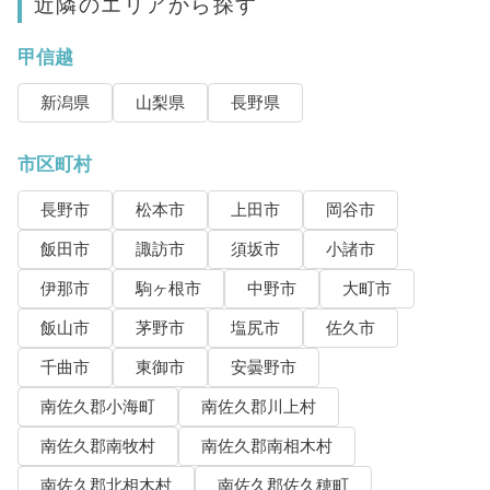
近隣のエリアから探す
甲信越
新潟県
山梨県
長野県
市区町村
長野市
松本市
上田市
岡谷市
飯田市
諏訪市
須坂市
小諸市
伊那市
駒ヶ根市
中野市
大町市
飯山市
茅野市
塩尻市
佐久市
千曲市
東御市
安曇野市
南佐久郡小海町
南佐久郡川上村
南佐久郡南牧村
南佐久郡南相木村
南佐久郡北相木村
南佐久郡佐久穂町