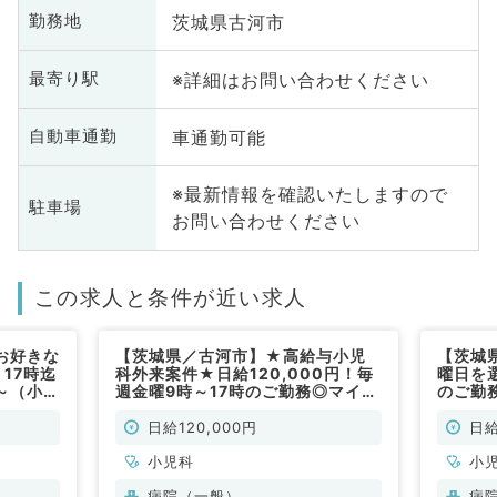
茨城県古河市
勤務地
※詳細はお問い合わせください
最寄り駅
車通勤可能
自動車通勤
※最新情報を確認いたしますので
駐車場
お問い合わせください
この求人と条件が近い求人
お好きな
【茨城県／古河市】★高給与小児
【茨城
17時迄
科外来案件★日給120,000円！毎
曜日を
～（小児
週金曜9時～17時のご勤務◎マイカ
のご勤
ー通勤可！（小児科／非常勤）
科／非
日給120,000円
日給
小児科
小
病院（一般）
病