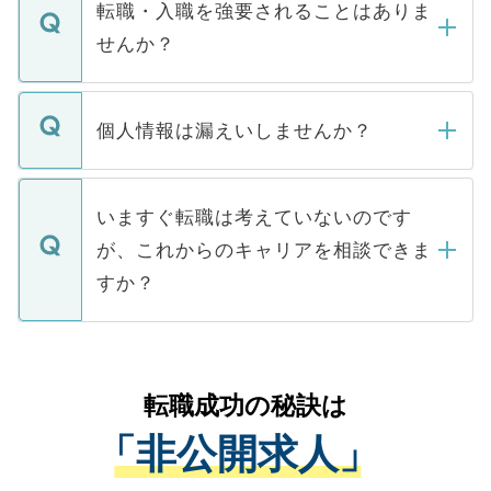
いただきますので、しばらくお待ちくださ
うち約3割は、Webサイトからご覧いただ
転職・入職を強要されることはありま
い。
けない「非公開求人」です。非公開求人は
せんか？
下記の理由によって、一般には公開してい
ません。
転職・入職を強要することは一切ありませ
ん。また、仮に応募先から内定をいただい
個人情報は漏えいしませんか？
■応募殺到を避けるため 人気のある医療機
たとしても、ご本人が納得しない限り、内
関を公にしてしまうと、応募が殺到する場
定を承諾する必要はありません。内定先へ
個人情報が漏えいすることはありませんの
合があります。 選考を効率よく行うため
の辞退の連絡はキャリアパートナーが行い
で、ご安心ください。当サイトからの登録
いますぐ転職は考えていないのです
に、医療機関が求める条件に合った人材の
ますので、ご安心ください。
などで収集したご登録者様の個人情報は、
が、これからのキャリアを相談できま
みを人材紹介会社に依頼するケースが増え
ご本人のキャリアアップおよび転職活動の
ています。
すか？
支援を目的に使用いたします。お預かりし
ているすべての個人データはご本人の許可
お気軽にご相談ください。先生専任のキャ
なく、医療機関側に開示したり、第三者に
リアパートナーが将来のご希望などをおう
提供することは一切ありません。また弊社
かがいして、現在の医療機関の状況や紹介
転職成功の秘訣は
は、個人情報の取り扱いについての厳密な
経験をまじえながら、適切なアドバイスを
管理基準を満たした事業者のみに付与され
「非公開求人」
させていただきます。すぐにご転職をされ
る、プライバシーマークを取得済みです。
ない方には、長期的なサポートが可能です
ご登録いただいた個人情報は、SSL（デー