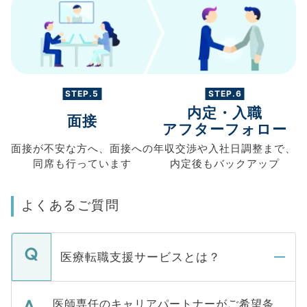
STEP.5
STEP.6
内定・入職
面接
アフターフォロー
面接が不安な方へ、
面接への
年収交渉や
入社日調整まで、
同席も
行っています
内定後もバックアップ
よくあるご質問
医療転職支援サービスとは？
医師専任のキャリアパートナーがご希望条