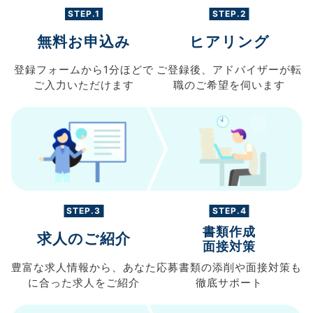
STEP.1
STEP.2
無料お申込み
ヒアリング
登録フォームから
1分ほどで
ご登録後、
アドバイザーが転
ご入力
いただけます
職の
ご希望を伺います
STEP.3
STEP.4
書類作成
求人のご紹介
面接対策
豊富な求人情報から、
あなた
応募書類の
添削や面接対策も
に合った求人を
ご紹介
徹底サポート