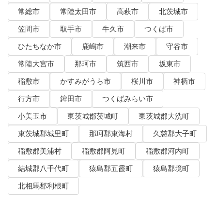
常総市
常陸太田市
高萩市
北茨城市
笠間市
取手市
牛久市
つくば市
ひたちなか市
鹿嶋市
潮来市
守谷市
常陸大宮市
那珂市
筑西市
坂東市
稲敷市
かすみがうら市
桜川市
神栖市
行方市
鉾田市
つくばみらい市
小美玉市
東茨城郡茨城町
東茨城郡大洗町
東茨城郡城里町
那珂郡東海村
久慈郡大子町
稲敷郡美浦村
稲敷郡阿見町
稲敷郡河内町
結城郡八千代町
猿島郡五霞町
猿島郡境町
北相馬郡利根町