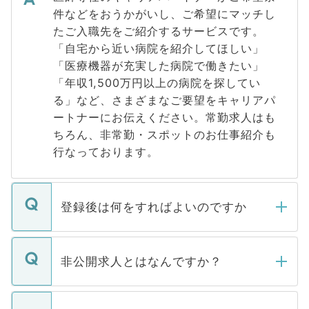
件などをおうかがいし、ご希望にマッチし
たご入職先をご紹介するサービスです。
「自宅から近い病院を紹介してほしい」
「医療機器が充実した病院で働きたい」
「年収1,500万円以上の病院を探してい
る」など、さまざまなご要望をキャリアパ
ートナーにお伝えください。常勤求人はも
ちろん、非常勤・スポットのお仕事紹介も
行なっております。
登録後は何をすればよいのですか
ご登録いただきましたら、弊社担当者がご
登録内容を確認し、その後メールもしくは
非公開求人とはなんですか？
お電話にて次のステップのご案内をいたし
ます。通常、5営業日以内にはご連絡をせて
マイナビDOCTORで取り扱っている求人の