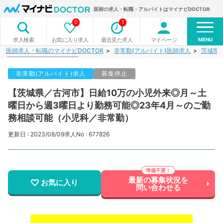
医師の求人・転職・アルバイトはマイナビDOCTOR
0
1
MENU
お気に入り求人
最近見た求人
マイページ
求人検索
医師求人・転職のマイナビDOCTOR
非常勤(アルバイト)医師求人
茨城県
非常勤(アルバイト)求人
募集停止
【茨城県／古河市】日給10万の小児外来◎月～土
曜日から週3曜日より勤務可能◎23年4月～のご勤
務相談可能（小児科／非常勤）
更新日 : 2023/08/09
求人No : 677826
最新の募集状況を
お気に入り
問い合わせる