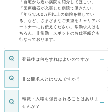
「自宅から近い病院を紹介してほしい」
「医療機器が充実した病院で働きたい」
「年収1,500万円以上の病院を探してい
る」など、さまざまなご要望をキャリアパ
ートナーにお伝えください。常勤求人はも
ちろん、非常勤・スポットのお仕事紹介も
行なっております。
登録後は何をすればよいのですか
ご登録いただきましたら、弊社担当者がご
登録内容を確認し、その後メールもしくは
非公開求人とはなんですか？
お電話にて次のステップのご案内をいたし
ます。通常、5営業日以内にはご連絡をせて
マイナビDOCTORで取り扱っている求人の
いただきますので、しばらくお待ちくださ
うち約3割は、Webサイトからご覧いただ
転職・入職を強要されることはありま
い。
けない「非公開求人」です。非公開求人は
せんか？
下記の理由によって、一般には公開してい