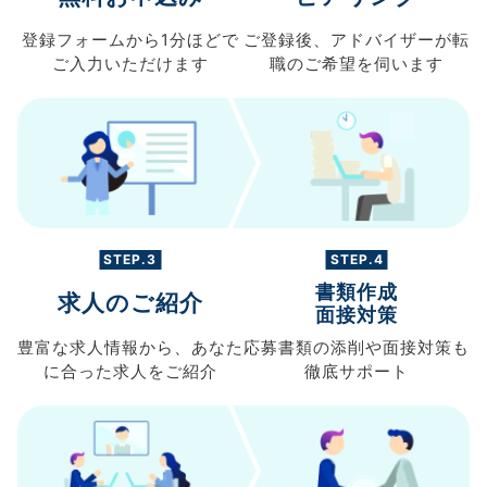
登録フォームから
1分ほどで
ご登録後、
アドバイザーが転
ご入力
いただけます
職の
ご希望を伺います
STEP.3
STEP.4
書類作成
求人のご紹介
面接対策
豊富な求人情報から、
あなた
応募書類の
添削や面接対策も
に合った求人を
ご紹介
徹底サポート