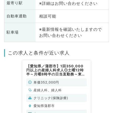
※詳細はお問い合わせください
最寄り駅
相談可能
自動車通勤
※最新情報を確認いたしますので
駐車場
お問い合わせください
この求人と条件が近い求人
【愛知県／蒲郡市】1回350,000
円以上の産婦人科求人◎土曜12時
半～月曜8時半の日当直勤務～東海
圏に複数展開ありの産婦人科クリニ
ック～（産婦人科／非常勤）
単価352,000円
産婦人科、婦人科
クリニック(保険診療)
愛知県蒲郡市