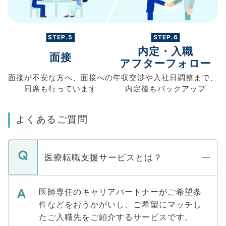
STEP.5
STEP.6
内定・入職
面接
アフターフォロー
面接が不安な方へ、
面接への
年収交渉や
入社日調整まで、
同席も
行っています
内定後もバックアップ
よくあるご質問
医療転職支援サービスとは？
医師専任のキャリアパートナーがご希望条
件などをおうかがいし、ご希望にマッチし
たご入職先をご紹介するサービスです。