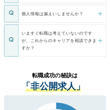
ません。
転職・入職を強要することは一切ありませ
ん。また、仮に応募先から内定をいただい
個人情報は漏えいしませんか？
■応募殺到を避けるため 人気のある医療機
たとしても、ご本人が納得しない限り、内
関を公にしてしまうと、応募が殺到する場
定を承諾する必要はありません。内定先へ
個人情報が漏えいすることはありませんの
合があります。 選考を効率よく行うため
の辞退の連絡はキャリアパートナーが行い
で、ご安心ください。当サイトからの登録
いますぐ転職は考えていないのです
に、医療機関が求める条件に合った人材の
ますので、ご安心ください。
などで収集したご登録者様の個人情報は、
が、これからのキャリアを相談できま
みを人材紹介会社に依頼するケースが増え
ご本人のキャリアアップおよび転職活動の
ています。
すか？
支援を目的に使用いたします。お預かりし
ているすべての個人データはご本人の許可
お気軽にご相談ください。先生専任のキャ
なく、医療機関側に開示したり、第三者に
リアパートナーが将来のご希望などをおう
提供することは一切ありません。また弊社
かがいして、現在の医療機関の状況や紹介
転職成功の秘訣は
は、個人情報の取り扱いについての厳密な
経験をまじえながら、適切なアドバイスを
管理基準を満たした事業者のみに付与され
「非公開求人」
させていただきます。すぐにご転職をされ
る、プライバシーマークを取得済みです。
ない方には、長期的なサポートが可能です
ご登録いただいた個人情報は、SSL（デー
ので、まずはご登録ください。
タ暗号化）によって保護されていますの
で、機密保持に関してもご安心ください。