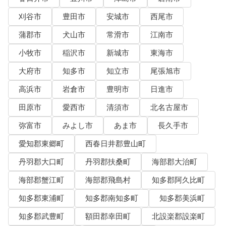
刈谷市
豊田市
安城市
西尾市
蒲郡市
犬山市
常滑市
江南市
小牧市
稲沢市
新城市
東海市
大府市
知多市
知立市
尾張旭市
高浜市
岩倉市
豊明市
日進市
田原市
愛西市
清須市
北名古屋市
弥富市
みよし市
あま市
長久手市
愛知郡東郷町
西春日井郡豊山町
丹羽郡大口町
丹羽郡扶桑町
海部郡大治町
海部郡蟹江町
海部郡飛島村
知多郡阿久比町
知多郡東浦町
知多郡南知多町
知多郡美浜町
知多郡武豊町
額田郡幸田町
北設楽郡設楽町