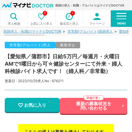
医師の求人・転職・アルバイトはマイナビDOCTOR
0
1
MENU
お気に入り求人
最近見た求人
マイページ
求人検索
医師求人・転職のマイナビDOCTOR
非常勤(アルバイト)医師求人
愛知県
非常勤(アルバイト)求人
募集停止
【愛知県／蒲郡市】日給5万円／毎週月・火曜日
AMで1曜日から可☆健診センターにて外来・婦人
科検診バイト求人です！（婦人科／非常勤）
更新日 : 2023/10/25
求人No : 676211
最新の募集状況を
お気に入り
問い合わせる
こちらの求人は募集を停止しております。