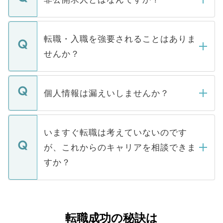
お電話にて次のステップのご案内をいたし
ます。通常、5営業日以内にはご連絡をせて
マイナビDOCTORで取り扱っている求人の
いただきますので、しばらくお待ちくださ
うち約3割は、Webサイトからご覧いただ
転職・入職を強要されることはありま
い。
けない「非公開求人」です。非公開求人は
せんか？
下記の理由によって、一般には公開してい
ません。
転職・入職を強要することは一切ありませ
ん。また、仮に応募先から内定をいただい
個人情報は漏えいしませんか？
■応募殺到を避けるため 人気のある医療機
たとしても、ご本人が納得しない限り、内
関を公にしてしまうと、応募が殺到する場
定を承諾する必要はありません。内定先へ
個人情報が漏えいすることはありませんの
合があります。 選考を効率よく行うため
の辞退の連絡はキャリアパートナーが行い
で、ご安心ください。当サイトからの登録
いますぐ転職は考えていないのです
に、医療機関が求める条件に合った人材の
ますので、ご安心ください。
などで収集したご登録者様の個人情報は、
が、これからのキャリアを相談できま
みを人材紹介会社に依頼するケースが増え
ご本人のキャリアアップおよび転職活動の
ています。
すか？
支援を目的に使用いたします。お預かりし
ているすべての個人データはご本人の許可
お気軽にご相談ください。先生専任のキャ
なく、医療機関側に開示したり、第三者に
リアパートナーが将来のご希望などをおう
提供することは一切ありません。また弊社
かがいして、現在の医療機関の状況や紹介
転職成功の秘訣は
は、個人情報の取り扱いについての厳密な