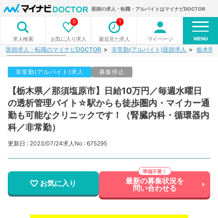
医師の求人・転職・アルバイトはマイナビDOCTOR
0
1
MENU
お気に入り求人
最近見た求人
マイページ
求人検索
医師求人・転職のマイナビDOCTOR
非常勤(アルバイト)医師求人
栃木県
非常勤(アルバイト)求人
募集停止
【栃木県／那須塩原市】日給10万円／毎週水曜日
の透析管理バイト☆駅からも徒歩圏内・マイカー通
勤も可能なクリニックです！（腎臓内科・循環器内
科／非常勤）
更新日 : 2023/07/24
求人No : 675295
最新の募集状況を
お気に入り
問い合わせる