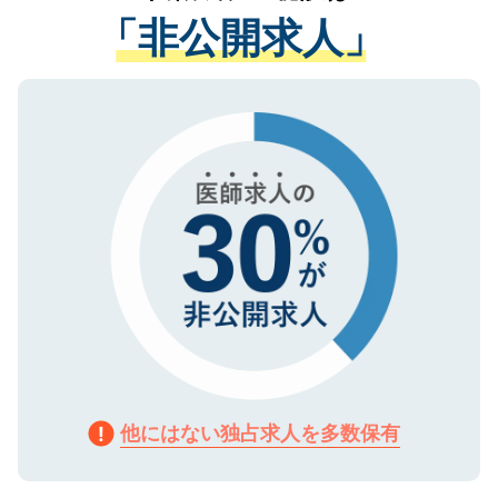
経験をまじえながら、適切なアドバイスを
管理基準を満たした事業者のみに付与され
「非公開求人」
させていただきます。すぐにご転職をされ
る、プライバシーマークを取得済みです。
ない方には、長期的なサポートが可能です
ご登録いただいた個人情報は、SSL（デー
ので、まずはご登録ください。
タ暗号化）によって保護されていますの
で、機密保持に関してもご安心ください。
他にはない独占求人を多数保有