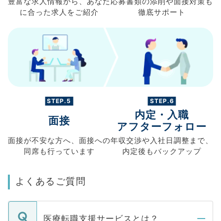
豊富な求人情報から、
あなた
応募書類の
添削や面接対策も
に合った求人を
ご紹介
徹底サポート
STEP.5
STEP.6
内定・入職
面接
アフターフォロー
面接が不安な方へ、
面接への
年収交渉や
入社日調整まで、
同席も
行っています
内定後もバックアップ
よくあるご質問
医療転職支援サービスとは？