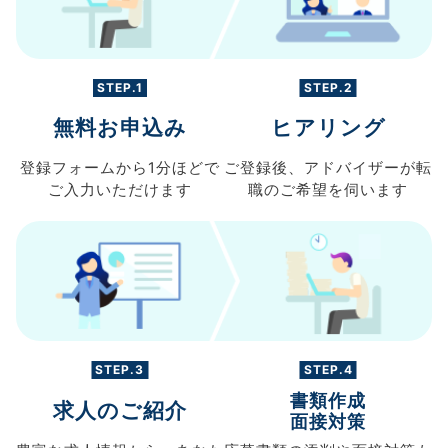
STEP.1
STEP.2
無料お申込み
ヒアリング
登録フォームから
1分ほどで
ご登録後、
アドバイザーが転
ご入力
いただけます
職の
ご希望を伺います
STEP.3
STEP.4
書類作成
求人のご紹介
面接対策