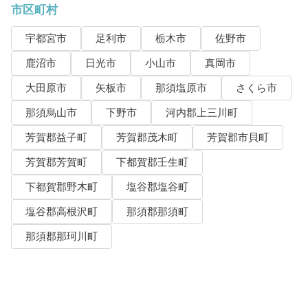
市区町村
宇都宮市
足利市
栃木市
佐野市
鹿沼市
日光市
小山市
真岡市
大田原市
矢板市
那須塩原市
さくら市
那須烏山市
下野市
河内郡上三川町
芳賀郡益子町
芳賀郡茂木町
芳賀郡市貝町
芳賀郡芳賀町
下都賀郡壬生町
下都賀郡野木町
塩谷郡塩谷町
塩谷郡高根沢町
那須郡那須町
那須郡那珂川町