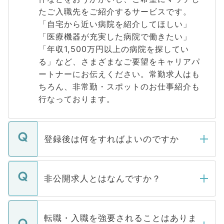
たご入職先をご紹介するサービスです。
「自宅から近い病院を紹介してほしい」
「医療機器が充実した病院で働きたい」
「年収1,500万円以上の病院を探してい
る」など、さまざまなご要望をキャリアパ
ートナーにお伝えください。常勤求人はも
ちろん、非常勤・スポットのお仕事紹介も
行なっております。
登録後は何をすればよいのですか
ご登録いただきましたら、弊社担当者がご
登録内容を確認し、その後メールもしくは
非公開求人とはなんですか？
お電話にて次のステップのご案内をいたし
ます。通常、5営業日以内にはご連絡をせて
マイナビDOCTORで取り扱っている求人の
いただきますので、しばらくお待ちくださ
うち約3割は、Webサイトからご覧いただ
転職・入職を強要されることはありま