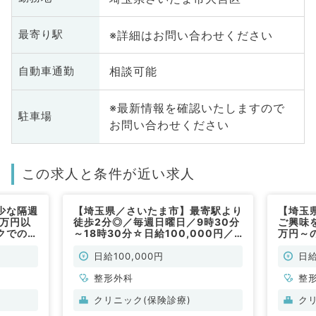
※詳細はお問い合わせください
最寄り駅
相談可能
自動車通勤
※最新情報を確認いたしますので
駐車場
お問い合わせください
この求人と条件が近い求人
少な隔週
【埼玉県／さいたま市】最寄駅より
【埼玉
5万円以
徒歩2分◎／毎週日曜日／9時30分
ご興味
クでの募
～18時30分☆日給100,000円／
万円～
）
外来・診察などのお仕事です（整形
形外科
外科／非常勤）
にてご
日給100,000円
日給
曜日～
整形外科
リニッ
整
クリニック(保険診療)
ク