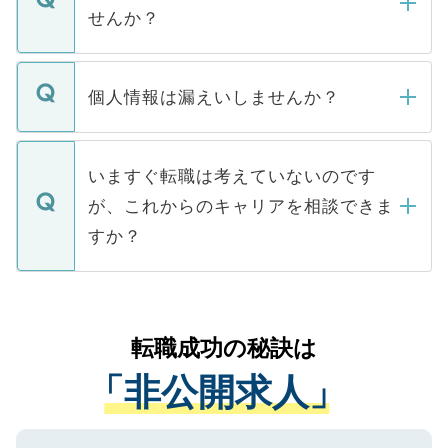
い。
けない「非公開求人」です。非公開求人は
せんか？
下記の理由によって、一般には公開してい
ません。
転職・入職を強要することは一切ありませ
ん。また、仮に応募先から内定をいただい
個人情報は漏えいしませんか？
■応募殺到を避けるため 人気のある医療機
たとしても、ご本人が納得しない限り、内
関を公にしてしまうと、応募が殺到する場
定を承諾する必要はありません。内定先へ
個人情報が漏えいすることはありませんの
合があります。 選考を効率よく行うため
の辞退の連絡はキャリアパートナーが行い
で、ご安心ください。当サイトからの登録
いますぐ転職は考えていないのです
に、医療機関が求める条件に合った人材の
ますので、ご安心ください。
などで収集したご登録者様の個人情報は、
が、これからのキャリアを相談できま
みを人材紹介会社に依頼するケースが増え
ご本人のキャリアアップおよび転職活動の
ています。
すか？
支援を目的に使用いたします。お預かりし
ているすべての個人データはご本人の許可
お気軽にご相談ください。先生専任のキャ
なく、医療機関側に開示したり、第三者に
リアパートナーが将来のご希望などをおう
提供することは一切ありません。また弊社
かがいして、現在の医療機関の状況や紹介
転職成功の秘訣は
は、個人情報の取り扱いについての厳密な
経験をまじえながら、適切なアドバイスを
管理基準を満たした事業者のみに付与され
「非公開求人」
させていただきます。すぐにご転職をされ
る、プライバシーマークを取得済みです。
ない方には、長期的なサポートが可能です
ご登録いただいた個人情報は、SSL（デー
ので、まずはご登録ください。
タ暗号化）によって保護されていますの