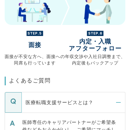
STEP.5
STEP.6
内定・入職
面接
アフターフォロー
面接が不安な方へ、
面接への
年収交渉や
入社日調整まで、
同席も
行っています
内定後もバックアップ
よくあるご質問
医療転職支援サービスとは？
医師専任のキャリアパートナーがご希望条
件などをおうかがいし、ご希望にマッチし