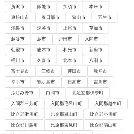
所沢市
飯能市
加須市
本庄市
東松山市
春日部市
狭山市
羽生市
鴻巣市
深谷市
上尾市
草加市
越谷市
蕨市
戸田市
入間市
朝霞市
志木市
和光市
新座市
桶川市
久喜市
北本市
八潮市
富士見市
三郷市
蓮田市
坂戸市
幸手市
鶴ヶ島市
日高市
吉川市
ふじみ野市
白岡市
北足立郡伊奈町
入間郡三芳町
入間郡毛呂山町
入間郡越生町
比企郡滑川町
比企郡嵐山町
比企郡小川町
比企郡川島町
比企郡吉見町
比企郡鳩山町