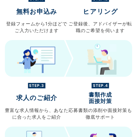
無料お申込み
ヒアリング
登録フォームから
1分ほどで
ご登録後、
アドバイザーが転
ご入力
いただけます
職の
ご希望を伺います
STEP.3
STEP.4
書類作成
求人のご紹介
面接対策
豊富な求人情報から、
あなた
応募書類の
添削や面接対策も
に合った求人を
ご紹介
徹底サポート