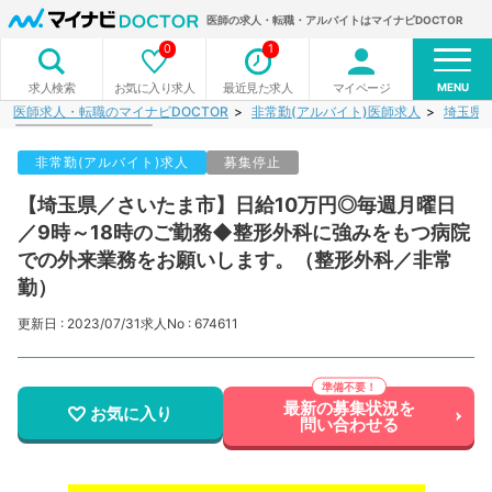
医師の求人・転職・アルバイトはマイナビDOCTOR
0
1
MENU
お気に入り求人
最近見た求人
マイページ
求人検索
医師求人・転職のマイナビDOCTOR
非常勤(アルバイト)医師求人
埼玉県
非常勤(アルバイト)求人
募集停止
【埼玉県／さいたま市】日給10万円◎毎週月曜日
／9時～18時のご勤務◆整形外科に強みをもつ病院
での外来業務をお願いします。（整形外科／非常
勤）
更新日 : 2023/07/31
求人No : 674611
最新の募集状況を
お気に入り
問い合わせる