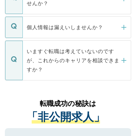
けない「非公開求人」です。非公開求人は
せんか？
下記の理由によって、一般には公開してい
ません。
転職・入職を強要することは一切ありませ
ん。また、仮に応募先から内定をいただい
個人情報は漏えいしませんか？
■応募殺到を避けるため 人気のある医療機
たとしても、ご本人が納得しない限り、内
関を公にしてしまうと、応募が殺到する場
定を承諾する必要はありません。内定先へ
個人情報が漏えいすることはありませんの
合があります。 選考を効率よく行うため
の辞退の連絡はキャリアパートナーが行い
で、ご安心ください。当サイトからの登録
いますぐ転職は考えていないのです
に、医療機関が求める条件に合った人材の
ますので、ご安心ください。
などで収集したご登録者様の個人情報は、
が、これからのキャリアを相談できま
みを人材紹介会社に依頼するケースが増え
ご本人のキャリアアップおよび転職活動の
ています。
すか？
支援を目的に使用いたします。お預かりし
ているすべての個人データはご本人の許可
お気軽にご相談ください。先生専任のキャ
なく、医療機関側に開示したり、第三者に
リアパートナーが将来のご希望などをおう
提供することは一切ありません。また弊社
かがいして、現在の医療機関の状況や紹介
転職成功の秘訣は
は、個人情報の取り扱いについての厳密な
経験をまじえながら、適切なアドバイスを
管理基準を満たした事業者のみに付与され
「非公開求人」
させていただきます。すぐにご転職をされ
る、プライバシーマークを取得済みです。
ない方には、長期的なサポートが可能です
ご登録いただいた個人情報は、SSL（デー
ので、まずはご登録ください。
タ暗号化）によって保護されていますの