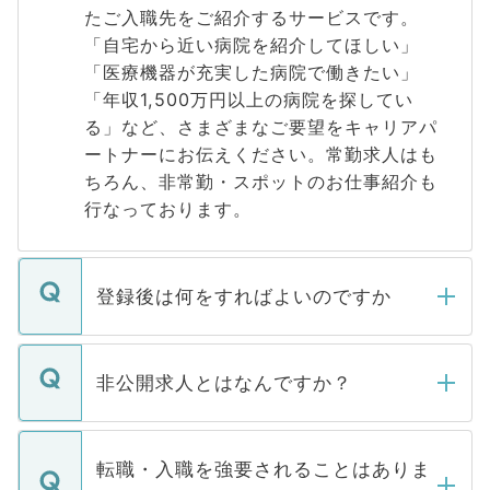
たご入職先をご紹介するサービスです。
「自宅から近い病院を紹介してほしい」
「医療機器が充実した病院で働きたい」
「年収1,500万円以上の病院を探してい
る」など、さまざまなご要望をキャリアパ
ートナーにお伝えください。常勤求人はも
ちろん、非常勤・スポットのお仕事紹介も
行なっております。
登録後は何をすればよいのですか
ご登録いただきましたら、弊社担当者がご
登録内容を確認し、その後メールもしくは
非公開求人とはなんですか？
お電話にて次のステップのご案内をいたし
ます。通常、5営業日以内にはご連絡をせて
マイナビDOCTORで取り扱っている求人の
いただきますので、しばらくお待ちくださ
うち約3割は、Webサイトからご覧いただ
転職・入職を強要されることはありま
い。