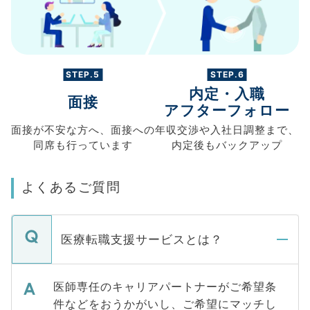
STEP.5
STEP.6
内定・入職
面接
アフターフォロー
面接が不安な方へ、
面接への
年収交渉や
入社日調整まで、
同席も
行っています
内定後もバックアップ
よくあるご質問
医療転職支援サービスとは？
医師専任のキャリアパートナーがご希望条
件などをおうかがいし、ご希望にマッチし