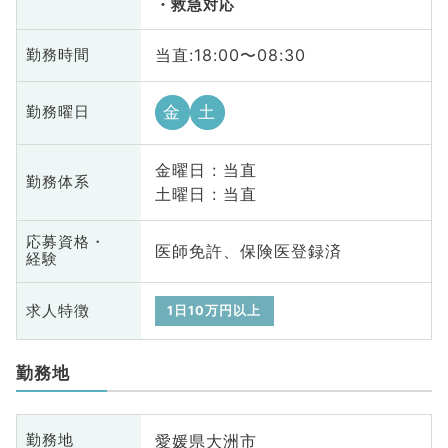
救急対応
当直:18:00〜08:30
勤務時間
金
土
勤務曜日
金曜日 : 当直
勤務体系
土曜日 : 当直
応募資格・
医師免許、保険医登録済
経験
求人特徴
1日10万円以上
勤務地
愛媛県大洲市
勤務地