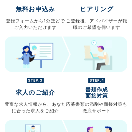
無料お申込み
ヒアリング
登録フォームから
1分ほどで
ご登録後、
アドバイザーが転
ご入力
いただけます
職の
ご希望を伺います
STEP.3
STEP.4
書類作成
求人のご紹介
面接対策
豊富な求人情報から、
あなた
応募書類の
添削や面接対策も
に合った求人を
ご紹介
徹底サポート