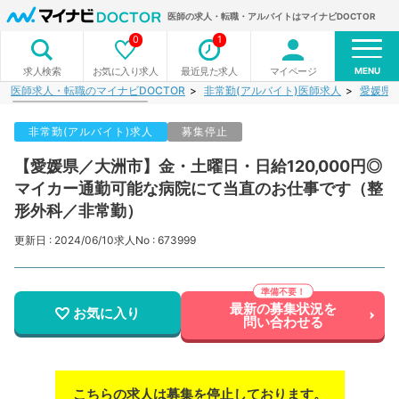
医師の求人・転職・アルバイトはマイナビDOCTOR
0
1
MENU
お気に入り求人
最近見た求人
マイページ
求人検索
医師求人・転職のマイナビDOCTOR
非常勤(アルバイト)医師求人
愛媛県
非常勤(アルバイト)求人
募集停止
【愛媛県／大洲市】金・土曜日・日給120,000円◎
マイカー通勤可能な病院にて当直のお仕事です（整
形外科／非常勤）
更新日 : 2024/06/10
求人No : 673999
最新の募集状況を
お気に入り
問い合わせる
こちらの求人は募集を停止しております。