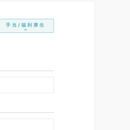
科、内分泌・代謝内科、腎
臓内科、老年内科、血液内
科、外科系全般、一般外
科、消化器外科、乳腺外
手当/福利厚生
科、美容皮膚科、膠原病
科、大腸・肛門外科、科目
不問