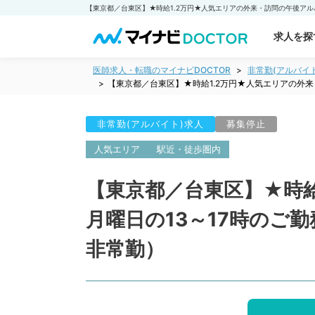
求人を探
医師求人・転職のマイナビDOCTOR
非常勤(アルバイ
【東京都／台東区】★時給1.2万円★人気エリアの外
非常勤(アルバイト)求人
募集停止
人気エリア
駅近・徒歩圏内
【東京都／台東区】★時
月曜日の13～17時のご
非常勤）