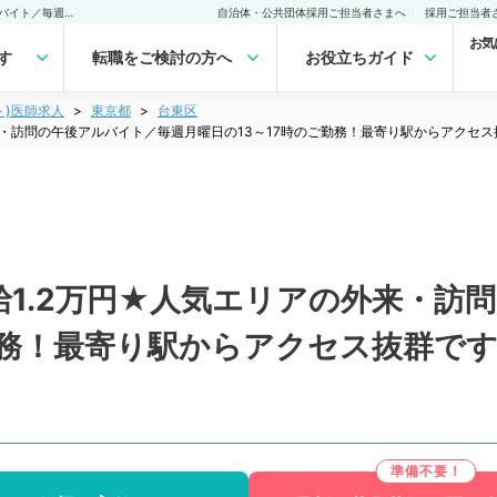
【東京都／台東区】★時給1.2万円★人気エリアの外来・訪問の午後アルバイト／毎週月曜日の13～17時のご勤務！最寄り駅からアクセス抜群です◎（皮膚科、一般内科／非常勤）非常勤(アルバイト)の求人｜医師の求人・転職・アルバイトは【マイナビDOCTOR】
自治体・公共団体採用ご担当者さまへ
採用ご担当者
お気
す
転職をご検討の方へ
お役立ちガイド
ト)医師求人
東京都
台東区
来・訪問の午後アルバイト／毎週月曜日の13～17時のご勤務！最寄り駅からアクセ
給1.2万円★人気エリアの外来・訪
勤務！最寄り駅からアクセス抜群で