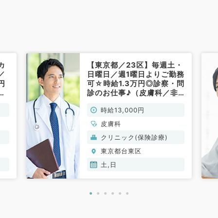
カ
【東京都／23区】毎週土・
／
日曜日／週1曜日よりご勤務
円
可☆時給1.3万円◎診察・問
診
診のお仕事♪（皮膚科／非
常勤）
時給13,000円
常
皮膚科
クリニック(保険診療)
東京都台東区
土,日