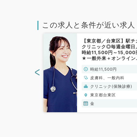
この求人と条件が近い求人
台東区】毎週木
【東京都／台東区】駅チ
給8千円以上★
クリニック◎毎週金曜日
にある駅近のク
時給11,500円～15,000
す！（皮膚科／
★一般外来＋オンライン
療(一部)のお仕事です！
<
0円
時給11,500円
（一般内科・皮膚科／非
勤）
皮膚科、一般内科
(保険診療)
クリニック(保険診療)
東区
東京都台東区
金