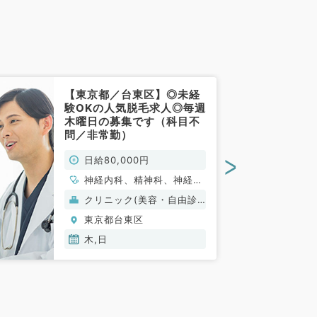
【東京都／台東区】◎未経
験OKの人気脱毛求人◎毎週
木曜日の募集です（科目不
問／非常勤）
>
日給80,000円
神経内科、精神科、神経
科、心療内科、小児科、整
クリニック(美容・自由診
形外科、形成外科、美容外
療）
東京都台東区
科、脳神経外科、呼吸器外
科、心臓血管外科、皮膚
木,日
科、泌尿器科、産婦人科、
産科、婦人科、眼科、耳鼻
咽喉科、放射線科、麻酔
科、一般内科、循環器内
科、呼吸器内科、消化器内