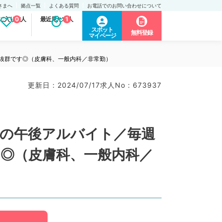
さまへ
拠点一覧
よくある質問
お電話でのお問い合わせについて
に入り求人
0
最近見た求人
1
スポット
無料登録
マイページ
ス抜群です◎（皮膚科、一般内科／非常勤）
更新日 : 2024/07/17
求人No : 673937
問の午後アルバイト／毎週
す◎（皮膚科、一般内科／