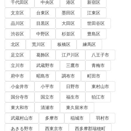
千代田区
中央区
港区
新宿区
文京区
台東区
墨田区
江東区
品川区
目黒区
大田区
世田谷区
渋谷区
中野区
杉並区
豊島区
北区
荒川区
板橋区
練馬区
足立区
葛飾区
江戸川区
八王子市
立川市
武蔵野市
三鷹市
青梅市
府中市
昭島市
調布市
町田市
小金井市
小平市
日野市
東村山市
国分寺市
国立市
福生市
狛江市
東大和市
清瀬市
東久留米市
武蔵村山市
多摩市
稲城市
羽村市
あきる野市
西東京市
西多摩郡瑞穂町