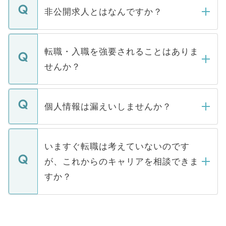
登録内容を確認し、その後メールもしくは
非公開求人とはなんですか？
お電話にて次のステップのご案内をいたし
ます。通常、5営業日以内にはご連絡をせて
マイナビDOCTORで取り扱っている求人の
いただきますので、しばらくお待ちくださ
うち約3割は、Webサイトからご覧いただ
転職・入職を強要されることはありま
い。
けない「非公開求人」です。非公開求人は
せんか？
下記の理由によって、一般には公開してい
ません。
転職・入職を強要することは一切ありませ
ん。また、仮に応募先から内定をいただい
個人情報は漏えいしませんか？
■応募殺到を避けるため 人気のある医療機
たとしても、ご本人が納得しない限り、内
関を公にしてしまうと、応募が殺到する場
定を承諾する必要はありません。内定先へ
個人情報が漏えいすることはありませんの
合があります。 選考を効率よく行うため
の辞退の連絡はキャリアパートナーが行い
で、ご安心ください。当サイトからの登録
いますぐ転職は考えていないのです
に、医療機関が求める条件に合った人材の
ますので、ご安心ください。
などで収集したご登録者様の個人情報は、
が、これからのキャリアを相談できま
みを人材紹介会社に依頼するケースが増え
ご本人のキャリアアップおよび転職活動の
ています。
すか？
支援を目的に使用いたします。お預かりし
ているすべての個人データはご本人の許可
お気軽にご相談ください。先生専任のキャ
なく、医療機関側に開示したり、第三者に
リアパートナーが将来のご希望などをおう
提供することは一切ありません。また弊社