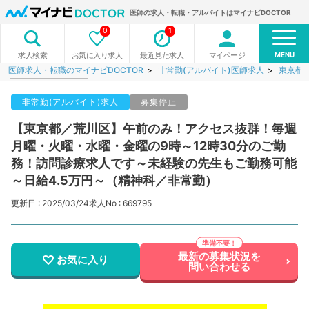
医師の求人・転職・アルバイトはマイナビDOCTOR
0
1
MENU
お気に入り求人
最近見た求人
マイページ
求人検索
医師求人・転職のマイナビDOCTOR
非常勤(アルバイト)医師求人
東京都
非常勤(アルバイト)求人
募集停止
【東京都／荒川区】午前のみ！アクセス抜群！毎週
月曜・火曜・水曜・金曜の9時～12時30分のご勤
務！訪問診療求人です～未経験の先生もご勤務可能
～日給4.5万円～（精神科／非常勤）
更新日 : 2025/03/24
求人No : 669795
最新の募集状況を
お気に入り
問い合わせる