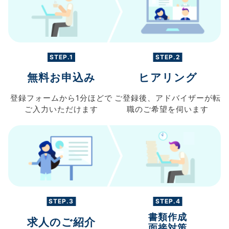
STEP.1
STEP.2
無料お申込み
ヒアリング
登録フォームから
1分ほどで
ご登録後、
アドバイザーが転
ご入力
いただけます
職の
ご希望を伺います
STEP.3
STEP.4
書類作成
求人のご紹介
面接対策