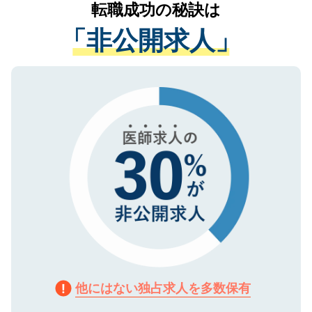
かがいして、現在の医療機関の状況や紹介
転職成功の秘訣は
は、個人情報の取り扱いについての厳密な
経験をまじえながら、適切なアドバイスを
管理基準を満たした事業者のみに付与され
「非公開求人」
させていただきます。すぐにご転職をされ
る、プライバシーマークを取得済みです。
ない方には、長期的なサポートが可能です
ご登録いただいた個人情報は、SSL（デー
ので、まずはご登録ください。
タ暗号化）によって保護されていますの
で、機密保持に関してもご安心ください。
他にはない独占求人を多数保有