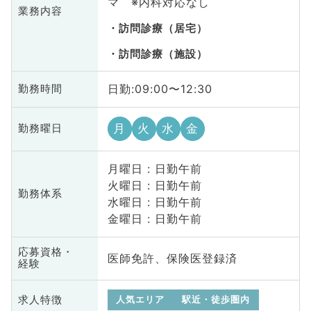
マ ※内科対応なし
業務内容
訪問診療（居宅）
訪問診療（施設）
日勤:09:00〜12:30
勤務時間
月
火
水
金
勤務曜日
月曜日 : 日勤午前
火曜日 : 日勤午前
勤務体系
水曜日 : 日勤午前
金曜日 : 日勤午前
応募資格・
医師免許、保険医登録済
経験
求人特徴
人気エリア
駅近・徒歩圏内