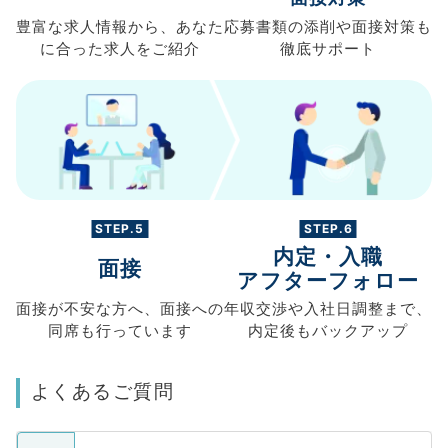
豊富な求人情報から、
あなた
応募書類の
添削や面接対策も
に合った求人を
ご紹介
徹底サポート
STEP.5
STEP.6
内定・入職
面接
アフターフォロー
面接が不安な方へ、
面接への
年収交渉や
入社日調整まで、
同席も
行っています
内定後もバックアップ
よくあるご質問