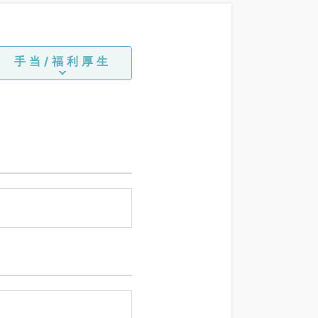
科、麻酔科、ペインクリニ
ック、人工透析科、緩和ケ
ア科、一般内科、循環器内
科、呼吸器内科、消化器内
手当/福利厚生
科、内分泌・代謝内科、腎
臓内科、老年内科、血液内
科、外科系全般、一般外
科、消化器外科、乳腺外
科、総合診療科、美容皮膚
科、健診・人間ドック、救
急科・ＩＣＵ、病理科、基
礎医学系、膠原病科、スポ
ーツ整形外科、大腸・肛門
外科、その他、産業医、科
目不問