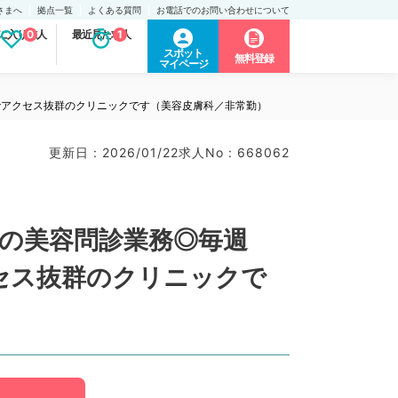
さまへ
拠点一覧
よくある質問
お電話でのお問い合わせについて
に入り求人
0
最近見た求人
1
スポット
無料登録
マイページ
でアクセス抜群のクリニックです（美容皮膚科／非常勤）
更新日 : 2026/01/22
求人No : 668062
務の美容問診業務◎毎週
セス抜群のクリニックで