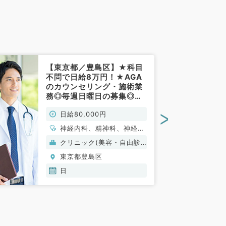
0:00〜19:00 (休憩時間: 60分)
【東京都／豊島区】★科目
不問で日給8万円！★AGA
のカウンセリング・施術業
務◎毎週日曜日の募集◎駅
チカクリニック～（科目不
>
日給80,000円
問／非常勤）
神経内科、精神科、神経
科、アレルギー科、リウマ
クリニック(美容・自由診
チ科、小児科、整形外科、
療）
東京都豊島区
形成外科、美容外科、脳神
経外科、呼吸器外科、心臓
日
血管外科、小児外科、皮膚
科、泌尿器科、産婦人科、
産科、婦人科、眼科、耳鼻
咽喉科、気管食道科、放射
線科、リハビリテーション