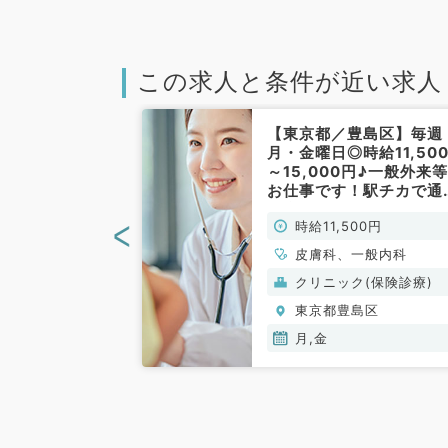
この求人と条件が近い求人
豊島区】新規立
【東京都／豊島区】毎週
われる◎毎週月
月・金曜日◎時給11,50
・17時～21時
～15,000円♪一般外来
0円～12,000
お仕事です！駅チカで通
外来バイトで
便利☆（⼀般内科・⽪膚
<
00円
時給11,500円
科／非常勤）
／非常勤）
皮膚科、一般内科
(保険診療)
クリニック(保険診療)
島区
東京都豊島区
木,金
月,金