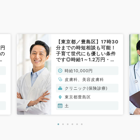
:1
【東京都／豊島区】17時30
0円
分までの時短相談も可能！
等の
子育て世代にも優しい条件
勤
です◎時給1～1.2万円・毎
科
週土曜のうち1曜日～勤務可
時給10,000円
能（皮膚科・美容皮膚科／
非常勤）
皮膚科、美容皮膚科
クリニック(保険診療)
東京都豊島区
土