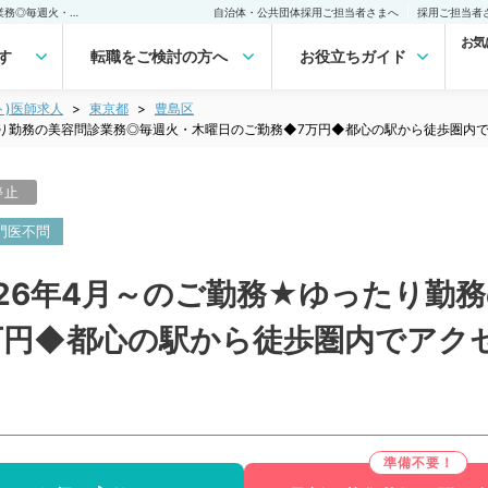
【東京都／豊島区】★2026年4月～のご勤務★ゆったり勤務の美容問診業務◎毎週火・木曜日のご勤務◆7万円◆都心の駅から徒歩圏内でアクセス抜群のクリニックです（美容皮膚科／非常勤）非常勤(アルバイト)の求人｜医師の求人・転職・アルバイトは【マイナビDOCTOR】
自治体・公共団体採用ご担当者さまへ
採用ご担当者
お気
す
転職をご検討の方へ
お役立ちガイド
ト)医師求人
東京都
豊島区
たり勤務の美容問診業務◎毎週火・木曜日のご勤務◆7万円◆都心の駅から徒歩圏内
停止
門医不問
26年4月～のご勤務★ゆったり勤
万円◆都心の駅から徒歩圏内でアク
）