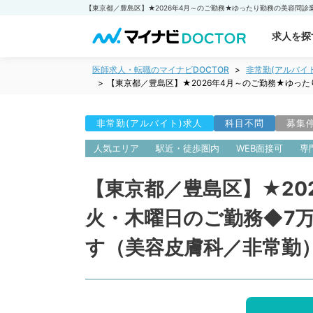
求人を探
医師求人・転職のマイナビDOCTOR
非常勤(アルバイ
【東京都／豊島区】★2026年4月～のご勤務★ゆっ
非常勤(アルバイト)求人
科目不問
募集
人気エリア
駅近・徒歩圏内
WEB面接可
専
【東京都／豊島区】★20
火・木曜日のご勤務◆7
す（美容皮膚科／非常勤