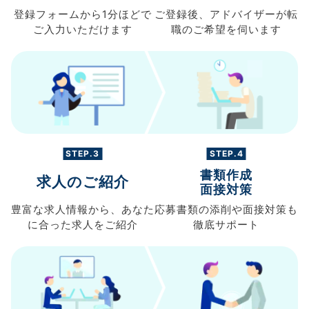
登録フォームから
1分ほどで
ご登録後、
アドバイザーが転
ご入力
いただけます
職の
ご希望を伺います
STEP.3
STEP.4
書類作成
求人のご紹介
面接対策
豊富な求人情報から、
あなた
応募書類の
添削や面接対策も
に合った求人を
ご紹介
徹底サポート