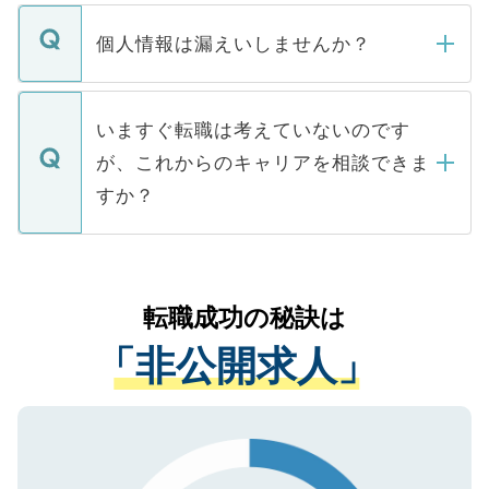
ません。
転職・入職を強要することは一切ありませ
ん。また、仮に応募先から内定をいただい
個人情報は漏えいしませんか？
■応募殺到を避けるため 人気のある医療機
たとしても、ご本人が納得しない限り、内
関を公にしてしまうと、応募が殺到する場
定を承諾する必要はありません。内定先へ
個人情報が漏えいすることはありませんの
合があります。 選考を効率よく行うため
の辞退の連絡はキャリアパートナーが行い
で、ご安心ください。当サイトからの登録
いますぐ転職は考えていないのです
に、医療機関が求める条件に合った人材の
ますので、ご安心ください。
などで収集したご登録者様の個人情報は、
が、これからのキャリアを相談できま
みを人材紹介会社に依頼するケースが増え
ご本人のキャリアアップおよび転職活動の
ています。
すか？
支援を目的に使用いたします。お預かりし
ているすべての個人データはご本人の許可
お気軽にご相談ください。先生専任のキャ
なく、医療機関側に開示したり、第三者に
リアパートナーが将来のご希望などをおう
提供することは一切ありません。また弊社
かがいして、現在の医療機関の状況や紹介
転職成功の秘訣は
は、個人情報の取り扱いについての厳密な
経験をまじえながら、適切なアドバイスを
管理基準を満たした事業者のみに付与され
「非公開求人」
させていただきます。すぐにご転職をされ
る、プライバシーマークを取得済みです。
ない方には、長期的なサポートが可能です
ご登録いただいた個人情報は、SSL（デー
ので、まずはご登録ください。
タ暗号化）によって保護されていますの
で、機密保持に関してもご安心ください。