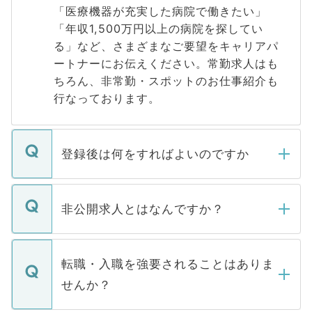
「医療機器が充実した病院で働きたい」
「年収1,500万円以上の病院を探してい
る」など、さまざまなご要望をキャリアパ
ートナーにお伝えください。常勤求人はも
ちろん、非常勤・スポットのお仕事紹介も
行なっております。
登録後は何をすればよいのですか
ご登録いただきましたら、弊社担当者がご
登録内容を確認し、その後メールもしくは
非公開求人とはなんですか？
お電話にて次のステップのご案内をいたし
ます。通常、5営業日以内にはご連絡をせて
マイナビDOCTORで取り扱っている求人の
いただきますので、しばらくお待ちくださ
うち約3割は、Webサイトからご覧いただ
転職・入職を強要されることはありま
い。
けない「非公開求人」です。非公開求人は
せんか？
下記の理由によって、一般には公開してい