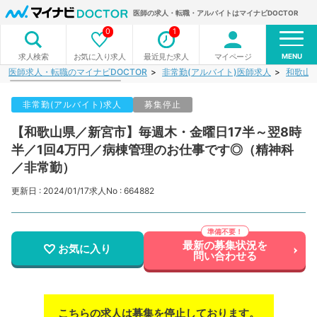
医師の求人・転職・アルバイトはマイナビDOCTOR
0
1
MENU
お気に入り求人
最近見た求人
マイページ
求人検索
医師求人・転職のマイナビDOCTOR
非常勤(アルバイト)医師求人
和歌山
非常勤(アルバイト)求人
募集停止
【和歌山県／新宮市】毎週木・金曜日17半～翌8時
半／1回4万円／病棟管理のお仕事です◎（精神科
／非常勤）
更新日 : 2024/01/17
求人No : 664882
最新の募集状況を
お気に入り
問い合わせる
こちらの求人は募集を停止しております。