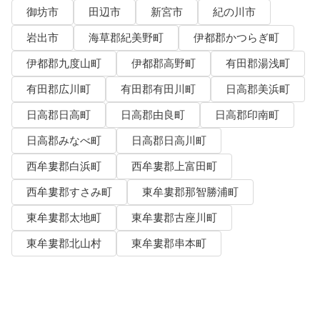
御坊市
田辺市
新宮市
紀の川市
岩出市
海草郡紀美野町
伊都郡かつらぎ町
伊都郡九度山町
伊都郡高野町
有田郡湯浅町
有田郡広川町
有田郡有田川町
日高郡美浜町
日高郡日高町
日高郡由良町
日高郡印南町
日高郡みなべ町
日高郡日高川町
西牟婁郡白浜町
西牟婁郡上富田町
西牟婁郡すさみ町
東牟婁郡那智勝浦町
東牟婁郡太地町
東牟婁郡古座川町
東牟婁郡北山村
東牟婁郡串本町