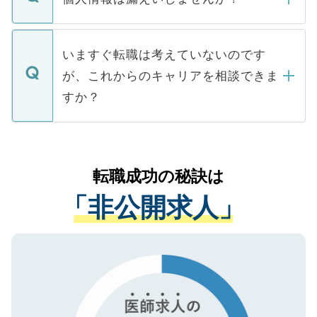
■応募殺到を避けるため 人気のある医療機
たとしても、ご本人が納得しない限り、内
関を公にしてしまうと、応募が殺到する場
定を承諾する必要はありません。内定先へ
個人情報が漏えいすることはありませんの
合があります。 選考を効率よく行うため
の辞退の連絡はキャリアパートナーが行い
で、ご安心ください。当サイトからの登録
いますぐ転職は考えていないのです
に、医療機関が求める条件に合った人材の
ますので、ご安心ください。
などで収集したご登録者様の個人情報は、
が、これからのキャリアを相談できま
みを人材紹介会社に依頼するケースが増え
ご本人のキャリアアップおよび転職活動の
ています。
すか？
支援を目的に使用いたします。お預かりし
ているすべての個人データはご本人の許可
お気軽にご相談ください。先生専任のキャ
なく、医療機関側に開示したり、第三者に
リアパートナーが将来のご希望などをおう
提供することは一切ありません。また弊社
かがいして、現在の医療機関の状況や紹介
転職成功の秘訣は
は、個人情報の取り扱いについての厳密な
経験をまじえながら、適切なアドバイスを
管理基準を満たした事業者のみに付与され
「非公開求人」
させていただきます。すぐにご転職をされ
る、プライバシーマークを取得済みです。
ない方には、長期的なサポートが可能です
ご登録いただいた個人情報は、SSL（デー
ので、まずはご登録ください。
タ暗号化）によって保護されていますの
で、機密保持に関してもご安心ください。