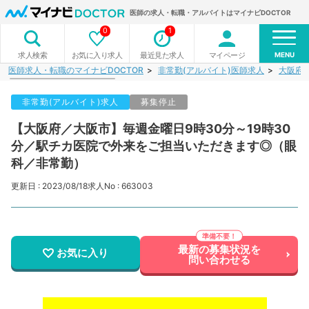
医師の求人・転職・アルバイトはマイナビDOCTOR
0
1
MENU
お気に入り求人
最近見た求人
マイページ
求人検索
医師求人・転職のマイナビDOCTOR
非常勤(アルバイト)医師求人
大阪府
非常勤(アルバイト)求人
募集停止
【大阪府／大阪市】毎週金曜日9時30分～19時30
分／駅チカ医院で外来をご担当いただきます◎（眼
科／非常勤）
更新日 : 2023/08/18
求人No : 663003
最新の募集状況を
お気に入り
問い合わせる