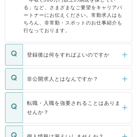
る」など、さまざまなご要望をキャリアパ
ートナーにお伝えください。常勤求人はも
ちろん、非常勤・スポットのお仕事紹介も
行なっております。
登録後は何をすればよいのですか
ご登録いただきましたら、弊社担当者がご
登録内容を確認し、その後メールもしくは
非公開求人とはなんですか？
お電話にて次のステップのご案内をいたし
ます。通常、5営業日以内にはご連絡をせて
マイナビDOCTORで取り扱っている求人の
いただきますので、しばらくお待ちくださ
うち約3割は、Webサイトからご覧いただ
転職・入職を強要されることはありま
い。
けない「非公開求人」です。非公開求人は
せんか？
下記の理由によって、一般には公開してい
ません。
転職・入職を強要することは一切ありませ
ん。また、仮に応募先から内定をいただい
個人情報は漏えいしませんか？