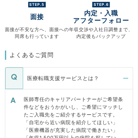
STEP.5
STEP.6
内定・入職
面接
アフターフォロー
面接が不安な方へ、
面接への
年収交渉や
入社日調整まで、
同席も
行っています
内定後もバックアップ
よくあるご質問
医療転職支援サービスとは？
医師専任のキャリアパートナーがご希望条
件などをおうかがいし、ご希望にマッチし
たご入職先をご紹介するサービスです。
「自宅から近い病院を紹介してほしい」
「医療機器が充実した病院で働きたい」
「年収1,500万円以上の病院を探してい