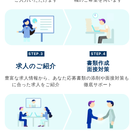
ご入力
いただけます
職の
ご希望を伺います
STEP.3
STEP.4
書類作成
求人のご紹介
面接対策
豊富な求人情報から、
あなた
応募書類の
添削や面接対策も
に合った求人を
ご紹介
徹底サポート