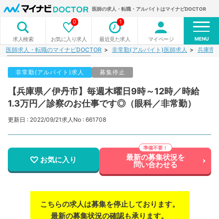
医師の求人・転職・アルバイトはマイナビDOCTOR
0
1
MENU
お気に入り求人
最近見た求人
マイページ
求人検索
医師求人・転職のマイナビDOCTOR
非常勤(アルバイト)医師求人
兵庫県
非常勤(アルバイト)求人
募集停止
【兵庫県／伊丹市】毎週木曜日9時～12時／時給
1.3万円／診察のお仕事です◎（眼科／非常勤）
更新日 : 2022/09/21
求人No : 661708
最新の募集状況を
お気に入り
問い合わせる
こちらの求人は募集を停止しております。
最新の募集状況の確認も承ります。