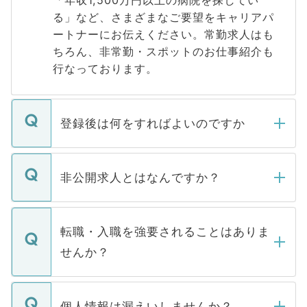
「年収1,500万円以上の病院を探してい
る」など、さまざまなご要望をキャリアパ
ートナーにお伝えください。常勤求人はも
ちろん、非常勤・スポットのお仕事紹介も
行なっております。
登録後は何をすればよいのですか
ご登録いただきましたら、弊社担当者がご
登録内容を確認し、その後メールもしくは
非公開求人とはなんですか？
お電話にて次のステップのご案内をいたし
ます。通常、5営業日以内にはご連絡をせて
マイナビDOCTORで取り扱っている求人の
いただきますので、しばらくお待ちくださ
うち約3割は、Webサイトからご覧いただ
転職・入職を強要されることはありま
い。
けない「非公開求人」です。非公開求人は
せんか？
下記の理由によって、一般には公開してい
ません。
転職・入職を強要することは一切ありませ
ん。また、仮に応募先から内定をいただい
個人情報は漏えいしませんか？