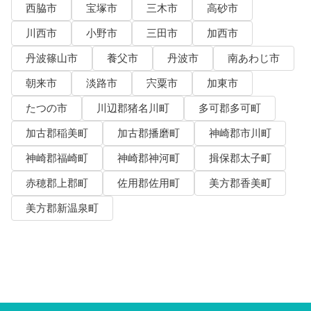
西脇市
宝塚市
三木市
高砂市
川西市
小野市
三田市
加西市
丹波篠山市
養父市
丹波市
南あわじ市
朝来市
淡路市
宍粟市
加東市
たつの市
川辺郡猪名川町
多可郡多可町
加古郡稲美町
加古郡播磨町
神崎郡市川町
神崎郡福崎町
神崎郡神河町
揖保郡太子町
赤穂郡上郡町
佐用郡佐用町
美方郡香美町
美方郡新温泉町