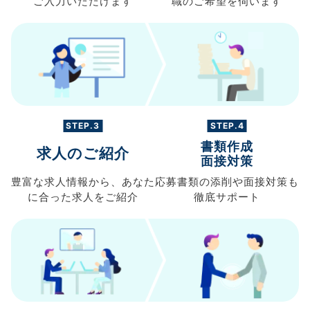
ご入力
いただけます
職の
ご希望を伺います
STEP.3
STEP.4
書類作成
求人のご紹介
面接対策
豊富な求人情報から、
あなた
応募書類の
添削や面接対策も
に合った求人を
ご紹介
徹底サポート