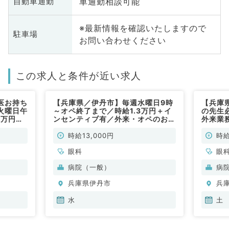
車通勤相談可能
自動車通勤
※最新情報を確認いたしますので
駐車場
お問い合わせください
この求人と条件が近い求人
医お持ち
【兵庫県／伊丹市】毎週水曜日9時
【兵庫
火曜日午
～オペ終了まで／時給1.3万円＋イ
の先生
3万円～
ンセンティブ有／外来・オペのお仕
外来業
科／非常
事です◎（眼科／非常勤）
バイト
時給13,000円
時給
眼科
眼
病院（一般）
病
兵庫県伊丹市
兵
水
土