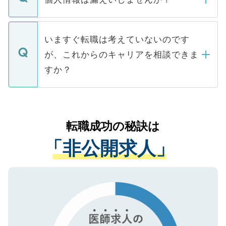
■応募殺到を避けるため 人気のある医療機
たとしても、ご本人が納得しない限り、内
関を公にしてしまうと、応募が殺到する場
定を承諾する必要はありません。内定先へ
個人情報が漏えいすることはありませんの
合があります。 選考を効率よく行うため
の辞退の連絡はキャリアパートナーが行い
で、ご安心ください。当サイトからの登録
いますぐ転職は考えていないのです
に、医療機関が求める条件に合った人材の
ますので、ご安心ください。
などで収集したご登録者様の個人情報は、
が、これからのキャリアを相談できま
みを人材紹介会社に依頼するケースが増え
ご本人のキャリアアップおよび転職活動の
ています。
すか？
支援を目的に使用いたします。お預かりし
ているすべての個人データはご本人の許可
お気軽にご相談ください。先生専任のキャ
なく、医療機関側に開示したり、第三者に
リアパートナーが将来のご希望などをおう
提供することは一切ありません。また弊社
かがいして、現在の医療機関の状況や紹介
転職成功の秘訣は
は、個人情報の取り扱いについての厳密な
経験をまじえながら、適切なアドバイスを
管理基準を満たした事業者のみに付与され
「非公開求人」
させていただきます。すぐにご転職をされ
る、プライバシーマークを取得済みです。
ない方には、長期的なサポートが可能です
ご登録いただいた個人情報は、SSL（デー
ので、まずはご登録ください。
タ暗号化）によって保護されていますの
で、機密保持に関してもご安心ください。