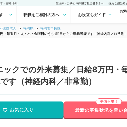
【福岡県／福岡市】クリニックでの外来募集／日給8万円・毎週月・火・木・金曜日のうち週1日からご勤務可能です（神経内科／非常勤）非常勤(アルバイト)の求人｜医師の求人・転職・アルバイトは【マイナビDOCTOR】
自治体・公共団体採用ご担当者さまへ
採用ご担当者
お気
す
転職をご検討の方へ
お役立ちガイド
ト)医師求人
福岡県
福岡市早良区
万円・毎週月・火・木・金曜日のうち週1日からご勤務可能です（神経内科／非常勤
ニックでの外来募集／日給8万円・
能です（神経内科／非常勤）
お気に入り
最新の募集状況を問い