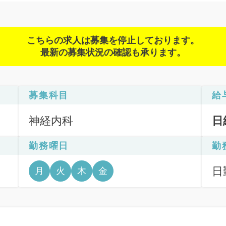
こちらの求人は募集を停止しております。
最新の募集状況の確認も承ります。
募集科目
給
神経内科
日
勤務曜日
勤
日
月
火
木
金
6