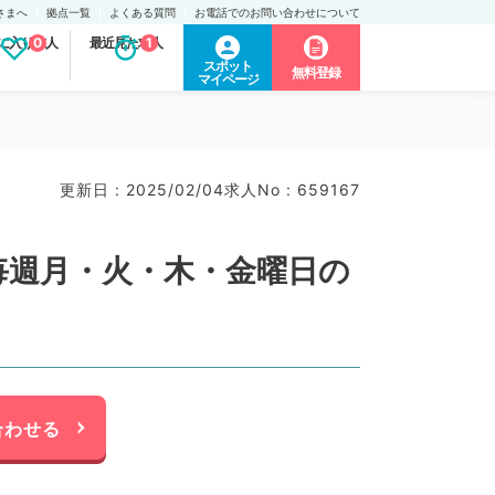
さまへ
拠点一覧
よくある質問
お電話でのお問い合わせについて
に入り求人
0
最近見た求人
1
スポット
無料登録
マイページ
）
更新日 : 2025/02/04
求人No : 659167
毎週月・火・木・金曜日の
合わせる