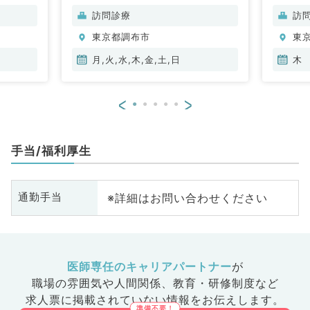
診療科
循環器内科、呼吸器内科、消化器
訪問診療
訪
内科、内分泌・代謝内科、腎臓内
東京都調布市
東
科、老年内科、膠原病科
月,火,水,木,金,土,日
木
<
>
手当/福利厚生
※詳細はお問い合わせください
通勤手当
医師専任のキャリアパートナー
が
職場の雰囲気や人間関係、
教育・研修制度など
求人票に掲載されていない情報をお伝えします。