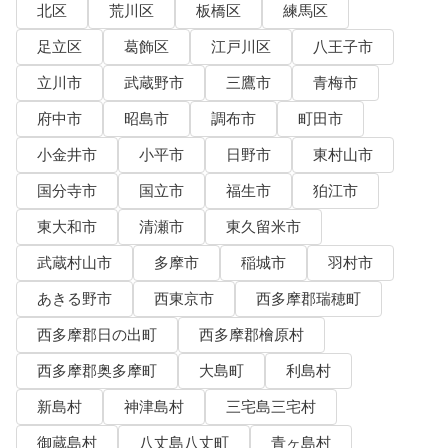
北区
荒川区
板橋区
練馬区
足立区
葛飾区
江戸川区
八王子市
立川市
武蔵野市
三鷹市
青梅市
府中市
昭島市
調布市
町田市
小金井市
小平市
日野市
東村山市
国分寺市
国立市
福生市
狛江市
東大和市
清瀬市
東久留米市
武蔵村山市
多摩市
稲城市
羽村市
あきる野市
西東京市
西多摩郡瑞穂町
西多摩郡日の出町
西多摩郡檜原村
西多摩郡奥多摩町
大島町
利島村
新島村
神津島村
三宅島三宅村
御蔵島村
八丈島八丈町
青ヶ島村