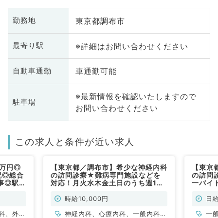
東京都調布市
勤務地
※詳細はお問い合わせください
最寄り駅
車通勤可能
自動車通勤
※最新情報を確認いたしますので
駐車場
お問い合わせください
この求人と条件が近い求人
1万円◎
【東京都／調布市】希少な神経内科
【東京
祝◎総合
の訪問診療★難病専門施設などを
の訪問
事◎駅徒
対応！月火水木金土日のうち週1日
一バイト
仕事（一
～勤務相談可・時給1万円～◎未経
内科／
験の先生歓迎！訪問診療のお仕事で
時給10,000円
日給
す（神経内科／非常勤）
科、外科
神経内科、心療内科、一般内科、
一