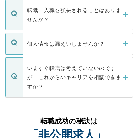
マイナビDOCTORで取り扱っている求人の
いただきますので、しばらくお待ちくださ
うち約3割は、Webサイトからご覧いただ
転職・入職を強要されることはありま
い。
けない「非公開求人」です。非公開求人は
せんか？
下記の理由によって、一般には公開してい
ません。
転職・入職を強要することは一切ありませ
ん。また、仮に応募先から内定をいただい
個人情報は漏えいしませんか？
■応募殺到を避けるため 人気のある医療機
たとしても、ご本人が納得しない限り、内
関を公にしてしまうと、応募が殺到する場
定を承諾する必要はありません。内定先へ
個人情報が漏えいすることはありませんの
合があります。 選考を効率よく行うため
の辞退の連絡はキャリアパートナーが行い
で、ご安心ください。当サイトからの登録
いますぐ転職は考えていないのです
に、医療機関が求める条件に合った人材の
ますので、ご安心ください。
などで収集したご登録者様の個人情報は、
が、これからのキャリアを相談できま
みを人材紹介会社に依頼するケースが増え
ご本人のキャリアアップおよび転職活動の
ています。
すか？
支援を目的に使用いたします。お預かりし
ているすべての個人データはご本人の許可
お気軽にご相談ください。先生専任のキャ
なく、医療機関側に開示したり、第三者に
リアパートナーが将来のご希望などをおう
提供することは一切ありません。また弊社
かがいして、現在の医療機関の状況や紹介
転職成功の秘訣は
は、個人情報の取り扱いについての厳密な
経験をまじえながら、適切なアドバイスを
管理基準を満たした事業者のみに付与され
「非公開求人」
させていただきます。すぐにご転職をされ
る、プライバシーマークを取得済みです。