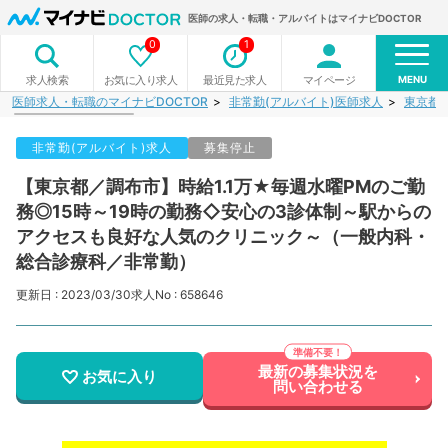
医師の求人・転職・アルバイトはマイナビDOCTOR
0
1
MENU
お気に入り求人
最近見た求人
マイページ
求人検索
医師求人・転職のマイナビDOCTOR
非常勤(アルバイト)医師求人
東京都
非常勤(アルバイト)求人
募集停止
【東京都／調布市】時給1.1万★毎週水曜PMのご勤
務◎15時～19時の勤務◇安心の3診体制～駅からの
アクセスも良好な人気のクリニック～（一般内科・
総合診療科／非常勤）
更新日 : 2023/03/30
求人No : 658646
最新の募集状況を
お気に入り
問い合わせる