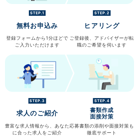
STEP.1
STEP.2
無料お申込み
ヒアリング
登録フォームから
1分ほどで
ご登録後、
アドバイザーが転
ご入力
いただけます
職の
ご希望を伺います
STEP.3
STEP.4
書類作成
求人のご紹介
面接対策
豊富な求人情報から、
あなた
応募書類の
添削や面接対策も
に合った求人を
ご紹介
徹底サポート