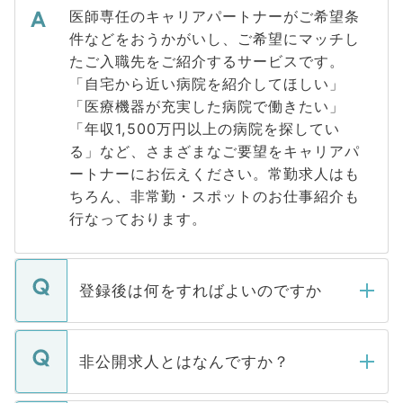
医師専任のキャリアパートナーがご希望条
件などをおうかがいし、ご希望にマッチし
たご入職先をご紹介するサービスです。
「自宅から近い病院を紹介してほしい」
「医療機器が充実した病院で働きたい」
「年収1,500万円以上の病院を探してい
る」など、さまざまなご要望をキャリアパ
ートナーにお伝えください。常勤求人はも
ちろん、非常勤・スポットのお仕事紹介も
行なっております。
登録後は何をすればよいのですか
ご登録いただきましたら、弊社担当者がご
登録内容を確認し、その後メールもしくは
非公開求人とはなんですか？
お電話にて次のステップのご案内をいたし
ます。通常、5営業日以内にはご連絡をせて