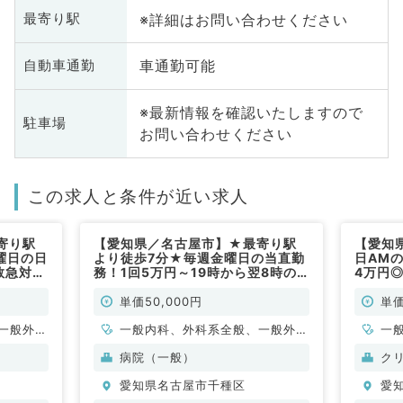
※詳細はお問い合わせください
最寄り駅
車通勤可能
自動車通勤
※最新情報を確認いたしますので
駐車場
お問い合わせください
この求人と条件が近い求人
寄り駅
【愛知県／名古屋市】★最寄り駅
【愛知
曜日の日
より徒歩7分★毎週金曜日の当直勤
日AM
救急対
務！1回5万円～19時から翌8時の
4万円
内科系・
ご勤務～（内科系・外科系／当直）
般内科
単価50,000円
単価
一般外
一般内科、外科系全般、一般外
一
科、救急科・ＩＣＵ
病院（一般）
ク
愛知県名古屋市千種区
愛