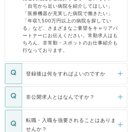
「自宅から近い病院を紹介してほしい」
「医療機器が充実した病院で働きたい」
「年収1,500万円以上の病院を探してい
る」など、さまざまなご要望をキャリアパ
ートナーにお伝えください。常勤求人はも
ちろん、非常勤・スポットのお仕事紹介も
行なっております。
登録後は何をすればよいのですか
ご登録いただきましたら、弊社担当者がご
登録内容を確認し、その後メールもしくは
非公開求人とはなんですか？
お電話にて次のステップのご案内をいたし
ます。通常、5営業日以内にはご連絡をせて
マイナビDOCTORで取り扱っている求人の
いただきますので、しばらくお待ちくださ
うち約3割は、Webサイトからご覧いただ
転職・入職を強要されることはありま
い。
けない「非公開求人」です。非公開求人は
せんか？