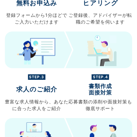
無料お申込み
ヒアリング
登録フォームから
1分ほどで
ご登録後、
アドバイザーが転
ご入力
いただけます
職の
ご希望を伺います
STEP.3
STEP.4
書類作成
求人のご紹介
面接対策
豊富な求人情報から、
あなた
応募書類の
添削や面接対策も
に合った求人を
ご紹介
徹底サポート