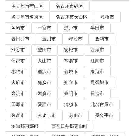
名古屋市守山区
名古屋市緑区
名古屋市名東区
名古屋市天白区
豊橋市
岡崎市
一宮市
瀬戸市
半田市
春日井市
豊川市
津島市
碧南市
刈谷市
豊田市
安城市
西尾市
蒲郡市
犬山市
常滑市
江南市
小牧市
稲沢市
新城市
東海市
大府市
知多市
知立市
尾張旭市
高浜市
岩倉市
豊明市
日進市
田原市
愛西市
清須市
北名古屋市
弥富市
みよし市
あま市
長久手市
愛知郡東郷町
西春日井郡豊山町