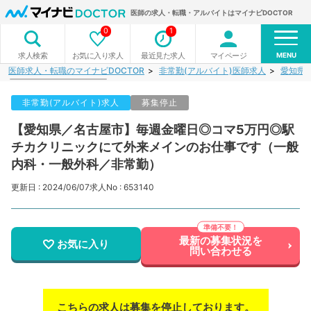
医師の求人・転職・アルバイトはマイナビDOCTOR
0
1
MENU
お気に入り求人
最近見た求人
マイページ
求人検索
医師求人・転職のマイナビDOCTOR
非常勤(アルバイト)医師求人
愛知県
非常勤(アルバイト)求人
募集停止
【愛知県／名古屋市】毎週金曜日◎コマ5万円◎駅
チカクリニックにて外来メインのお仕事です（一般
内科・一般外科／非常勤）
更新日 : 2024/06/07
求人No : 653140
最新の募集状況を
お気に入り
問い合わせる
こちらの求人は募集を停止しております。