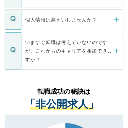
下記の理由によって、一般には公開してい
ません。
転職・入職を強要することは一切ありませ
ん。また、仮に応募先から内定をいただい
個人情報は漏えいしませんか？
■応募殺到を避けるため 人気のある医療機
たとしても、ご本人が納得しない限り、内
関を公にしてしまうと、応募が殺到する場
定を承諾する必要はありません。内定先へ
個人情報が漏えいすることはありませんの
合があります。 選考を効率よく行うため
の辞退の連絡はキャリアパートナーが行い
で、ご安心ください。当サイトからの登録
いますぐ転職は考えていないのです
に、医療機関が求める条件に合った人材の
ますので、ご安心ください。
などで収集したご登録者様の個人情報は、
が、これからのキャリアを相談できま
みを人材紹介会社に依頼するケースが増え
ご本人のキャリアアップおよび転職活動の
ています。
すか？
支援を目的に使用いたします。お預かりし
ているすべての個人データはご本人の許可
お気軽にご相談ください。先生専任のキャ
なく、医療機関側に開示したり、第三者に
リアパートナーが将来のご希望などをおう
提供することは一切ありません。また弊社
かがいして、現在の医療機関の状況や紹介
転職成功の秘訣は
は、個人情報の取り扱いについての厳密な
経験をまじえながら、適切なアドバイスを
管理基準を満たした事業者のみに付与され
「非公開求人」
させていただきます。すぐにご転職をされ
る、プライバシーマークを取得済みです。
ない方には、長期的なサポートが可能です
ご登録いただいた個人情報は、SSL（デー
ので、まずはご登録ください。
タ暗号化）によって保護されていますの
で、機密保持に関してもご安心ください。