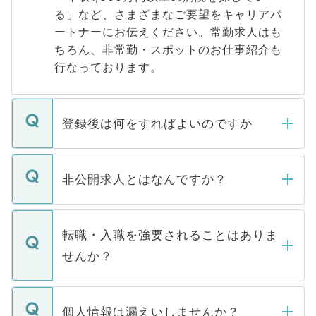
る」など、さまざまなご要望をキャリアパ
ートナーにお伝えください。常勤求人はも
ちろん、非常勤・スポットのお仕事紹介も
行なっております。
登録後は何をすればよいのですか
ご登録いただきましたら、弊社担当者がご
登録内容を確認し、その後メールもしくは
非公開求人とはなんですか？
お電話にて次のステップのご案内をいたし
ます。通常、5営業日以内にはご連絡をせて
マイナビDOCTORで取り扱っている求人の
いただきますので、しばらくお待ちくださ
うち約3割は、Webサイトからご覧いただ
転職・入職を強要されることはありま
い。
けない「非公開求人」です。非公開求人は
せんか？
下記の理由によって、一般には公開してい
ません。
転職・入職を強要することは一切ありませ
ん。また、仮に応募先から内定をいただい
個人情報は漏えいしませんか？