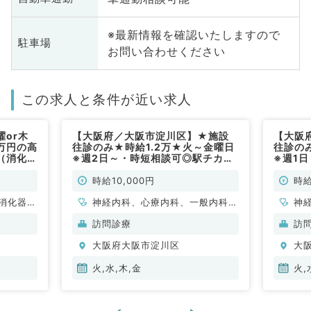
※最新情報を確認いたしますので
駐車場
お問い合わせください
この求人と条件が近い求人
or木
【大阪府／大阪市淀川区】★施設
【大阪
5万円の高
往診のみ★時給1.2万★火～金曜日
往診の
（消化器
※週2日～・時短相談可◎駅チカク
※週1
リニックでの訪問診療バイト（内科
リニッ
系／非常勤）
内科／
時給10,000円
時給
消化器外
神経内科、心療内科、一般内科、
神
循環器内科、呼吸器内科、消化器
循
訪問診療
訪
内科、内分泌・代謝内科、腎臓内
内
大阪府大阪市淀川区
大
科、老年内科、膠原病科
科
火,水,木,金
火,