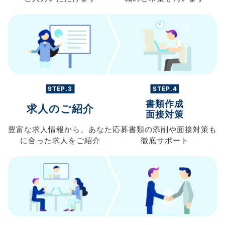
STEP.3
STEP.4
書類作成
求人のご紹介
面接対策
豊富な求人情報から、
あなた
応募書類の
添削や面接対策も
に合った求人を
ご紹介
徹底サポート