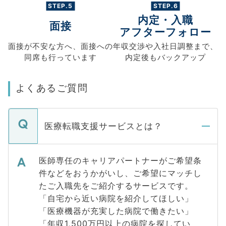
STEP.5
STEP.6
内定・入職
面接
アフターフォロー
面接が不安な方へ、
面接への
年収交渉や
入社日調整まで、
同席も
行っています
内定後もバックアップ
よくあるご質問
医療転職支援サービスとは？
医師専任のキャリアパートナーがご希望条
件などをおうかがいし、ご希望にマッチし
たご入職先をご紹介するサービスです。
「自宅から近い病院を紹介してほしい」
「医療機器が充実した病院で働きたい」
「年収1,500万円以上の病院を探してい