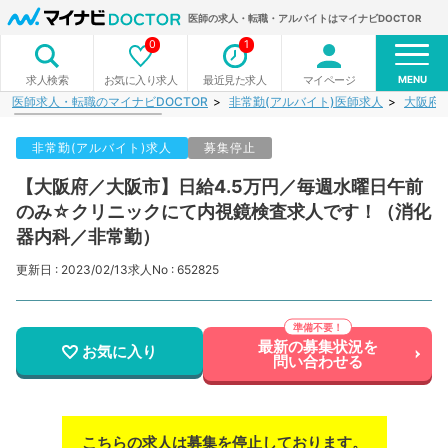
医師の求人・転職・アルバイトはマイナビDOCTOR
0
1
MENU
お気に入り求人
最近見た求人
マイページ
求人検索
医師求人・転職のマイナビDOCTOR
非常勤(アルバイト)医師求人
大阪府
非常勤(アルバイト)求人
募集停止
【大阪府／大阪市】日給4.5万円／毎週水曜日午前
のみ☆クリニックにて内視鏡検査求人です！（消化
器内科／非常勤）
更新日 : 2023/02/13
求人No : 652825
最新の募集状況を
お気に入り
問い合わせる
こちらの求人は募集を停止しております。