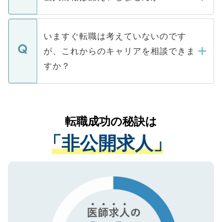
■応募殺到を避けるため 人気のある医療機
たとしても、ご本人が納得しない限り、内
関を公にしてしまうと、応募が殺到する場
定を承諾する必要はありません。内定先へ
個人情報が漏えいすることはありませんの
合があります。 選考を効率よく行うため
の辞退の連絡はキャリアパートナーが行い
で、ご安心ください。当サイトからの登録
いますぐ転職は考えていないのです
に、医療機関が求める条件に合った人材の
ますので、ご安心ください。
などで収集したご登録者様の個人情報は、
が、これからのキャリアを相談できま
みを人材紹介会社に依頼するケースが増え
ご本人のキャリアアップおよび転職活動の
ています。
すか？
支援を目的に使用いたします。お預かりし
ているすべての個人データはご本人の許可
お気軽にご相談ください。先生専任のキャ
なく、医療機関側に開示したり、第三者に
リアパートナーが将来のご希望などをおう
提供することは一切ありません。また弊社
かがいして、現在の医療機関の状況や紹介
転職成功の秘訣は
は、個人情報の取り扱いについての厳密な
経験をまじえながら、適切なアドバイスを
管理基準を満たした事業者のみに付与され
「非公開求人」
させていただきます。すぐにご転職をされ
る、プライバシーマークを取得済みです。
ない方には、長期的なサポートが可能です
ご登録いただいた個人情報は、SSL（デー
ので、まずはご登録ください。
タ暗号化）によって保護されていますの
で、機密保持に関してもご安心ください。