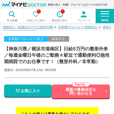
医師の求人・転職・アルバイトはマイナビDOCTOR
0
1
MENU
お気に入り求人
最近見た求人
マイページ
求人検索
医師求人・転職のマイナビDOCTOR
非常勤(アルバイト)医師求人
神奈川
非常勤(アルバイト)求人
募集停止
【神奈川県／横浜市港南区】日給5万円の整形外来
／毎週金曜日午後のご勤務☆駅近で通勤便利◎急性
期病院でのお仕事です！（整形外科／非常勤）
更新日 : 2024/06/07
求人No : 652085
最新の募集状況を
お気に入り
問い合わせる
こちらの求人は募集を停止しております。