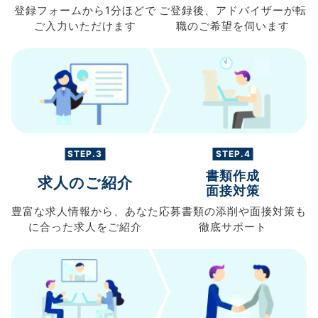
登録フォームから
1分ほどで
ご登録後、
アドバイザーが転
ご入力
いただけます
職の
ご希望を伺います
STEP.3
STEP.4
書類作成
求人のご紹介
面接対策
豊富な求人情報から、
あなた
応募書類の
添削や面接対策も
に合った求人を
ご紹介
徹底サポート