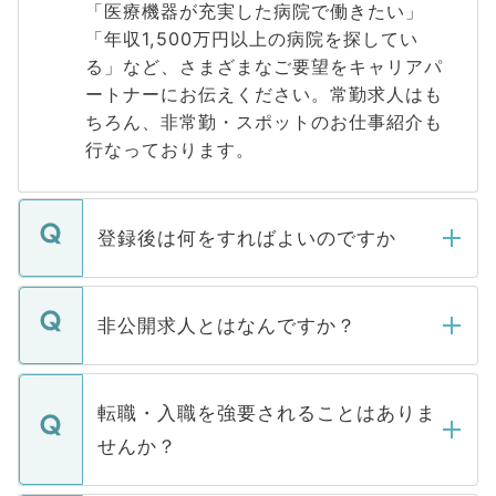
「医療機器が充実した病院で働きたい」
「年収1,500万円以上の病院を探してい
る」など、さまざまなご要望をキャリアパ
ートナーにお伝えください。常勤求人はも
ちろん、非常勤・スポットのお仕事紹介も
行なっております。
登録後は何をすればよいのですか
ご登録いただきましたら、弊社担当者がご
登録内容を確認し、その後メールもしくは
非公開求人とはなんですか？
お電話にて次のステップのご案内をいたし
ます。通常、5営業日以内にはご連絡をせて
マイナビDOCTORで取り扱っている求人の
いただきますので、しばらくお待ちくださ
うち約3割は、Webサイトからご覧いただ
転職・入職を強要されることはありま
い。
けない「非公開求人」です。非公開求人は
せんか？
下記の理由によって、一般には公開してい
ません。