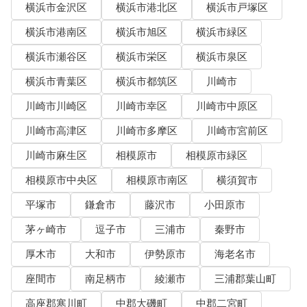
横浜市金沢区
横浜市港北区
横浜市戸塚区
横浜市港南区
横浜市旭区
横浜市緑区
横浜市瀬谷区
横浜市栄区
横浜市泉区
横浜市青葉区
横浜市都筑区
川崎市
川崎市川崎区
川崎市幸区
川崎市中原区
川崎市高津区
川崎市多摩区
川崎市宮前区
川崎市麻生区
相模原市
相模原市緑区
相模原市中央区
相模原市南区
横須賀市
平塚市
鎌倉市
藤沢市
小田原市
茅ヶ崎市
逗子市
三浦市
秦野市
厚木市
大和市
伊勢原市
海老名市
座間市
南足柄市
綾瀬市
三浦郡葉山町
高座郡寒川町
中郡大磯町
中郡二宮町