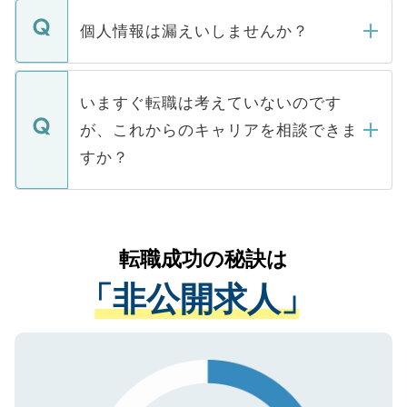
転職・入職を強要することは一切ありませ
ん。また、仮に応募先から内定をいただい
個人情報は漏えいしませんか？
■応募殺到を避けるため 人気のある医療機
たとしても、ご本人が納得しない限り、内
関を公にしてしまうと、応募が殺到する場
定を承諾する必要はありません。内定先へ
個人情報が漏えいすることはありませんの
合があります。 選考を効率よく行うため
の辞退の連絡はキャリアパートナーが行い
で、ご安心ください。当サイトからの登録
いますぐ転職は考えていないのです
に、医療機関が求める条件に合った人材の
ますので、ご安心ください。
などで収集したご登録者様の個人情報は、
が、これからのキャリアを相談できま
みを人材紹介会社に依頼するケースが増え
ご本人のキャリアアップおよび転職活動の
ています。
すか？
支援を目的に使用いたします。お預かりし
ているすべての個人データはご本人の許可
お気軽にご相談ください。先生専任のキャ
なく、医療機関側に開示したり、第三者に
リアパートナーが将来のご希望などをおう
提供することは一切ありません。また弊社
かがいして、現在の医療機関の状況や紹介
転職成功の秘訣は
は、個人情報の取り扱いについての厳密な
経験をまじえながら、適切なアドバイスを
管理基準を満たした事業者のみに付与され
「非公開求人」
させていただきます。すぐにご転職をされ
る、プライバシーマークを取得済みです。
ない方には、長期的なサポートが可能です
ご登録いただいた個人情報は、SSL（デー
ので、まずはご登録ください。
タ暗号化）によって保護されていますの
で、機密保持に関してもご安心ください。