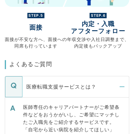
STEP.5
STEP.6
内定・入職
面接
アフターフォロー
面接が不安な方へ、
面接への
年収交渉や
入社日調整まで、
同席も
行っています
内定後もバックアップ
よくあるご質問
医療転職支援サービスとは？
医師専任のキャリアパートナーがご希望条
件などをおうかがいし、ご希望にマッチし
たご入職先をご紹介するサービスです。
「自宅から近い病院を紹介してほしい」