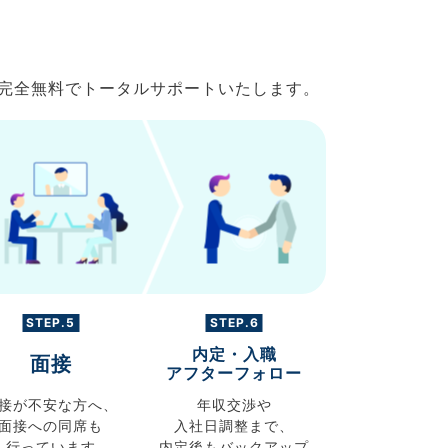
で完全無料でトータルサポートいたします。
STEP.5
STEP.6
内定・入職
面接
アフターフォロー
接が不安な方へ、
年収交渉や
面接への同席も
入社日調整まで、
行っています
内定後もバックアップ