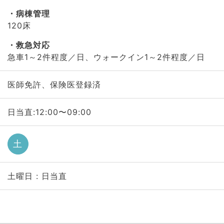
病棟管理
120床
救急対応
急車1～2件程度／日、ウォークイン1～2件程度／日
医師免許、保険医登録済
日当直:12:00〜09:00
土
土曜日 : 日当直