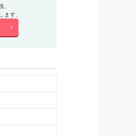
係、
します。