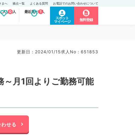
さまへ
拠点一覧
よくある質問
お電話でのお問い合わせについて
に入り求人
0
最近見た求人
1
スポット
無料登録
マイページ
更新日 : 2024/01/15
求人No : 651853
勤務～月1回よりご勤務可能
合わせる