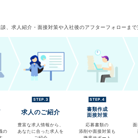
ご相談、求人紹介・面接対策や入社後のアフターフォローま
STEP.3
STEP.4
書類作成
グ
求人のご紹介
面接対策
豊富な求人情報から、
応募書類の
面
職の
あなたに合った求人を
添削や面接対策も
す
ご紹介
徹底サポート