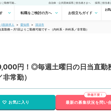
【愛知県／清須市】1回80,000円！◎毎週土曜日の日当直勤務～月1回よりご勤務可能です～（内科系・外科系／非常勤）非常勤(アルバイト)の求人｜医師の求人・転職・アルバイトは【マイナビDOCTOR】
自治体・公共団体採用ご担当者さまへ
採用ご担当者
お気
す
転職をご検討の方へ
お役立ちガイド
ト)医師求人
愛知県
清須市
日当直勤務～月1回よりご勤務可能です～（内科系・外科系／非常勤）
0,000円！◎毎週土曜日の日当直
／非常勤）
お気に入り
最新の募集状況を問い