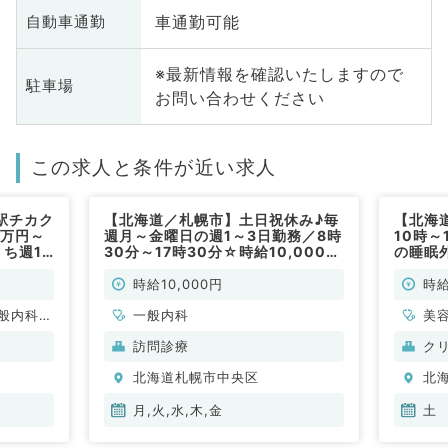
車通勤可能
自動車通勤
※最新情報を確認いたしますので
駐車場
お問い合わせください
この求人と条件が近い求人
駅チカク
【北海道／札幌市】土日祝休み♪毎
【北海
3万円～
週月～金曜日の週1～3日勤務／8時
10時～
ち週1
30分～17時30分☆時給10,000円
の睡眠
療・外
／訪問診療のお仕事です（一般内科
勤）
時短勤務
／非常勤）
時給10,000円
時給
療科／非
般内科、
一般内科
美
、消化器
般
訪問診療
ク
、腎臓内
北海道札幌市中央区
北
科、膠原
月,火,水,木,金
土