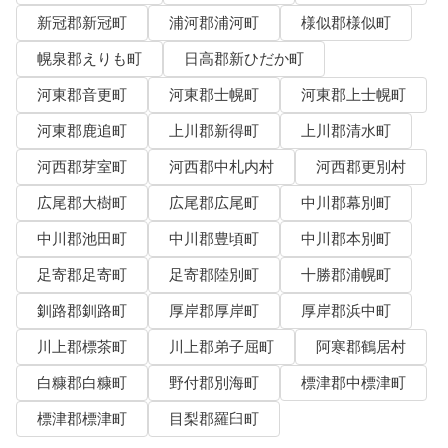
新冠郡新冠町
浦河郡浦河町
様似郡様似町
幌泉郡えりも町
日高郡新ひだか町
河東郡音更町
河東郡士幌町
河東郡上士幌町
河東郡鹿追町
上川郡新得町
上川郡清水町
河西郡芽室町
河西郡中札内村
河西郡更別村
広尾郡大樹町
広尾郡広尾町
中川郡幕別町
中川郡池田町
中川郡豊頃町
中川郡本別町
足寄郡足寄町
足寄郡陸別町
十勝郡浦幌町
釧路郡釧路町
厚岸郡厚岸町
厚岸郡浜中町
川上郡標茶町
川上郡弟子屈町
阿寒郡鶴居村
白糠郡白糠町
野付郡別海町
標津郡中標津町
標津郡標津町
目梨郡羅臼町