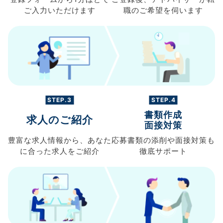
ご入力
いただけます
職の
ご希望を伺います
STEP.3
STEP.4
書類作成
求人のご紹介
面接対策
豊富な求人情報から、
あなた
応募書類の
添削や面接対策も
に合った求人を
ご紹介
徹底サポート