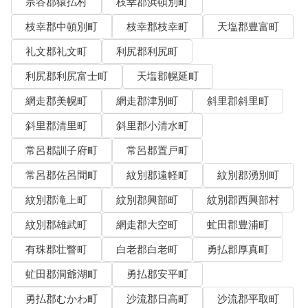
宗谷郡猿払村
枝幸郡浜頓別町
枝幸郡中頓別町
枝幸郡枝幸町
天塩郡豊富町
礼文郡礼文町
利尻郡利尻町
利尻郡利尻富士町
天塩郡幌延町
網走郡美幌町
網走郡津別町
斜里郡斜里町
斜里郡清里町
斜里郡小清水町
常呂郡訓子府町
常呂郡置戸町
常呂郡佐呂間町
紋別郡遠軽町
紋別郡湧別町
紋別郡滝上町
紋別郡興部町
紋別郡西興部村
紋別郡雄武町
網走郡大空町
虻田郡豊浦町
有珠郡壮瞥町
白老郡白老町
勇払郡厚真町
虻田郡洞爺湖町
勇払郡安平町
勇払郡むかわ町
沙流郡日高町
沙流郡平取町