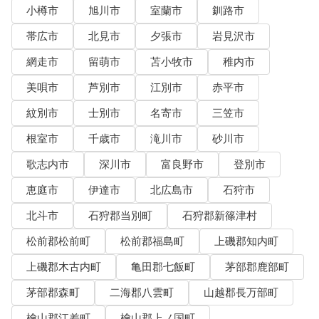
小樽市
旭川市
室蘭市
釧路市
帯広市
北見市
夕張市
岩見沢市
網走市
留萌市
苫小牧市
稚内市
美唄市
芦別市
江別市
赤平市
紋別市
士別市
名寄市
三笠市
根室市
千歳市
滝川市
砂川市
歌志内市
深川市
富良野市
登別市
恵庭市
伊達市
北広島市
石狩市
北斗市
石狩郡当別町
石狩郡新篠津村
松前郡松前町
松前郡福島町
上磯郡知内町
上磯郡木古内町
亀田郡七飯町
茅部郡鹿部町
茅部郡森町
二海郡八雲町
山越郡長万部町
檜山郡江差町
檜山郡上ノ国町