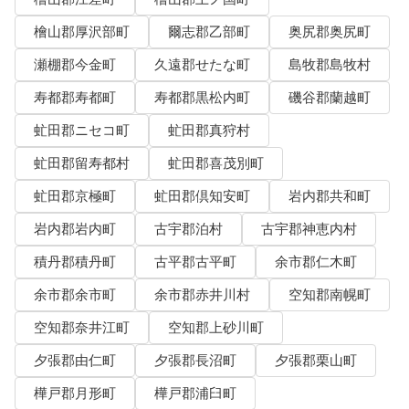
檜山郡厚沢部町
爾志郡乙部町
奥尻郡奥尻町
瀬棚郡今金町
久遠郡せたな町
島牧郡島牧村
寿都郡寿都町
寿都郡黒松内町
磯谷郡蘭越町
虻田郡ニセコ町
虻田郡真狩村
虻田郡留寿都村
虻田郡喜茂別町
虻田郡京極町
虻田郡倶知安町
岩内郡共和町
岩内郡岩内町
古宇郡泊村
古宇郡神恵内村
積丹郡積丹町
古平郡古平町
余市郡仁木町
余市郡余市町
余市郡赤井川村
空知郡南幌町
空知郡奈井江町
空知郡上砂川町
夕張郡由仁町
夕張郡長沼町
夕張郡栗山町
樺戸郡月形町
樺戸郡浦臼町