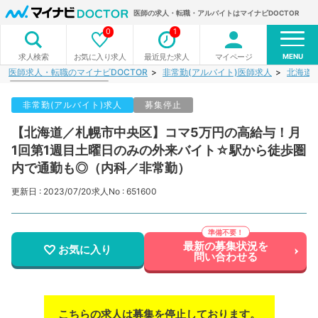
医師の求人・転職・アルバイトはマイナビDOCTOR
0
1
MENU
お気に入り求人
最近見た求人
マイページ
求人検索
医師求人・転職のマイナビDOCTOR
非常勤(アルバイト)医師求人
北海道
非常勤(アルバイト)求人
募集停止
【北海道／札幌市中央区】コマ5万円の高給与！月
1回第1週目土曜日のみの外来バイト☆駅から徒歩圏
内で通勤も◎（内科／非常勤）
更新日 : 2023/07/20
求人No : 651600
最新の募集状況を
お気に入り
問い合わせる
こちらの求人は募集を停止しております。