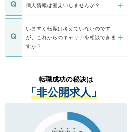
ん。また、仮に応募先から内定をいただい
個人情報は漏えいしませんか？
■応募殺到を避けるため 人気のある医療機
たとしても、ご本人が納得しない限り、内
関を公にしてしまうと、応募が殺到する場
定を承諾する必要はありません。内定先へ
個人情報が漏えいすることはありませんの
合があります。 選考を効率よく行うため
の辞退の連絡はキャリアパートナーが行い
で、ご安心ください。当サイトからの登録
いますぐ転職は考えていないのです
に、医療機関が求める条件に合った人材の
ますので、ご安心ください。
などで収集したご登録者様の個人情報は、
が、これからのキャリアを相談できま
みを人材紹介会社に依頼するケースが増え
ご本人のキャリアアップおよび転職活動の
ています。
すか？
支援を目的に使用いたします。お預かりし
ているすべての個人データはご本人の許可
お気軽にご相談ください。先生専任のキャ
なく、医療機関側に開示したり、第三者に
リアパートナーが将来のご希望などをおう
提供することは一切ありません。また弊社
かがいして、現在の医療機関の状況や紹介
転職成功の秘訣は
は、個人情報の取り扱いについての厳密な
経験をまじえながら、適切なアドバイスを
管理基準を満たした事業者のみに付与され
「非公開求人」
させていただきます。すぐにご転職をされ
る、プライバシーマークを取得済みです。
ない方には、長期的なサポートが可能です
ご登録いただいた個人情報は、SSL（デー
ので、まずはご登録ください。
タ暗号化）によって保護されていますの
で、機密保持に関してもご安心ください。