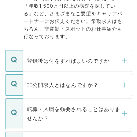
「年収1,500万円以上の病院を探してい
る」など、さまざまなご要望をキャリアパ
ートナーにお伝えください。常勤求人はも
ちろん、非常勤・スポットのお仕事紹介も
行なっております。
登録後は何をすればよいのですか
ご登録いただきましたら、弊社担当者がご
登録内容を確認し、その後メールもしくは
非公開求人とはなんですか？
お電話にて次のステップのご案内をいたし
ます。通常、5営業日以内にはご連絡をせて
マイナビDOCTORで取り扱っている求人の
いただきますので、しばらくお待ちくださ
うち約3割は、Webサイトからご覧いただ
転職・入職を強要されることはありま
い。
けない「非公開求人」です。非公開求人は
せんか？
下記の理由によって、一般には公開してい
ません。
転職・入職を強要することは一切ありませ