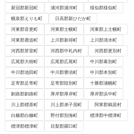
新冠郡新冠町
浦河郡浦河町
様似郡様似町
幌泉郡えりも町
日高郡新ひだか町
河東郡音更町
河東郡士幌町
河東郡上士幌町
河東郡鹿追町
上川郡新得町
上川郡清水町
河西郡芽室町
河西郡中札内村
河西郡更別村
広尾郡大樹町
広尾郡広尾町
中川郡幕別町
中川郡池田町
中川郡豊頃町
中川郡本別町
足寄郡足寄町
足寄郡陸別町
十勝郡浦幌町
釧路郡釧路町
厚岸郡厚岸町
厚岸郡浜中町
川上郡標茶町
川上郡弟子屈町
阿寒郡鶴居村
白糠郡白糠町
野付郡別海町
標津郡中標津町
標津郡標津町
目梨郡羅臼町