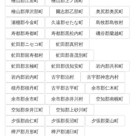
檜山郡江差町
檜山郡上ノ国町
檜山郡厚沢部町
爾志郡乙部町
奥尻郡奥尻町
瀬棚郡今金町
久遠郡せたな町
島牧郡島牧村
寿都郡寿都町
寿都郡黒松内町
磯谷郡蘭越町
虻田郡ニセコ町
虻田郡真狩村
虻田郡留寿都村
虻田郡喜茂別町
虻田郡京極町
虻田郡倶知安町
岩内郡共和町
岩内郡岩内町
古宇郡泊村
古宇郡神恵内村
積丹郡積丹町
古平郡古平町
余市郡仁木町
余市郡余市町
余市郡赤井川村
空知郡南幌町
空知郡奈井江町
空知郡上砂川町
夕張郡由仁町
夕張郡長沼町
夕張郡栗山町
樺戸郡月形町
樺戸郡浦臼町