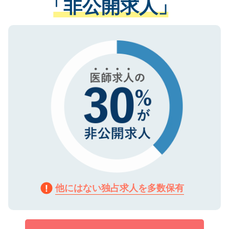
「非公開求人」
させていただきます。すぐにご転職をされ
る、プライバシーマークを取得済みです。
ない方には、長期的なサポートが可能です
ご登録いただいた個人情報は、SSL（デー
ので、まずはご登録ください。
タ暗号化）によって保護されていますの
で、機密保持に関してもご安心ください。
他にはない独占求人を多数保有