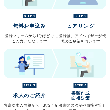
STEP.1
STEP.2
無料お申込み
ヒアリング
登録フォームから
1分ほどで
ご登録後、
アドバイザーが転
ご入力
いただけます
職の
ご希望を伺います
STEP.3
STEP.4
書類作成
求人のご紹介
面接対策
豊富な求人情報から、
あなた
応募書類の
添削や面接対策も