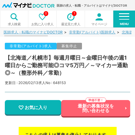
医師の求人・転職・アルバイトはマイナビDOCTOR
0
1
MENU
お気に入り求人
最近見た求人
マイページ
求人検索
医師求人・転職のマイナビDOCTOR
非常勤(アルバイト)医師求人
北海道
非常勤(アルバイト)求人
募集停止
【北海道／札幌市】毎週月曜日～金曜日午後の週1
曜日からご勤務可能◎コマ5万円／～マイカー通勤
◎～（整形外科／常勤）
更新日 : 2026/02/13
求人No : 648153
最新の募集状況を
お気に入り
問い合わせる
こちらの求人は募集を停止しております。