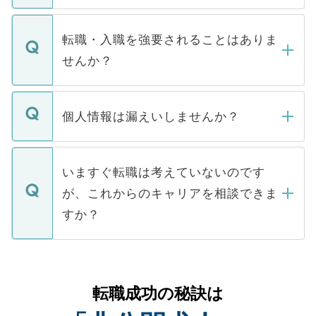
ます。通常、5営業日以内にはご連絡をせて
マイナビDOCTORで取り扱っている求人の
いただきますので、しばらくお待ちくださ
うち約3割は、Webサイトからご覧いただ
転職・入職を強要されることはありま
い。
けない「非公開求人」です。非公開求人は
せんか？
下記の理由によって、一般には公開してい
ません。
転職・入職を強要することは一切ありませ
ん。また、仮に応募先から内定をいただい
個人情報は漏えいしませんか？
■応募殺到を避けるため 人気のある医療機
たとしても、ご本人が納得しない限り、内
関を公にしてしまうと、応募が殺到する場
定を承諾する必要はありません。内定先へ
個人情報が漏えいすることはありませんの
合があります。 選考を効率よく行うため
の辞退の連絡はキャリアパートナーが行い
で、ご安心ください。当サイトからの登録
いますぐ転職は考えていないのです
に、医療機関が求める条件に合った人材の
ますので、ご安心ください。
などで収集したご登録者様の個人情報は、
が、これからのキャリアを相談できま
みを人材紹介会社に依頼するケースが増え
ご本人のキャリアアップおよび転職活動の
ています。
すか？
支援を目的に使用いたします。お預かりし
ているすべての個人データはご本人の許可
お気軽にご相談ください。先生専任のキャ
なく、医療機関側に開示したり、第三者に
リアパートナーが将来のご希望などをおう
提供することは一切ありません。また弊社
かがいして、現在の医療機関の状況や紹介
転職成功の秘訣は
は、個人情報の取り扱いについての厳密な
経験をまじえながら、適切なアドバイスを
管理基準を満たした事業者のみに付与され