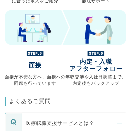
に合った求人を
ご紹介
徹底サポート
STEP.5
STEP.6
内定・入職
面接
アフターフォロー
面接が不安な方へ、
面接への
年収交渉や
入社日調整まで、
同席も
行っています
内定後もバックアップ
よくあるご質問
医療転職支援サービスとは？