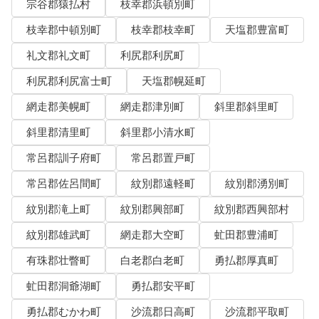
宗谷郡猿払村
枝幸郡浜頓別町
枝幸郡中頓別町
枝幸郡枝幸町
天塩郡豊富町
礼文郡礼文町
利尻郡利尻町
利尻郡利尻富士町
天塩郡幌延町
網走郡美幌町
網走郡津別町
斜里郡斜里町
斜里郡清里町
斜里郡小清水町
常呂郡訓子府町
常呂郡置戸町
常呂郡佐呂間町
紋別郡遠軽町
紋別郡湧別町
紋別郡滝上町
紋別郡興部町
紋別郡西興部村
紋別郡雄武町
網走郡大空町
虻田郡豊浦町
有珠郡壮瞥町
白老郡白老町
勇払郡厚真町
虻田郡洞爺湖町
勇払郡安平町
勇払郡むかわ町
沙流郡日高町
沙流郡平取町