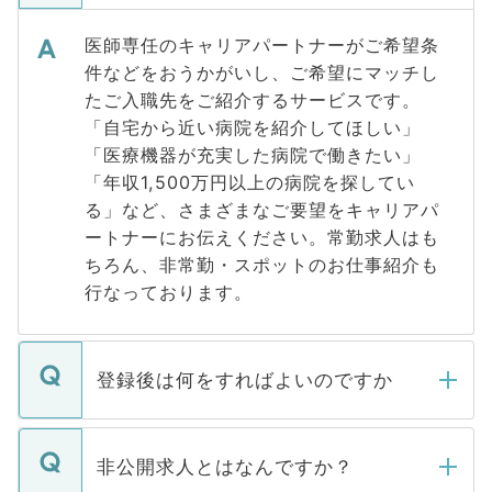
医師専任のキャリアパートナーがご希望条
件などをおうかがいし、ご希望にマッチし
たご入職先をご紹介するサービスです。
「自宅から近い病院を紹介してほしい」
「医療機器が充実した病院で働きたい」
「年収1,500万円以上の病院を探してい
る」など、さまざまなご要望をキャリアパ
ートナーにお伝えください。常勤求人はも
ちろん、非常勤・スポットのお仕事紹介も
行なっております。
登録後は何をすればよいのですか
ご登録いただきましたら、弊社担当者がご
登録内容を確認し、その後メールもしくは
非公開求人とはなんですか？
お電話にて次のステップのご案内をいたし