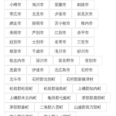
小樽市
旭川市
室蘭市
釧路市
帯広市
北見市
夕張市
岩見沢市
網走市
留萌市
苫小牧市
稚内市
美唄市
芦別市
江別市
赤平市
紋別市
士別市
名寄市
三笠市
根室市
千歳市
滝川市
砂川市
歌志内市
深川市
富良野市
登別市
恵庭市
伊達市
北広島市
石狩市
北斗市
石狩郡当別町
石狩郡新篠津村
松前郡松前町
松前郡福島町
上磯郡知内町
上磯郡木古内町
亀田郡七飯町
茅部郡鹿部町
茅部郡森町
二海郡八雲町
山越郡長万部町