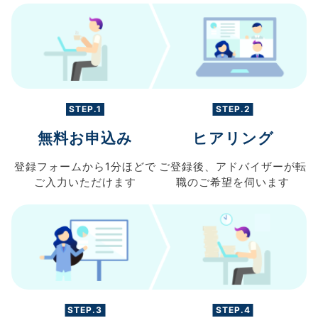
STEP.1
STEP.2
無料お申込み
ヒアリング
登録フォームから
1分ほどで
ご登録後、
アドバイザーが転
ご入力
いただけます
職の
ご希望を伺います
STEP.3
STEP.4