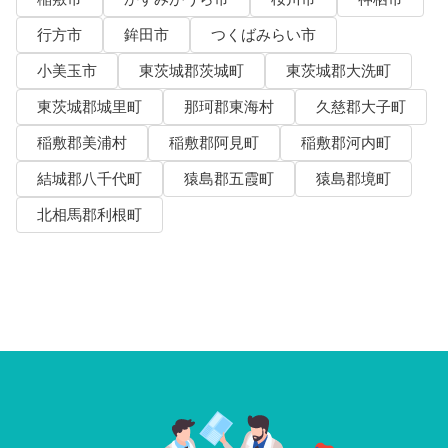
行方市
鉾田市
つくばみらい市
小美玉市
東茨城郡茨城町
東茨城郡大洗町
東茨城郡城里町
那珂郡東海村
久慈郡大子町
稲敷郡美浦村
稲敷郡阿見町
稲敷郡河内町
結城郡八千代町
猿島郡五霞町
猿島郡境町
北相馬郡利根町