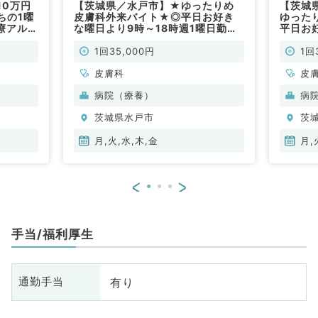
10万円
【茨城県／水戸市】★ゆったりめ
【茨城
ちの1曜
皮膚科外来バイト★◎平日お好き
ゆった
療アルバ
な曜日より9時～18時週1曜日勤務
平日お
常勤）
◎1回3.5万円 隔週勤務可！（皮
◎1回3
膚科／非常勤）
膚科／
1回35,000円
1回
皮膚科
皮
病院（療養）
病
茨城県水戸市
茨
月,火,水,木,金
月,
<
>
手当/福利厚生
有り
通勤手当