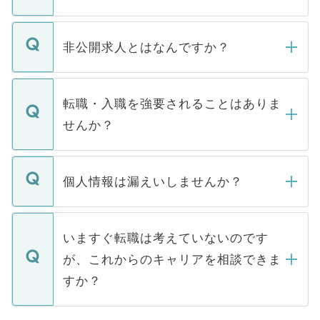
ご登録いただきましたら、弊社担当者がご
登録内容を確認し、その後メールもしくは
非公開求人とはなんですか？
お電話にて次のステップのご案内をいたし
ます。通常、5営業日以内にはご連絡をせて
マイナビDOCTORで取り扱っている求人の
いただきますので、しばらくお待ちくださ
うち約3割は、Webサイトからご覧いただ
転職・入職を強要されることはありま
い。
けない「非公開求人」です。非公開求人は
せんか？
下記の理由によって、一般には公開してい
ません。
転職・入職を強要することは一切ありませ
ん。また、仮に応募先から内定をいただい
個人情報は漏えいしませんか？
■応募殺到を避けるため 人気のある医療機
たとしても、ご本人が納得しない限り、内
関を公にしてしまうと、応募が殺到する場
定を承諾する必要はありません。内定先へ
個人情報が漏えいすることはありませんの
合があります。 選考を効率よく行うため
の辞退の連絡はキャリアパートナーが行い
で、ご安心ください。当サイトからの登録
いますぐ転職は考えていないのです
に、医療機関が求める条件に合った人材の
ますので、ご安心ください。
などで収集したご登録者様の個人情報は、
が、これからのキャリアを相談できま
みを人材紹介会社に依頼するケースが増え
ご本人のキャリアアップおよび転職活動の
ています。
すか？
支援を目的に使用いたします。お預かりし
ているすべての個人データはご本人の許可
お気軽にご相談ください。先生専任のキャ