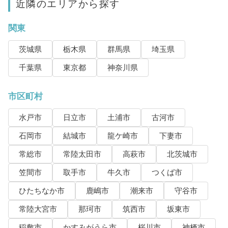
近隣のエリアから探す
関東
茨城県
栃木県
群馬県
埼玉県
千葉県
東京都
神奈川県
市区町村
水戸市
日立市
土浦市
古河市
石岡市
結城市
龍ケ崎市
下妻市
常総市
常陸太田市
高萩市
北茨城市
笠間市
取手市
牛久市
つくば市
ひたちなか市
鹿嶋市
潮来市
守谷市
常陸大宮市
那珂市
筑西市
坂東市
稲敷市
かすみがうら市
桜川市
神栖市