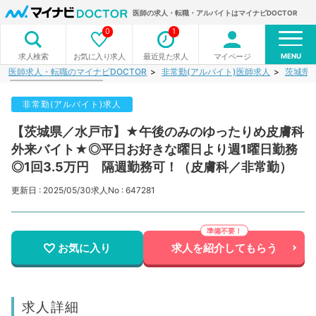
医師の求人・転職・アルバイトはマイナビDOCTOR
0
1
MENU
お気に入り求人
最近見た求人
マイページ
求人検索
医師求人・転職のマイナビDOCTOR
非常勤(アルバイト)医師求人
茨城県
非常勤(アルバイト)求人
【茨城県／水戸市】★午後のみのゆったりめ皮膚科
外来バイト★◎平日お好きな曜日より週1曜日勤務
◎1回3.5万円 隔週勤務可！（皮膚科／非常勤）
更新日 : 2025/05/30
求人No : 647281
お気に入り
求人を紹介してもらう
求人詳細