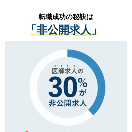
なく、医療機関側に開示したり、第三者に
リアパートナーが将来のご希望などをおう
提供することは一切ありません。また弊社
かがいして、現在の医療機関の状況や紹介
転職成功の秘訣は
は、個人情報の取り扱いについての厳密な
経験をまじえながら、適切なアドバイスを
管理基準を満たした事業者のみに付与され
「非公開求人」
させていただきます。すぐにご転職をされ
る、プライバシーマークを取得済みです。
ない方には、長期的なサポートが可能です
ご登録いただいた個人情報は、SSL（デー
ので、まずはご登録ください。
タ暗号化）によって保護されていますの
で、機密保持に関してもご安心ください。