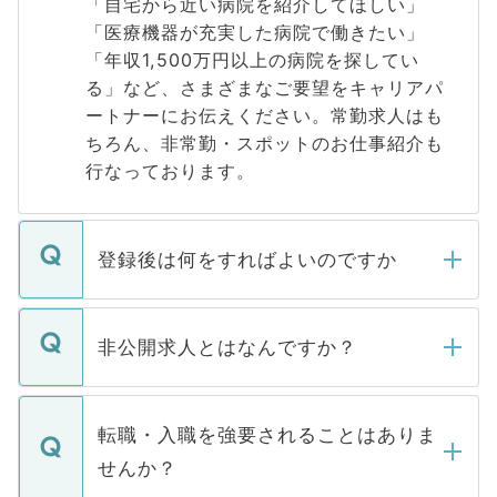
「自宅から近い病院を紹介してほしい」
「医療機器が充実した病院で働きたい」
「年収1,500万円以上の病院を探してい
る」など、さまざまなご要望をキャリアパ
ートナーにお伝えください。常勤求人はも
ちろん、非常勤・スポットのお仕事紹介も
行なっております。
登録後は何をすればよいのですか
ご登録いただきましたら、弊社担当者がご
登録内容を確認し、その後メールもしくは
非公開求人とはなんですか？
お電話にて次のステップのご案内をいたし
ます。通常、5営業日以内にはご連絡をせて
マイナビDOCTORで取り扱っている求人の
いただきますので、しばらくお待ちくださ
うち約3割は、Webサイトからご覧いただ
転職・入職を強要されることはありま
い。
けない「非公開求人」です。非公開求人は
せんか？
下記の理由によって、一般には公開してい