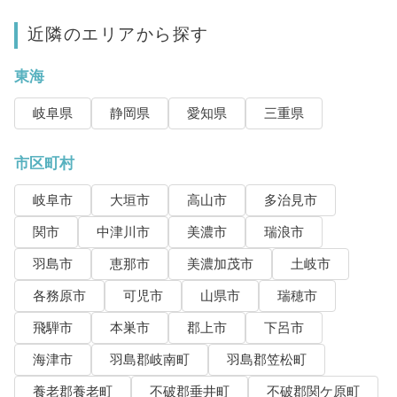
近隣のエリアから探す
東海
岐阜県
静岡県
愛知県
三重県
市区町村
岐阜市
大垣市
高山市
多治見市
関市
中津川市
美濃市
瑞浪市
羽島市
恵那市
美濃加茂市
土岐市
各務原市
可児市
山県市
瑞穂市
飛騨市
本巣市
郡上市
下呂市
海津市
羽島郡岐南町
羽島郡笠松町
養老郡養老町
不破郡垂井町
不破郡関ケ原町