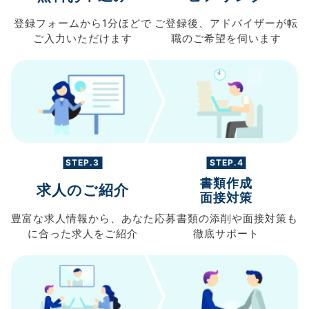
登録フォームから
1分ほどで
ご登録後、
アドバイザーが転
ご入力
いただけます
職の
ご希望を伺います
STEP.3
STEP.4
書類作成
求人のご紹介
面接対策
豊富な求人情報から、
あなた
応募書類の
添削や面接対策も
に合った求人を
ご紹介
徹底サポート