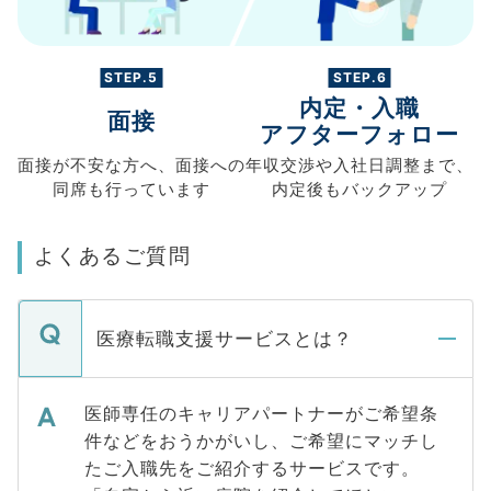
STEP.5
STEP.6
内定・入職
面接
アフターフォロー
面接が不安な方へ、
面接への
年収交渉や
入社日調整まで、
同席も
行っています
内定後もバックアップ
よくあるご質問
医療転職支援サービスとは？
医師専任のキャリアパートナーがご希望条
件などをおうかがいし、ご希望にマッチし
たご入職先をご紹介するサービスです。