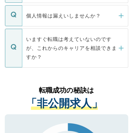
ません。
転職・入職を強要することは一切ありませ
ん。また、仮に応募先から内定をいただい
個人情報は漏えいしませんか？
■応募殺到を避けるため 人気のある医療機
たとしても、ご本人が納得しない限り、内
関を公にしてしまうと、応募が殺到する場
定を承諾する必要はありません。内定先へ
個人情報が漏えいすることはありませんの
合があります。 選考を効率よく行うため
の辞退の連絡はキャリアパートナーが行い
で、ご安心ください。当サイトからの登録
いますぐ転職は考えていないのです
に、医療機関が求める条件に合った人材の
ますので、ご安心ください。
などで収集したご登録者様の個人情報は、
が、これからのキャリアを相談できま
みを人材紹介会社に依頼するケースが増え
ご本人のキャリアアップおよび転職活動の
ています。
すか？
支援を目的に使用いたします。お預かりし
ているすべての個人データはご本人の許可
お気軽にご相談ください。先生専任のキャ
なく、医療機関側に開示したり、第三者に
リアパートナーが将来のご希望などをおう
提供することは一切ありません。また弊社
かがいして、現在の医療機関の状況や紹介
転職成功の秘訣は
は、個人情報の取り扱いについての厳密な
経験をまじえながら、適切なアドバイスを
管理基準を満たした事業者のみに付与され
「非公開求人」
させていただきます。すぐにご転職をされ
る、プライバシーマークを取得済みです。
ない方には、長期的なサポートが可能です
ご登録いただいた個人情報は、SSL（デー
ので、まずはご登録ください。
タ暗号化）によって保護されていますの
で、機密保持に関してもご安心ください。