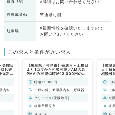
※詳細はお問い合わせください
最寄り駅
車通勤可能
自動車通勤
※最新情報を確認いたしますので
駐車場
お問い合わせください
この求人と条件が近い求人
・金曜日
【岐阜県／可児市】毎週月～土曜日
【岐阜
！◎お好
より1コマから相談可能／AMのみ
人！日
小児科／
PMのみ可能◎時給12,000円の高
相談可
時給案件◎内科外来の業務（内科系
／非常勤）
時給12,000円
日給
器内科、
一般内科、循環器内科、呼吸器内
一
、内分
科、消化器内科、内分泌・代謝内
クリニック(保険診療)
介
科
岐阜県可児市
岐
月,火,金
月,