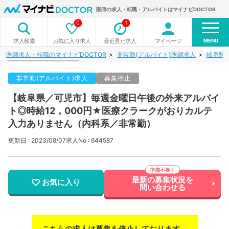
医師の求人・転職・アルバイトはマイナビDOCTOR
0
1
MENU
お気に入り求人
最近見た求人
マイページ
求人検索
医師求人・転職のマイナビDOCTOR
非常勤(アルバイト)医師求人
岐阜県
非常勤(アルバイト)求人
募集停止
【岐阜県／可児市】毎週金曜日午後の外来アルバイ
ト◎時給12，000円★医療クラークがおりカルテ
入力ありません（内科系／非常勤）
更新日 : 2023/08/07
求人No : 644587
最新の募集状況を
お気に入り
問い合わせる
こちらの求人は募集を停止しております。