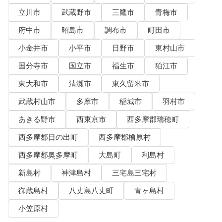
立川市
武蔵野市
三鷹市
青梅市
府中市
昭島市
調布市
町田市
小金井市
小平市
日野市
東村山市
国分寺市
国立市
福生市
狛江市
東大和市
清瀬市
東久留米市
武蔵村山市
多摩市
稲城市
羽村市
あきる野市
西東京市
西多摩郡瑞穂町
西多摩郡日の出町
西多摩郡檜原村
西多摩郡奥多摩町
大島町
利島村
新島村
神津島村
三宅島三宅村
御蔵島村
八丈島八丈町
青ヶ島村
小笠原村