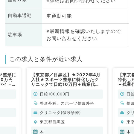
※詳細はお問い合わせください
最寄り駅
車通勤可能
自動車通勤
※最新情報を確認いたしますので
駐車場
お問い合わせください
この求人と条件が近い求人
ツ整形に
【東京都／目黒区】★2022年4月
【東京
10万円
入社★スポーツ整形に特化したク
特化し
バイト◎
リニックで日給10万円＋残業代支
＋残業
のお仕
給ありの好条件バイト◎人気エリア
人気エ
募集（整
で整形外科外来のお仕事・毎週木曜
事・１
日給100,000円
日給
日の募集（整形外科／非常勤）
形外科
整形外科、スポーツ整形外科
整
クリニック(保険診療)
ク
東京都目黒区
東
木
木