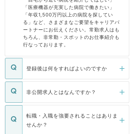
「医療機器が充実した病院で働きたい」
「年収1,500万円以上の病院を探してい
る」など、さまざまなご要望をキャリアパ
ートナーにお伝えください。常勤求人はも
ちろん、非常勤・スポットのお仕事紹介も
行なっております。
登録後は何をすればよいのですか
ご登録いただきましたら、弊社担当者がご
登録内容を確認し、その後メールもしくは
非公開求人とはなんですか？
お電話にて次のステップのご案内をいたし
ます。通常、5営業日以内にはご連絡をせて
マイナビDOCTORで取り扱っている求人の
いただきますので、しばらくお待ちくださ
うち約3割は、Webサイトからご覧いただ
転職・入職を強要されることはありま
い。
けない「非公開求人」です。非公開求人は
せんか？
下記の理由によって、一般には公開してい