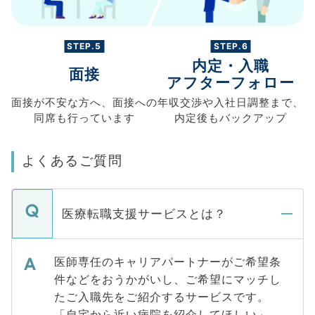
STEP.5
STEP.6
内定・入職
面接
アフターフォロー
面接が不安な方へ、
面接への
年収交渉や
入社日調整まで、
同席も
行っています
内定後もバックアップ
よくあるご質問
医療転職支援サービスとは？
医師専任のキャリアパートナーがご希望条
件などをおうかがいし、ご希望にマッチし
たご入職先をご紹介するサービスです。
「自宅から近い病院を紹介してほしい」