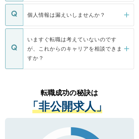
ません。
転職・入職を強要することは一切ありませ
ん。また、仮に応募先から内定をいただい
個人情報は漏えいしませんか？
■応募殺到を避けるため 人気のある医療機
たとしても、ご本人が納得しない限り、内
関を公にしてしまうと、応募が殺到する場
定を承諾する必要はありません。内定先へ
個人情報が漏えいすることはありませんの
合があります。 選考を効率よく行うため
の辞退の連絡はキャリアパートナーが行い
で、ご安心ください。当サイトからの登録
いますぐ転職は考えていないのです
に、医療機関が求める条件に合った人材の
ますので、ご安心ください。
などで収集したご登録者様の個人情報は、
が、これからのキャリアを相談できま
みを人材紹介会社に依頼するケースが増え
ご本人のキャリアアップおよび転職活動の
ています。
すか？
支援を目的に使用いたします。お預かりし
ているすべての個人データはご本人の許可
お気軽にご相談ください。先生専任のキャ
なく、医療機関側に開示したり、第三者に
リアパートナーが将来のご希望などをおう
提供することは一切ありません。また弊社
かがいして、現在の医療機関の状況や紹介
転職成功の秘訣は
は、個人情報の取り扱いについての厳密な
経験をまじえながら、適切なアドバイスを
管理基準を満たした事業者のみに付与され
「非公開求人」
させていただきます。すぐにご転職をされ
る、プライバシーマークを取得済みです。
ない方には、長期的なサポートが可能です
ご登録いただいた個人情報は、SSL（デー
ので、まずはご登録ください。
タ暗号化）によって保護されていますの
で、機密保持に関してもご安心ください。