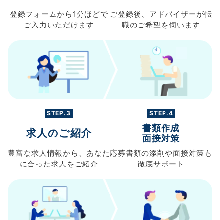
登録フォームから
1分ほどで
ご登録後、
アドバイザーが転
ご入力
いただけます
職の
ご希望を伺います
STEP.3
STEP.4
書類作成
求人のご紹介
面接対策
豊富な求人情報から、
あなた
応募書類の
添削や面接対策も
に合った求人を
ご紹介
徹底サポート