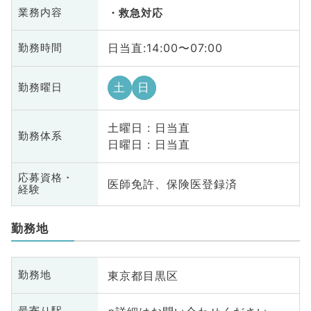
業務内容
救急対応
日当直:14:00〜07:00
勤務時間
土
日
勤務曜日
土曜日 : 日当直
勤務体系
日曜日 : 日当直
応募資格・
医師免許、保険医登録済
経験
勤務地
東京都目黒区
勤務地