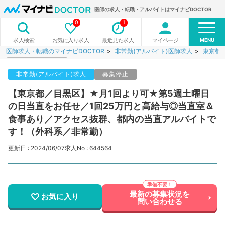
医師の求人・転職・アルバイトはマイナビDOCTOR
0
1
MENU
お気に入り求人
最近見た求人
マイページ
求人検索
医師求人・転職のマイナビDOCTOR
非常勤(アルバイト)医師求人
東京都
非常勤(アルバイト)求人
募集停止
【東京都／目黒区】★月1回より可★第5週土曜日
の日当直をお任せ／1回25万円と高給与◎当直室＆
食事あり／アクセス抜群、都内の当直アルバイトで
す！（外科系／非常勤）
更新日 : 2024/06/07
求人No : 644564
最新の募集状況を
お気に入り
問い合わせる