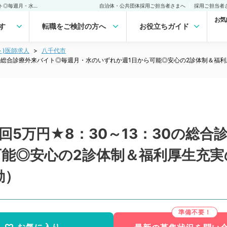
【千葉県／八千代市】★1回5万円★8：30～13：30の総合診療外来バイト◎毎週月・水のいずれか週1日から可能◎安心の2診体制＆福利厚生充実の新しいクリニックです（内科系・救急科／非常勤）非常勤(アルバイト)の求人｜医師の求人・転職・アルバイトは【マイナビDOCTOR】
自治体・公共団体採用ご担当者さまへ
採用ご担当者
お気
す
転職をご検討の方へ
お役立ちガイド
ト)医師求人
八千代市
30の総合診療外来バイト◎毎週月・水のいずれか週1日から可能◎安心の2診体制＆
回5万円★8：30～13：30の総
可能◎安心の2診体制＆福利厚生充
勤）