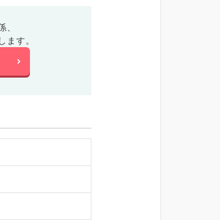
係、
します。