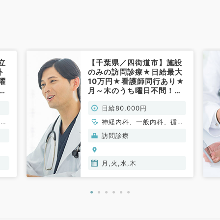
立
【千葉県／四街道市】施設
外
のみの訪問診療★日給最大
曜
10万円★看護師同行あり★
万
月～木のうち曜日不問！
れ
◎9～17時のご勤務◎（内
日給80,000円
科
科系／非常勤）
、一
神経内科、一般内科、循環
器内科、呼吸器内科、消化
訪問診療
器内科、内分泌・代謝内
科、腎臓内科、老年内科、
血液内科、膠原病科
月,火,水,木