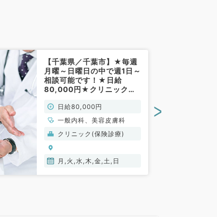
【千葉県／千葉市】★毎週
月曜～日曜日の中で週1日～
相談可能です！★日給
80,000円★クリニックで
外来のお仕事です！(一般内
>
日給80,000円
科、美容皮膚科／非常勤)
一般内科、美容皮膚科
クリニック(保険診療)
月,火,水,木,金,土,日