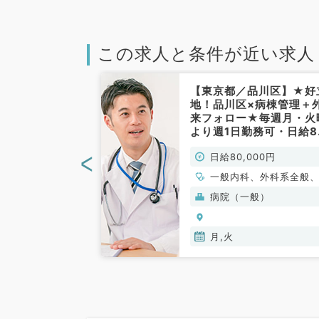
この求人と条件が近い求人
鎌ヶ谷市】隔週
【東京都／品川区】★好
能★毎週土曜日
地！品川区×病棟管理＋
バイト！駅から
来フォロー★毎週月・火
診療所です（一
より週1日勤務可・日給8
常勤）
で終日勤務！療養が見れ
<
00円
日給80,000円
ば科目不問（内科系・外
系／非常勤）
一般内科、外科系全般
般外科
(保険診療)
病院（一般）
月,火