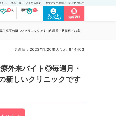
さまへ
拠点一覧
よくある質問
お電話でのお問い合わせについて
に入り求人
0
最近見た求人
1
スポット
無料登録
マイページ
福利厚生充実の新しいクリニックです（内科系・救急科／非常
更新日 : 2023/11/20
求人No : 644403
合診療外来バイト◎毎週月・
実の新しいクリニックです