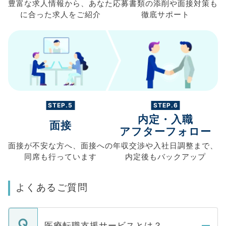
豊富な求人情報から、
あなた
応募書類の
添削や面接対策も
に合った求人を
ご紹介
徹底サポート
STEP.5
STEP.6
内定・入職
面接
アフターフォロー
面接が不安な方へ、
面接への
年収交渉や
入社日調整まで、
同席も
行っています
内定後もバックアップ
よくあるご質問
医療転職支援サービスとは？