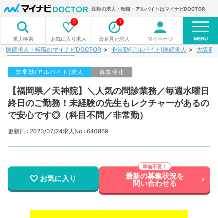
医師の求人・転職・アルバイトはマイナビDOCTOR
0
1
MENU
お気に入り求人
最近見た求人
マイページ
求人検索
医師求人・転職のマイナビDOCTOR
非常勤(アルバイト)医師求人
大阪府
非常勤(アルバイト)求人
募集停止
【福岡県／天神院】＼人気の問診業務／毎週水曜日
終日のご勤務！未経験の先生もレクチャーがあるの
で安心です◎（科目不問／非常勤）
更新日 : 2023/07/24
求人No : 640869
最新の募集状況を
お気に入り
問い合わせる