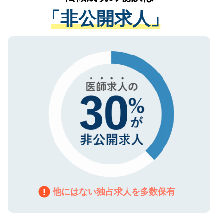
経験をまじえながら、適切なアドバイスを
管理基準を満たした事業者のみに付与され
「非公開求人」
させていただきます。すぐにご転職をされ
る、プライバシーマークを取得済みです。
ない方には、長期的なサポートが可能です
ご登録いただいた個人情報は、SSL（デー
ので、まずはご登録ください。
タ暗号化）によって保護されていますの
で、機密保持に関してもご安心ください。
他にはない独占求人を多数保有