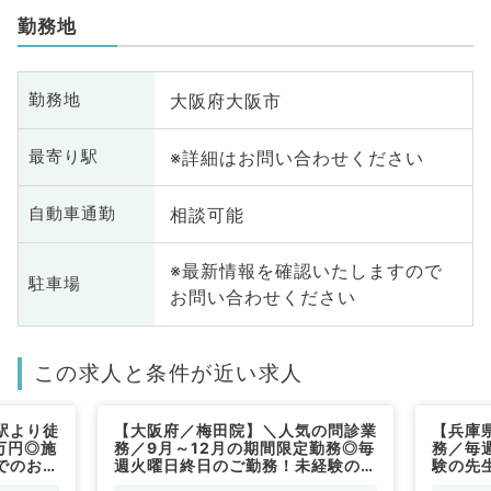
勤務地
大阪府大阪市
勤務地
※詳細はお問い合わせください
最寄り駅
相談可能
自動車通勤
※最新情報を確認いたしますので
駐車場
お問い合わせください
この求人と条件が近い求人
駅より徒
【大阪府／梅田院】＼人気の問診業
【兵庫
万円◎施
務／9月～12月の期間限定勤務◎毎
務／毎
でのお仕
週火曜日終日のご勤務！未経験の先
験の先
）
生もレクチャーがあるので安心です
心です