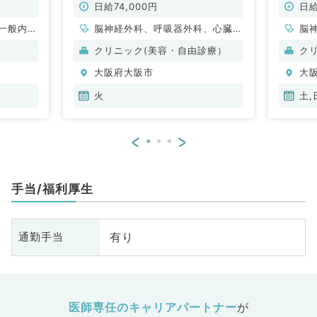
◎（科目不問／非常勤）
日給74,000円
日給
一般内
脳神経外科、呼吸器外科、心臓血
脳
般、一般
管外科、皮膚科、一般内科、循環
管
クリニック(美容・自由診療）
ク
器内科、呼吸器内科、消化器内
器
大阪府大阪市
大
科、内分泌・代謝内科、外科系全
科
般、一般外科、消化器外科、美容
般
火
土,
皮膚科
皮
<
>
手当/福利厚生
有り
通勤手当
医師専任のキャリアパートナー
が