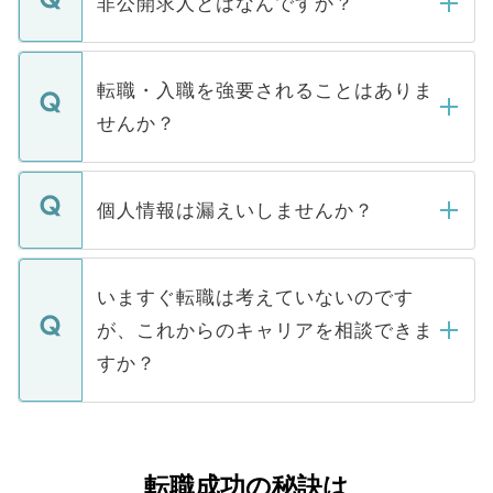
非公開求人とはなんですか？
お電話にて次のステップのご案内をいたし
ます。通常、5営業日以内にはご連絡をせて
マイナビDOCTORで取り扱っている求人の
いただきますので、しばらくお待ちくださ
うち約3割は、Webサイトからご覧いただ
転職・入職を強要されることはありま
い。
けない「非公開求人」です。非公開求人は
せんか？
下記の理由によって、一般には公開してい
ません。
転職・入職を強要することは一切ありませ
ん。また、仮に応募先から内定をいただい
個人情報は漏えいしませんか？
■応募殺到を避けるため 人気のある医療機
たとしても、ご本人が納得しない限り、内
関を公にしてしまうと、応募が殺到する場
定を承諾する必要はありません。内定先へ
個人情報が漏えいすることはありませんの
合があります。 選考を効率よく行うため
の辞退の連絡はキャリアパートナーが行い
で、ご安心ください。当サイトからの登録
いますぐ転職は考えていないのです
に、医療機関が求める条件に合った人材の
ますので、ご安心ください。
などで収集したご登録者様の個人情報は、
が、これからのキャリアを相談できま
みを人材紹介会社に依頼するケースが増え
ご本人のキャリアアップおよび転職活動の
ています。
すか？
支援を目的に使用いたします。お預かりし
ているすべての個人データはご本人の許可
お気軽にご相談ください。先生専任のキャ
なく、医療機関側に開示したり、第三者に
リアパートナーが将来のご希望などをおう
提供することは一切ありません。また弊社
かがいして、現在の医療機関の状況や紹介
転職成功の秘訣は
は、個人情報の取り扱いについての厳密な