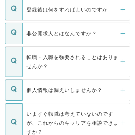
登録後は何をすればよいのですか
ご登録いただきましたら、弊社担当者がご
登録内容を確認し、その後メールもしくは
非公開求人とはなんですか？
お電話にて次のステップのご案内をいたし
ます。通常、5営業日以内にはご連絡をせて
マイナビDOCTORで取り扱っている求人の
いただきますので、しばらくお待ちくださ
うち約3割は、Webサイトからご覧いただ
転職・入職を強要されることはありま
い。
けない「非公開求人」です。非公開求人は
せんか？
下記の理由によって、一般には公開してい
ません。
転職・入職を強要することは一切ありませ
ん。また、仮に応募先から内定をいただい
個人情報は漏えいしませんか？
■応募殺到を避けるため 人気のある医療機
たとしても、ご本人が納得しない限り、内
関を公にしてしまうと、応募が殺到する場
定を承諾する必要はありません。内定先へ
個人情報が漏えいすることはありませんの
合があります。 選考を効率よく行うため
の辞退の連絡はキャリアパートナーが行い
で、ご安心ください。当サイトからの登録
いますぐ転職は考えていないのです
に、医療機関が求める条件に合った人材の
ますので、ご安心ください。
などで収集したご登録者様の個人情報は、
が、これからのキャリアを相談できま
みを人材紹介会社に依頼するケースが増え
ご本人のキャリアアップおよび転職活動の
ています。
すか？