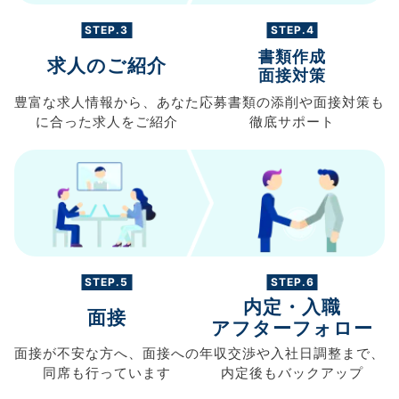
STEP.3
STEP.4
書類作成
求人のご紹介
面接対策
豊富な求人情報から、
あなた
応募書類の
添削や面接対策も
に合った求人を
ご紹介
徹底サポート
STEP.5
STEP.6
内定・入職
面接
アフターフォロー
面接が不安な方へ、
面接への
年収交渉や
入社日調整まで、
同席も
行っています
内定後もバックアップ