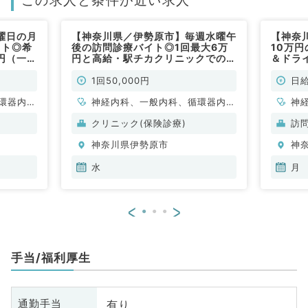
曜日の月
【神奈川県／伊勢原市】毎週水曜午
【神奈
イト◎希
後の訪問診療バイト◎1回最大6万
10万
万円（一般
円と高給・駅チカクリニックでの募
＆ドラ
集です（内科系／非常勤）
の募集
（内科
1回50,000円
日給
環器内
神経内科、一般内科、循環器内
神
内科、内
科、呼吸器内科、消化器内科、内
科
クリニック(保険診療)
訪
科、血液
分泌・代謝内科、腎臓内科、老年
環
神奈川県伊勢原市
神
内科、血液内科、膠原病科
代
血
水
月
科
<
>
手当/福利厚生
有り
通勤手当