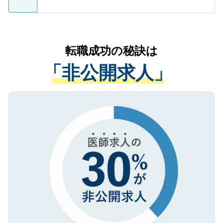
支援を目的に使用いたします。お預かりし
ているすべての個人データはご本人の許可
お気軽にご相談ください。先生専任のキャ
なく、医療機関側に開示したり、第三者に
リアパートナーが将来のご希望などをおう
提供することは一切ありません。また弊社
かがいして、現在の医療機関の状況や紹介
転職成功の秘訣は
は、個人情報の取り扱いについての厳密な
経験をまじえながら、適切なアドバイスを
管理基準を満たした事業者のみに付与され
「非公開求人」
させていただきます。すぐにご転職をされ
る、プライバシーマークを取得済みです。
ない方には、長期的なサポートが可能です
ご登録いただいた個人情報は、SSL（デー
ので、まずはご登録ください。
タ暗号化）によって保護されていますの
で、機密保持に関してもご安心ください。