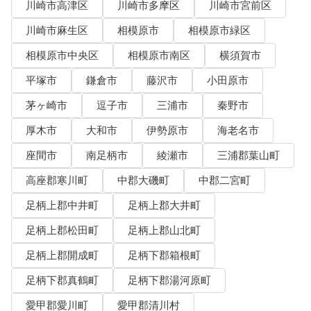
川崎市高津区
川崎市多摩区
川崎市宮前区
川崎市麻生区
相模原市
相模原市緑区
相模原市中央区
相模原市南区
横須賀市
平塚市
鎌倉市
藤沢市
小田原市
茅ヶ崎市
逗子市
三浦市
秦野市
厚木市
大和市
伊勢原市
海老名市
座間市
南足柄市
綾瀬市
三浦郡葉山町
高座郡寒川町
中郡大磯町
中郡二宮町
足柄上郡中井町
足柄上郡大井町
足柄上郡松田町
足柄上郡山北町
足柄上郡開成町
足柄下郡箱根町
足柄下郡真鶴町
足柄下郡湯河原町
愛甲郡愛川町
愛甲郡清川村