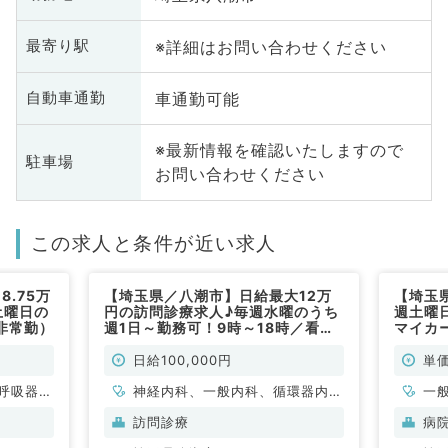
※詳細はお問い合わせください
最寄り駅
車通勤可能
自動車通勤
※最新情報を確認いたしますので
駐車場
お問い合わせください
この求人と条件が近い求人
.75万
【埼玉県／八潮市】日給最大12万
【埼玉
土曜日の
円の訪問診療求人♪毎週水曜のうち
週土曜
非常勤）
週1日～勤務可！9時～18時／看護
マイカ
師の同行あり◎（内科系・外科系／
勤）
非常勤）
日給100,000円
単価
呼吸器内
神経内科、一般内科、循環器内
一
全般、一
科、呼吸器内科、消化器内科、内
訪問診療
病
分泌・代謝内科、腎臓内科、老年