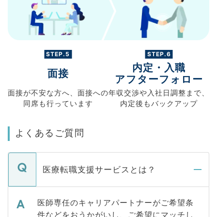
STEP.5
STEP.6
内定・入職
面接
アフターフォロー
面接が不安な方へ、
面接への
年収交渉や
入社日調整まで、
同席も
行っています
内定後もバックアップ
よくあるご質問
医療転職支援サービスとは？
医師専任のキャリアパートナーがご希望条
件などをおうかがいし、ご希望にマッチし