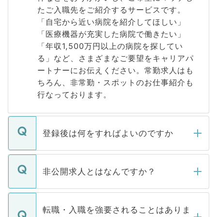
たご入職先をご紹介するサービスです。
「自宅から近い病院を紹介してほしい」
「医療機器が充実した病院で働きたい」
「年収1,500万円以上の病院を探してい
る」など、さまざまなご要望をキャリアパ
ートナーにお伝えください。常勤求人はも
ちろん、非常勤・スポットのお仕事紹介も
行なっております。
登録後は何をすればよいのですか
ご登録いただきましたら、弊社担当者がご
登録内容を確認し、その後メールもしくは
非公開求人とはなんですか？
お電話にて次のステップのご案内をいたし
ます。通常、5営業日以内にはご連絡をせて
マイナビDOCTORで取り扱っている求人の
いただきますので、しばらくお待ちくださ
うち約3割は、Webサイトからご覧いただ
転職・入職を強要されることはありま