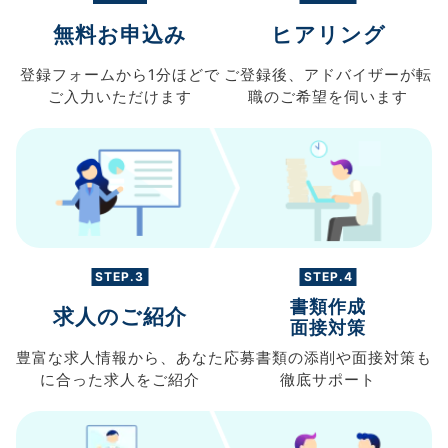
無料お申込み
ヒアリング
登録フォームから
1分ほどで
ご登録後、
アドバイザーが転
ご入力
いただけます
職の
ご希望を伺います
STEP.3
STEP.4
書類作成
求人のご紹介
面接対策
豊富な求人情報から、
あなた
応募書類の
添削や面接対策も
に合った求人を
ご紹介
徹底サポート