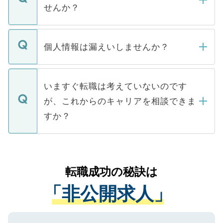
い。
けない「非公開求人」です。非公開求人は
せんか？
下記の理由によって、一般には公開してい
ません。
転職・入職を強要することは一切ありませ
ん。また、仮に応募先から内定をいただい
個人情報は漏えいしませんか？
■応募殺到を避けるため 人気のある医療機
たとしても、ご本人が納得しない限り、内
関を公にしてしまうと、応募が殺到する場
定を承諾する必要はありません。内定先へ
個人情報が漏えいすることはありませんの
合があります。 選考を効率よく行うため
の辞退の連絡はキャリアパートナーが行い
で、ご安心ください。当サイトからの登録
いますぐ転職は考えていないのです
に、医療機関が求める条件に合った人材の
ますので、ご安心ください。
などで収集したご登録者様の個人情報は、
が、これからのキャリアを相談できま
みを人材紹介会社に依頼するケースが増え
ご本人のキャリアアップおよび転職活動の
ています。
すか？
支援を目的に使用いたします。お預かりし
ているすべての個人データはご本人の許可
お気軽にご相談ください。先生専任のキャ
なく、医療機関側に開示したり、第三者に
リアパートナーが将来のご希望などをおう
提供することは一切ありません。また弊社
かがいして、現在の医療機関の状況や紹介
転職成功の秘訣は
は、個人情報の取り扱いについての厳密な
経験をまじえながら、適切なアドバイスを
管理基準を満たした事業者のみに付与され
「非公開求人」
させていただきます。すぐにご転職をされ
る、プライバシーマークを取得済みです。
ない方には、長期的なサポートが可能です
ご登録いただいた個人情報は、SSL（デー
ので、まずはご登録ください。
タ暗号化）によって保護されていますの