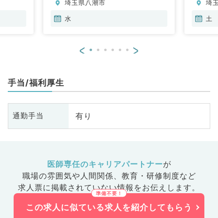
埼玉県八潮市
埼
内科、血液内科、外科系全般、一
般外科、膠原病科
水
土
<
>
手当/福利厚生
有り
通勤手当
医師専任のキャリアパートナー
が
職場の雰囲気や人間関係、
教育・研修制度など
求人票に掲載されていない情報をお伝えします。
この求人に似ている求人を紹介してもらう