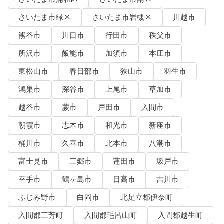
さいたま市緑区
さいたま市岩槻区
川越市
熊谷市
川口市
行田市
秩父市
所沢市
飯能市
加須市
本庄市
東松山市
春日部市
狭山市
羽生市
鴻巣市
深谷市
上尾市
草加市
越谷市
蕨市
戸田市
入間市
朝霞市
志木市
和光市
新座市
桶川市
久喜市
北本市
八潮市
富士見市
三郷市
蓮田市
坂戸市
幸手市
鶴ヶ島市
日高市
吉川市
ふじみ野市
白岡市
北足立郡伊奈町
入間郡三芳町
入間郡毛呂山町
入間郡越生町