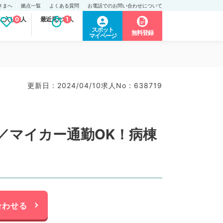
さまへ
拠点一覧
よくある質問
お電話でのお問い合わせについて
に入り求人
0
最近見た求人
1
スポット
無料登録
マイページ
更新日 : 2024/04/10
求人No : 638719
／マイカー通勤OK！病棟
合わせる