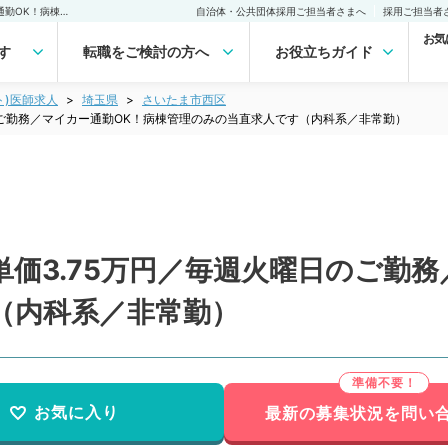
【埼玉県／さいたま市】単価3.75万円／毎週火曜日のご勤務／マイカー通勤OK！病棟管理のみの当直求人です（内科系／非常勤） 非常勤(アルバイト)の求人｜医師の求人・転職・アルバイトは【マイナビDOCTOR】
自治体・公共団体採用ご担当者さまへ
採用ご担当者
お気
す
転職をご検討の方へ
お役立ちガイド
ト)医師求人
埼玉県
さいたま市西区
のご勤務／マイカー通勤OK！病棟管理のみの当直求人です（内科系／非常勤）
価3.75万円／毎週火曜日のご勤務
（内科系／非常勤）
お気に入り
最新の募集状況を問い