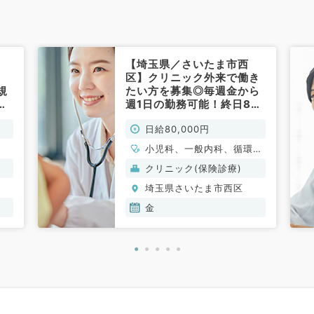
【埼玉県／さいたま市西
区】クリニック外来で働き
規
たい方を募集◎毎週金から
た
週1日の勤務可能！終日8万
1回
円（内科系／非常勤）
日給80,000円
／
小児科、一般内科、循環器
内科、呼吸器内科、消化器
クリニック(保険診療)
内科、内分泌・代謝内科、
埼玉県さいたま市西区
腎臓内科、血液内科
金