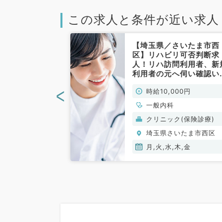
この求人と条件が近い求人
さいたま市西
【埼玉県／さいたま市西
1.2万円以上／
区】リハビリ可否判断求
外来で働きたい
人！リハ訪問利用者、新
毎週土曜日AM
利用者の元へ伺い確認い
／非常勤）
だきます！シフト制の週
<
00円
時給10,000円
4時間勤務！（一般内科
非常勤）
一般内科、循環器
一般内科
吸器内科、消化器
(保険診療)
クリニック(保険診療)
分泌・代謝内科、
いたま市西区
埼玉県さいたま市西区
、血液内科
月,火,水,木,金