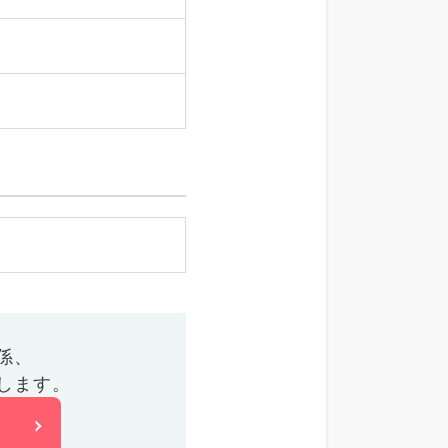
係、
します。