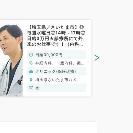
【埼玉県／さいたま市】◎
毎週水曜日◎14時～17時◎
日給3万円★診療所にて外
来のお仕事です！（内科系
／非常勤）
>
日給30,000円
神経内科、一般内科、循環
器内科、呼吸器内科、消化
クリニック(保険診療)
器内科、内分泌・代謝内
埼玉県さいたま市西区
科、腎臓内科、老年内科、
血液内科、膠原病科
水