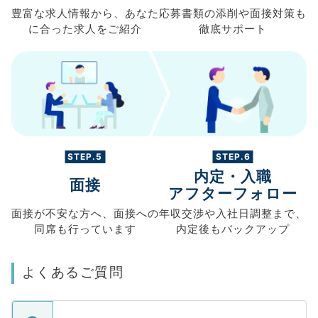
豊富な求人情報から、
あなた
応募書類の
添削や面接対策も
に合った求人を
ご紹介
徹底サポート
STEP.5
STEP.6
内定・入職
面接
アフターフォロー
面接が不安な方へ、
面接への
年収交渉や
入社日調整まで、
同席も
行っています
内定後もバックアップ
よくあるご質問