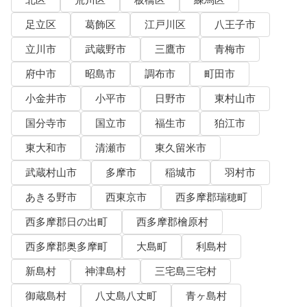
北区
荒川区
板橋区
練馬区
足立区
葛飾区
江戸川区
八王子市
立川市
武蔵野市
三鷹市
青梅市
府中市
昭島市
調布市
町田市
小金井市
小平市
日野市
東村山市
国分寺市
国立市
福生市
狛江市
東大和市
清瀬市
東久留米市
武蔵村山市
多摩市
稲城市
羽村市
あきる野市
西東京市
西多摩郡瑞穂町
西多摩郡日の出町
西多摩郡檜原村
西多摩郡奥多摩町
大島町
利島村
新島村
神津島村
三宅島三宅村
御蔵島村
八丈島八丈町
青ヶ島村