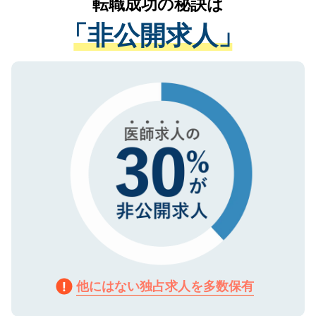
転職成功の秘訣は
は、個人情報の取り扱いについての厳密な
経験をまじえながら、適切なアドバイスを
管理基準を満たした事業者のみに付与され
「非公開求人」
させていただきます。すぐにご転職をされ
る、プライバシーマークを取得済みです。
ない方には、長期的なサポートが可能です
ご登録いただいた個人情報は、SSL（デー
ので、まずはご登録ください。
タ暗号化）によって保護されていますの
で、機密保持に関してもご安心ください。
他にはない独占求人を多数保有