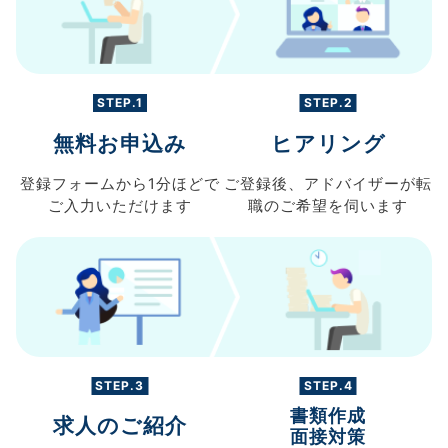
STEP.1
STEP.2
無料お申込み
ヒアリング
登録フォームから
1分ほどで
ご登録後、
アドバイザーが転
ご入力
いただけます
職の
ご希望を伺います
STEP.3
STEP.4
書類作成
求人のご紹介
面接対策