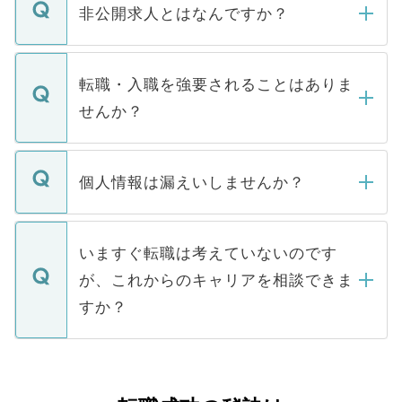
登録内容を確認し、その後メールもしくは
非公開求人とはなんですか？
お電話にて次のステップのご案内をいたし
ます。通常、5営業日以内にはご連絡をせて
マイナビDOCTORで取り扱っている求人の
いただきますので、しばらくお待ちくださ
うち約3割は、Webサイトからご覧いただ
転職・入職を強要されることはありま
い。
けない「非公開求人」です。非公開求人は
せんか？
下記の理由によって、一般には公開してい
ません。
転職・入職を強要することは一切ありませ
ん。また、仮に応募先から内定をいただい
個人情報は漏えいしませんか？
■応募殺到を避けるため 人気のある医療機
たとしても、ご本人が納得しない限り、内
関を公にしてしまうと、応募が殺到する場
定を承諾する必要はありません。内定先へ
個人情報が漏えいすることはありませんの
合があります。 選考を効率よく行うため
の辞退の連絡はキャリアパートナーが行い
で、ご安心ください。当サイトからの登録
いますぐ転職は考えていないのです
に、医療機関が求める条件に合った人材の
ますので、ご安心ください。
などで収集したご登録者様の個人情報は、
が、これからのキャリアを相談できま
みを人材紹介会社に依頼するケースが増え
ご本人のキャリアアップおよび転職活動の
ています。
すか？
支援を目的に使用いたします。お預かりし
ているすべての個人データはご本人の許可
お気軽にご相談ください。先生専任のキャ
なく、医療機関側に開示したり、第三者に
リアパートナーが将来のご希望などをおう
提供することは一切ありません。また弊社
かがいして、現在の医療機関の状況や紹介