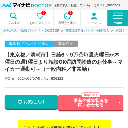
医師の求人・転職・アルバイトはマイナビDOCTOR
0
1
MENU
お気に入り求人
最近見た求人
マイページ
求人検索
医師求人・転職のマイナビDOCTOR
非常勤(アルバイト)医師求人
東京都
非常勤(アルバイト)求人
募集停止
【東京都／清瀬市】日給6～9万◎毎週火曜日か木
曜日の週1曜日より相談OK◎訪問診療のお仕事～マ
イカー通勤可～（一般内科／非常勤）
更新日 : 2024/06/07
求人No : 636828
最新の募集状況を
お気に入り
問い合わせる
こちらの求人は募集を停止しております。