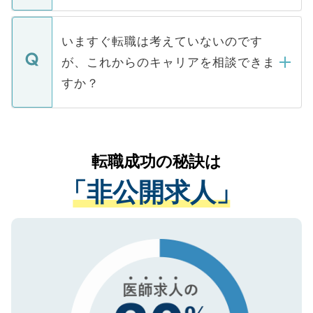
たとしても、ご本人が納得しない限り、内
関を公にしてしまうと、応募が殺到する場
定を承諾する必要はありません。内定先へ
個人情報が漏えいすることはありませんの
合があります。 選考を効率よく行うため
の辞退の連絡はキャリアパートナーが行い
で、ご安心ください。当サイトからの登録
いますぐ転職は考えていないのです
に、医療機関が求める条件に合った人材の
ますので、ご安心ください。
などで収集したご登録者様の個人情報は、
が、これからのキャリアを相談できま
みを人材紹介会社に依頼するケースが増え
ご本人のキャリアアップおよび転職活動の
ています。
すか？
支援を目的に使用いたします。お預かりし
ているすべての個人データはご本人の許可
お気軽にご相談ください。先生専任のキャ
なく、医療機関側に開示したり、第三者に
リアパートナーが将来のご希望などをおう
提供することは一切ありません。また弊社
かがいして、現在の医療機関の状況や紹介
転職成功の秘訣は
は、個人情報の取り扱いについての厳密な
経験をまじえながら、適切なアドバイスを
管理基準を満たした事業者のみに付与され
「非公開求人」
させていただきます。すぐにご転職をされ
る、プライバシーマークを取得済みです。
ない方には、長期的なサポートが可能です
ご登録いただいた個人情報は、SSL（デー
ので、まずはご登録ください。
タ暗号化）によって保護されていますの
で、機密保持に関してもご安心ください。