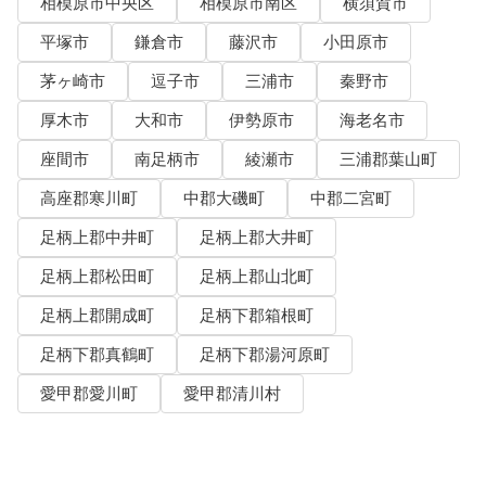
相模原市中央区
相模原市南区
横須賀市
平塚市
鎌倉市
藤沢市
小田原市
茅ヶ崎市
逗子市
三浦市
秦野市
厚木市
大和市
伊勢原市
海老名市
座間市
南足柄市
綾瀬市
三浦郡葉山町
高座郡寒川町
中郡大磯町
中郡二宮町
足柄上郡中井町
足柄上郡大井町
足柄上郡松田町
足柄上郡山北町
足柄上郡開成町
足柄下郡箱根町
足柄下郡真鶴町
足柄下郡湯河原町
愛甲郡愛川町
愛甲郡清川村