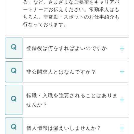
る」など、さまざまなご要望をキャリアパ
ートナーにお伝えください。常勤求人はも
ちろん、非常勤・スポットのお仕事紹介も
行なっております。
登録後は何をすればよいのですか
ご登録いただきましたら、弊社担当者がご
登録内容を確認し、その後メールもしくは
非公開求人とはなんですか？
お電話にて次のステップのご案内をいたし
ます。通常、5営業日以内にはご連絡をせて
マイナビDOCTORで取り扱っている求人の
いただきますので、しばらくお待ちくださ
うち約3割は、Webサイトからご覧いただ
転職・入職を強要されることはありま
い。
けない「非公開求人」です。非公開求人は
せんか？
下記の理由によって、一般には公開してい
ません。
転職・入職を強要することは一切ありませ
ん。また、仮に応募先から内定をいただい
個人情報は漏えいしませんか？
■応募殺到を避けるため 人気のある医療機