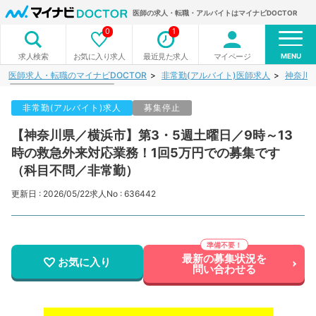
医師の求人・転職・アルバイトはマイナビDOCTOR
0
1
MENU
お気に入り求人
最近見た求人
マイページ
求人検索
医師求人・転職のマイナビDOCTOR
非常勤(アルバイト)医師求人
神奈川
非常勤(アルバイト)求人
募集停止
【神奈川県／横浜市】第3・5週土曜日／9時～13
時の救急外来対応業務！1回5万円での募集です
（科目不問／非常勤）
更新日 : 2026/05/22
求人No : 636442
最新の募集状況を
お気に入り
問い合わせる