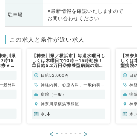
※最新情報を確認いたしますので
駐車場
お問い合わせください
この求人と条件が近い求人
神奈川県
【神奈川県／横浜市】毎週水曜日も
【神奈
7時15
しくは木曜日で10時～15時勤務！
しくは
診療★毎
◎日給5.2万円◎療養型病院の病棟
型病院
務可能！
管理・往診待機アルバイト！マイカ
イト！
談くださ
ー通勤可♪（内科系／非常勤）
非常勤
日給52,000円
日給
勤）
一般外科
神経内科、心療内科、一般内科、
神
循環器内科、呼吸器内科、消化器
循
病院（一般）
病
内科、内分泌・代謝内科、腎臓内
内
神奈川県横浜市緑区
神
科、老年内科、膠原病科
科
水,木
水,
<
>