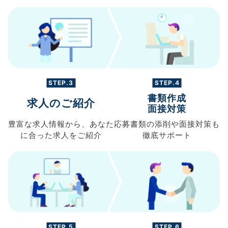
STEP.3
STEP.4
書類作成
求人のご紹介
面接対策
豊富な求人情報から、
あなた
応募書類の
添削や面接対策も
に合った求人を
ご紹介
徹底サポート
STEP.5
STEP.6