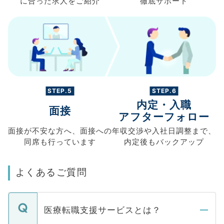
に合った求人を
ご紹介
徹底サポート
STEP.5
STEP.6
内定・入職
面接
アフターフォロー
面接が不安な方へ、
面接への
年収交渉や
入社日調整まで、
同席も
行っています
内定後もバックアップ
よくあるご質問
医療転職支援サービスとは？