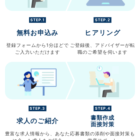
STEP.1
STEP.2
無料お申込み
ヒアリング
登録フォームから
1分ほどで
ご登録後、
アドバイザーが転
ご入力
いただけます
職の
ご希望を伺います
STEP.3
STEP.4
書類作成
求人のご紹介
面接対策
豊富な求人情報から、
あなた
応募書類の
添削や面接対策も