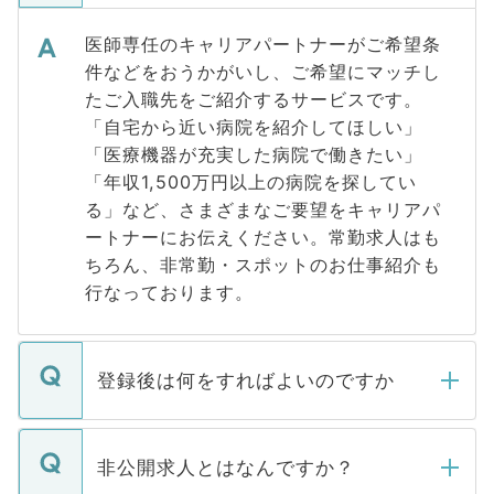
医師専任のキャリアパートナーがご希望条
件などをおうかがいし、ご希望にマッチし
たご入職先をご紹介するサービスです。
「自宅から近い病院を紹介してほしい」
「医療機器が充実した病院で働きたい」
「年収1,500万円以上の病院を探してい
る」など、さまざまなご要望をキャリアパ
ートナーにお伝えください。常勤求人はも
ちろん、非常勤・スポットのお仕事紹介も
行なっております。
登録後は何をすればよいのですか
ご登録いただきましたら、弊社担当者がご
登録内容を確認し、その後メールもしくは
非公開求人とはなんですか？
お電話にて次のステップのご案内をいたし