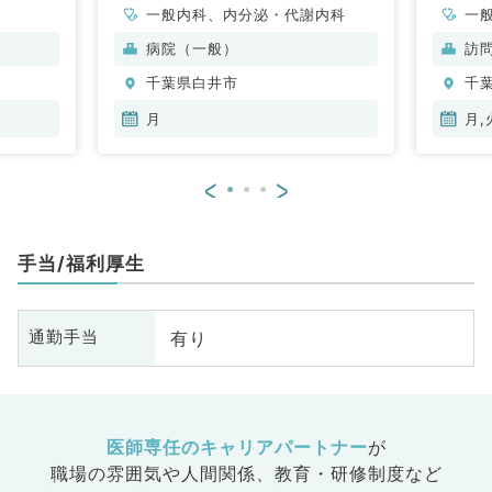
一般内科、内分泌・代謝内科
一
病院（一般）
訪
千葉県白井市
千
月
月,
<
>
手当/福利厚生
有り
通勤手当
医師専任のキャリアパートナー
が
職場の雰囲気や人間関係、
教育・研修制度など