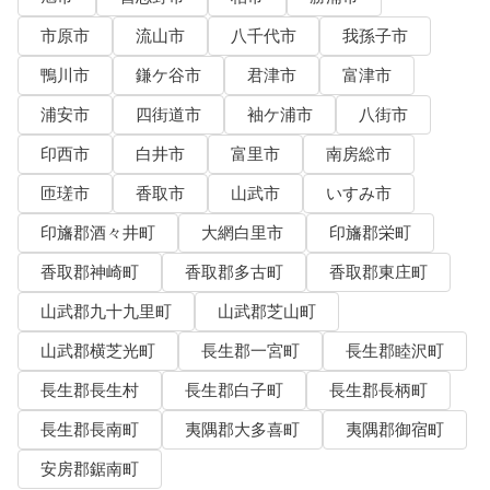
市原市
流山市
八千代市
我孫子市
鴨川市
鎌ケ谷市
君津市
富津市
浦安市
四街道市
袖ケ浦市
八街市
印西市
白井市
富里市
南房総市
匝瑳市
香取市
山武市
いすみ市
印旛郡酒々井町
大網白里市
印旛郡栄町
香取郡神崎町
香取郡多古町
香取郡東庄町
山武郡九十九里町
山武郡芝山町
山武郡横芝光町
長生郡一宮町
長生郡睦沢町
長生郡長生村
長生郡白子町
長生郡長柄町
長生郡長南町
夷隅郡大多喜町
夷隅郡御宿町
安房郡鋸南町