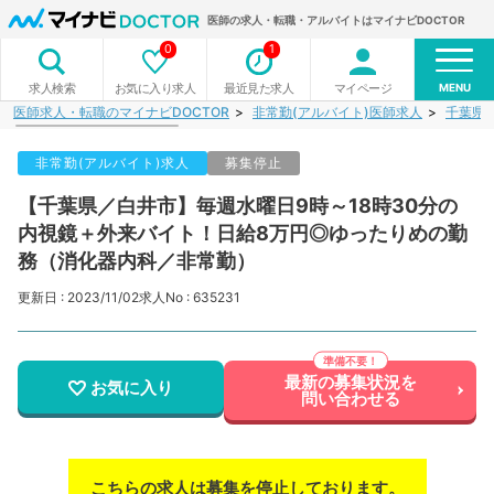
医師の求人・転職・アルバイトはマイナビDOCTOR
0
1
MENU
お気に入り求人
最近見た求人
マイページ
求人検索
医師求人・転職のマイナビDOCTOR
非常勤(アルバイト)医師求人
千葉県
非常勤(アルバイト)求人
募集停止
【千葉県／白井市】毎週水曜日9時～18時30分の
内視鏡＋外来バイト！日給8万円◎ゆったりめの勤
務（消化器内科／非常勤）
更新日 : 2023/11/02
求人No : 635231
最新の募集状況を
お気に入り
問い合わせる
こちらの求人は募集を停止しております。