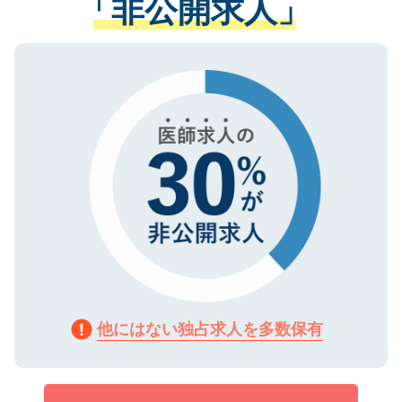
「非公開求人」
させていただきます。すぐにご転職をされ
る、プライバシーマークを取得済みです。
ない方には、長期的なサポートが可能です
ご登録いただいた個人情報は、SSL（デー
ので、まずはご登録ください。
タ暗号化）によって保護されていますの
で、機密保持に関してもご安心ください。
他にはない独占求人を多数保有