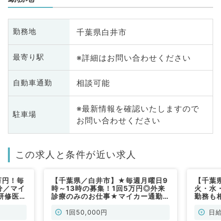
千葉県白井市
勤務地
※詳細はお問い合わせください
最寄り駅
相談可能
自動車通勤
※最新情報を確認いたしますので
駐車場
お問い合わせください
この求人と条件が近い求人
万円！毎
【千葉県／白井市】★毎週月曜日9
【千葉
分／マイ
時～13時の募集！1回5万円◎外来
火・水
研修医可
診療のみのお仕事★マイカー通勤
勤務も
可♪（一般内科・内分泌代謝内科／
100,
非常勤）
療のお
1回50,000円
日給
勤)