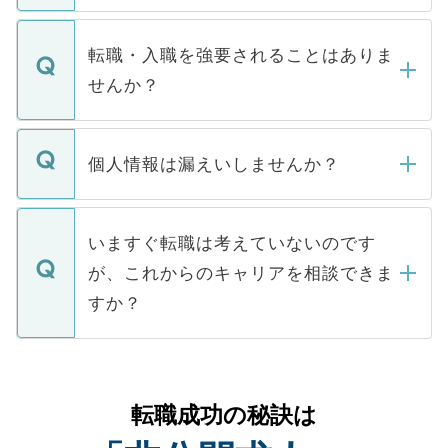
ます。通常、5営業日以内にはご連絡をせて
マイナビDOCTORで取り扱っている求人の
いただきますので、しばらくお待ちくださ
うち約3割は、Webサイトからご覧いただ
転職・入職を強要されることはありま
い。
けない「非公開求人」です。非公開求人は
せんか？
下記の理由によって、一般には公開してい
ません。
転職・入職を強要することは一切ありませ
ん。また、仮に応募先から内定をいただい
個人情報は漏えいしませんか？
■応募殺到を避けるため 人気のある医療機
たとしても、ご本人が納得しない限り、内
関を公にしてしまうと、応募が殺到する場
定を承諾する必要はありません。内定先へ
個人情報が漏えいすることはありませんの
合があります。 選考を効率よく行うため
の辞退の連絡はキャリアパートナーが行い
で、ご安心ください。当サイトからの登録
いますぐ転職は考えていないのです
に、医療機関が求める条件に合った人材の
ますので、ご安心ください。
などで収集したご登録者様の個人情報は、
が、これからのキャリアを相談できま
みを人材紹介会社に依頼するケースが増え
ご本人のキャリアアップおよび転職活動の
ています。
すか？
支援を目的に使用いたします。お預かりし
ているすべての個人データはご本人の許可
お気軽にご相談ください。先生専任のキャ
なく、医療機関側に開示したり、第三者に
リアパートナーが将来のご希望などをおう
提供することは一切ありません。また弊社
かがいして、現在の医療機関の状況や紹介
転職成功の秘訣は
は、個人情報の取り扱いについての厳密な
経験をまじえながら、適切なアドバイスを
管理基準を満たした事業者のみに付与され