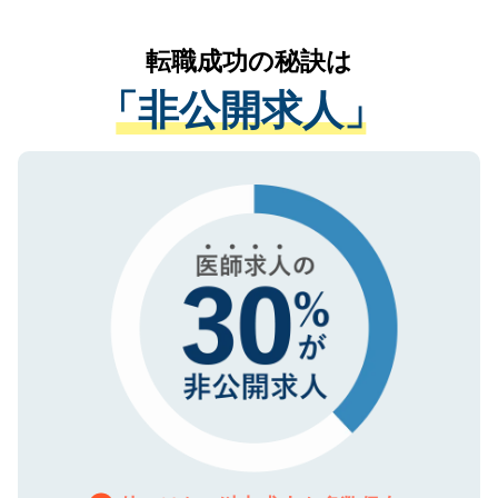
なく、医療機関側に開示したり、第三者に
リアパートナーが将来のご希望などをおう
提供することは一切ありません。また弊社
かがいして、現在の医療機関の状況や紹介
転職成功の秘訣は
は、個人情報の取り扱いについての厳密な
経験をまじえながら、適切なアドバイスを
管理基準を満たした事業者のみに付与され
「非公開求人」
させていただきます。すぐにご転職をされ
る、プライバシーマークを取得済みです。
ない方には、長期的なサポートが可能です
ご登録いただいた個人情報は、SSL（デー
ので、まずはご登録ください。
タ暗号化）によって保護されていますの
で、機密保持に関してもご安心ください。