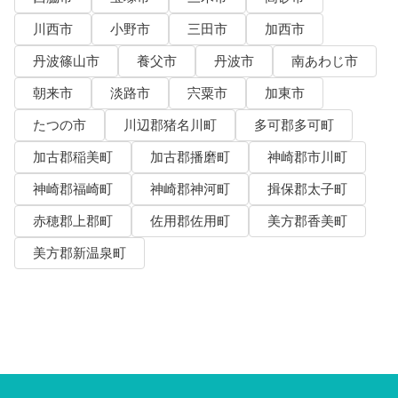
川西市
小野市
三田市
加西市
丹波篠山市
養父市
丹波市
南あわじ市
朝来市
淡路市
宍粟市
加東市
たつの市
川辺郡猪名川町
多可郡多可町
加古郡稲美町
加古郡播磨町
神崎郡市川町
神崎郡福崎町
神崎郡神河町
揖保郡太子町
赤穂郡上郡町
佐用郡佐用町
美方郡香美町
美方郡新温泉町