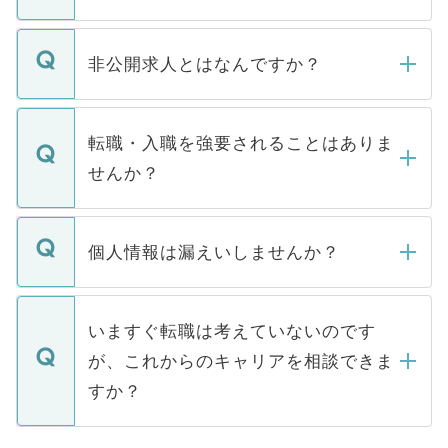
ご登録いただきましたら、弊社担当者がご
登録内容を確認し、その後メールもしくは
非公開求人とはなんですか？
お電話にて次のステップのご案内をいたし
ます。通常、5営業日以内にはご連絡をせて
マイナビDOCTORで取り扱っている求人の
いただきますので、しばらくお待ちくださ
うち約3割は、Webサイトからご覧いただ
転職・入職を強要されることはありま
い。
けない「非公開求人」です。非公開求人は
せんか？
下記の理由によって、一般には公開してい
ません。
転職・入職を強要することは一切ありませ
ん。また、仮に応募先から内定をいただい
個人情報は漏えいしませんか？
■応募殺到を避けるため 人気のある医療機
たとしても、ご本人が納得しない限り、内
関を公にしてしまうと、応募が殺到する場
定を承諾する必要はありません。内定先へ
個人情報が漏えいすることはありませんの
合があります。 選考を効率よく行うため
の辞退の連絡はキャリアパートナーが行い
で、ご安心ください。当サイトからの登録
いますぐ転職は考えていないのです
に、医療機関が求める条件に合った人材の
ますので、ご安心ください。
などで収集したご登録者様の個人情報は、
が、これからのキャリアを相談できま
みを人材紹介会社に依頼するケースが増え
ご本人のキャリアアップおよび転職活動の
ています。
すか？
支援を目的に使用いたします。お預かりし
ているすべての個人データはご本人の許可
お気軽にご相談ください。先生専任のキャ