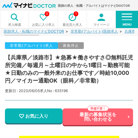
医師の求人・転職・アルバイトはマイナビDOCTOR
0
1
MENU
お気に入り求人
最近見た求人
マイページ
求人検索
医師求人・転職のマイナビDOCTOR
非常勤(アルバイト)医師求人
兵庫県
非常勤(アルバイト)求人
募集停止
【兵庫県／淡路市】★急募★働きやすさ◎無料託児
所完備／毎週月～土曜日の中から1曜日～勤務可能
★日勤のみの一般外来のお仕事です／時給10,000
円／マイカー通勤OK（眼科／非常勤）
更新日 : 2023/06/05
求人No : 635196
最新の募集状況を
お気に入り
問い合わせる