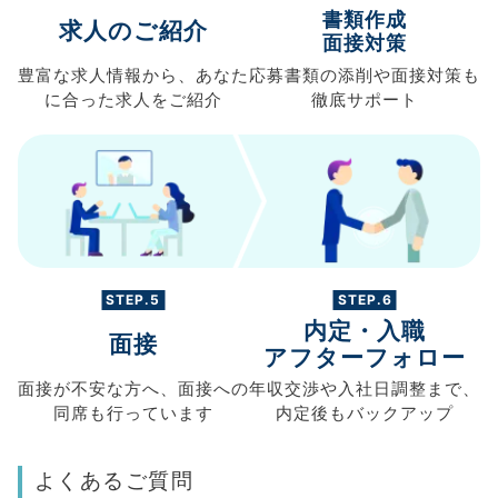
書類作成
求人のご紹介
面接対策
豊富な求人情報から、
あなた
応募書類の
添削や面接対策も
に合った求人を
ご紹介
徹底サポート
STEP.5
STEP.6
内定・入職
面接
アフターフォロー
面接が不安な方へ、
面接への
年収交渉や
入社日調整まで、
同席も
行っています
内定後もバックアップ
よくあるご質問