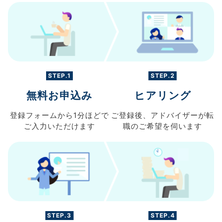
STEP.1
STEP.2
無料お申込み
ヒアリング
登録フォームから
1分ほどで
ご登録後、
アドバイザーが転
ご入力
いただけます
職の
ご希望を伺います
STEP.3
STEP.4