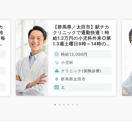
カ
【群馬県／太田市】駅チカ
時
クリニックで通勤快適！時
★毎
給1.2万円の小児科外来◎第
の
1.3週土曜日9時～14時のご
◎
勤務◎安心の2診制クリニ
時給12,000円
ック（小児科／非常勤）
小児科
クリニック(保険診療)
群馬県太田市
土