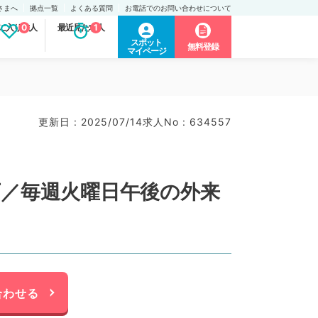
さまへ
拠点一覧
よくある質問
お電話でのお問い合わせについて
に入り求人
0
最近見た求人
1
スポット
無料登録
マイページ
更新日 : 2025/07/14
求人No : 634557
万／毎週火曜日午後の外来
合わせる