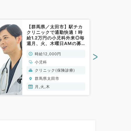
【群馬県／太田市】駅チカ
クリニックで通勤快適！時
給1.2万円の小児科外来◎毎
週月、火、木曜日AMの募
集◎週1～OK◎安心の2診
>
時給12,000円
制クリニック（小児科／非
常勤）
小児科
クリニック(保険診療)
群馬県太田市
月,火,木