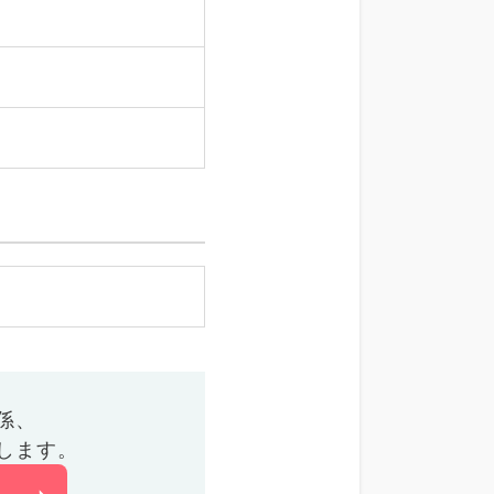
係、
します。