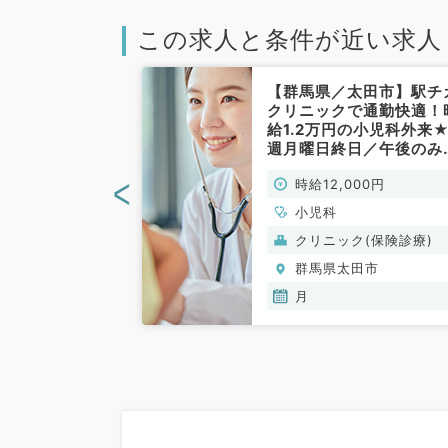
この求人と条件が近い求人
太田市】駅チカ
【群馬県／太田市】駅チ
で通勤快適！時
クリニックで通勤快適！
小児科外来◎第
給1.2万円の小児科外来
曜、午前中の勤務
週月曜日終日／午後のみ
科／非常勤）
勤務もご相談も可能です
<
00円
時給12,000円
安心の2診制クリニック
（小児科／非常勤）
小児科
(保険診療)
クリニック(保険診療)
田市
群馬県太田市
月