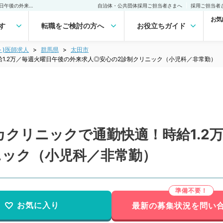
【群馬県／太田市】駅チカクリニックで通勤快適！時給1.2万／毎週火曜日午後の外来求人◎安心の2診制クリニック（小児科／非常勤）非常勤(アルバイト)の求人｜医師の求人・転職・アルバイトは【マイナビDOCTOR】
自治体・公共団体採用ご担当者さまへ
採用ご担当者
お気
す
転職をご検討の方へ
お役立ちガイド
ト)医師求人
群馬県
太田市
1.2万／毎週火曜日午後の外来求人◎安心の2診制クリニック（小児科／非常勤）
クリニックで通勤快適！時給1.2
ニック（小児科／非常勤）
お気に入り
最新の募集状況を問い