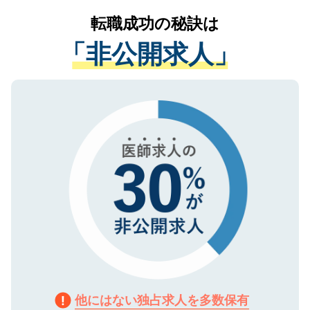
提供することは一切ありません。また弊社
かがいして、現在の医療機関の状況や紹介
転職成功の秘訣は
は、個人情報の取り扱いについての厳密な
経験をまじえながら、適切なアドバイスを
管理基準を満たした事業者のみに付与され
「非公開求人」
させていただきます。すぐにご転職をされ
る、プライバシーマークを取得済みです。
ない方には、長期的なサポートが可能です
ご登録いただいた個人情報は、SSL（デー
ので、まずはご登録ください。
タ暗号化）によって保護されていますの
で、機密保持に関してもご安心ください。
他にはない独占求人を多数保有