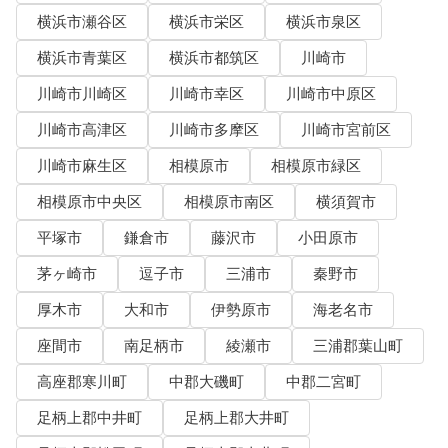
横浜市瀬谷区
横浜市栄区
横浜市泉区
横浜市青葉区
横浜市都筑区
川崎市
川崎市川崎区
川崎市幸区
川崎市中原区
川崎市高津区
川崎市多摩区
川崎市宮前区
川崎市麻生区
相模原市
相模原市緑区
相模原市中央区
相模原市南区
横須賀市
平塚市
鎌倉市
藤沢市
小田原市
茅ヶ崎市
逗子市
三浦市
秦野市
厚木市
大和市
伊勢原市
海老名市
座間市
南足柄市
綾瀬市
三浦郡葉山町
高座郡寒川町
中郡大磯町
中郡二宮町
足柄上郡中井町
足柄上郡大井町