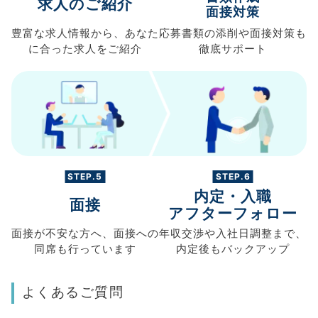
求人のご紹介
面接対策
豊富な求人情報から、
あなた
応募書類の
添削や面接対策も
に合った求人を
ご紹介
徹底サポート
STEP.5
STEP.6
内定・入職
面接
アフターフォロー
面接が不安な方へ、
面接への
年収交渉や
入社日調整まで、
同席も
行っています
内定後もバックアップ
よくあるご質問