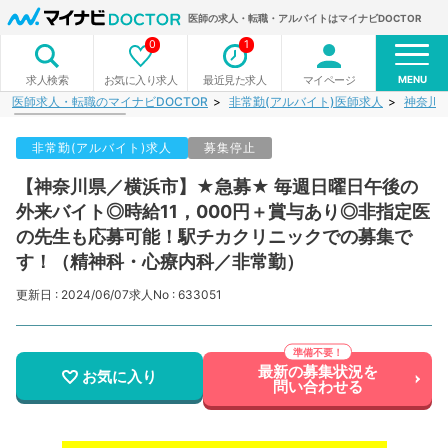
医師の求人・転職・アルバイトはマイナビDOCTOR
0
1
MENU
お気に入り求人
最近見た求人
マイページ
求人検索
医師求人・転職のマイナビDOCTOR
非常勤(アルバイト)医師求人
神奈川
非常勤(アルバイト)求人
募集停止
【神奈川県／横浜市】★急募★ 毎週日曜日午後の
外来バイト◎時給11，000円＋賞与あり◎非指定医
の先生も応募可能！駅チカクリニックでの募集で
す！（精神科・心療内科／非常勤）
更新日 : 2024/06/07
求人No : 633051
最新の募集状況を
お気に入り
問い合わせる