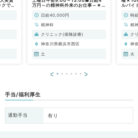
最大実質
土曜日午前9:00～13:00■日給4
曜★1
ックで精
万円～の精神科外来のお仕事～★
ルバイ
神科・心
和やかな雰囲気の良いクリニックで
勤）
のご勤務です （精神科/非常勤）
日給40,000円
時給
精神科
精
クリニック(保険診療)
ク
神奈川県横浜市西区
神
土
火
<
>
手当/福利厚生
有り
通勤手当