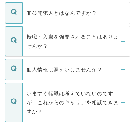
ご登録いただきましたら、弊社担当者がご
登録内容を確認し、その後メールもしくは
非公開求人とはなんですか？
お電話にて次のステップのご案内をいたし
ます。通常、5営業日以内にはご連絡をせて
マイナビDOCTORで取り扱っている求人の
いただきますので、しばらくお待ちくださ
うち約3割は、Webサイトからご覧いただ
転職・入職を強要されることはありま
い。
けない「非公開求人」です。非公開求人は
せんか？
下記の理由によって、一般には公開してい
ません。
転職・入職を強要することは一切ありませ
ん。また、仮に応募先から内定をいただい
個人情報は漏えいしませんか？
■応募殺到を避けるため 人気のある医療機
たとしても、ご本人が納得しない限り、内
関を公にしてしまうと、応募が殺到する場
定を承諾する必要はありません。内定先へ
個人情報が漏えいすることはありませんの
合があります。 選考を効率よく行うため
の辞退の連絡はキャリアパートナーが行い
で、ご安心ください。当サイトからの登録
いますぐ転職は考えていないのです
に、医療機関が求める条件に合った人材の
ますので、ご安心ください。
などで収集したご登録者様の個人情報は、
が、これからのキャリアを相談できま
みを人材紹介会社に依頼するケースが増え
ご本人のキャリアアップおよび転職活動の
ています。
すか？
支援を目的に使用いたします。お預かりし
ているすべての個人データはご本人の許可
お気軽にご相談ください。先生専任のキャ
なく、医療機関側に開示したり、第三者に
リアパートナーが将来のご希望などをおう