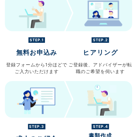
STEP.1
STEP.2
無料お申込み
ヒアリング
登録フォームから
1分ほどで
ご登録後、
アドバイザーが転
ご入力
いただけます
職の
ご希望を伺います
STEP.3
STEP.4
書類作成