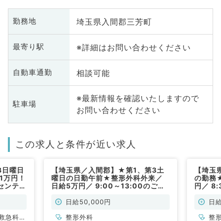
埼玉県入間郡三芳町
勤務地
※詳細はお問い合わせください
最寄り駅
相談可能
自動車通勤
※最新情報を確認いたしますので
駐車場
お問い合わせください
この求人と条件が近い求人
3日曜日
【埼玉県／入間郡】★第1、第3土
【埼玉
1万円！
曜日の日勤午前★整形外科外来／
の勤務
センティ
日給5万円／ 9:00～13:00のご勤
円／ 8
えなし
務です◎（整形外科／非常勤）
◎（整
急科・総
日給50,000円
日給
救急科・
整形外科
整