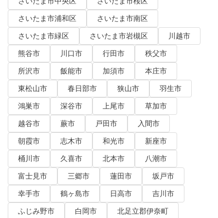
さいたま市中央区
さいたま市桜区
さいたま市浦和区
さいたま市南区
さいたま市緑区
さいたま市岩槻区
川越市
熊谷市
川口市
行田市
秩父市
所沢市
飯能市
加須市
本庄市
東松山市
春日部市
狭山市
羽生市
鴻巣市
深谷市
上尾市
草加市
越谷市
蕨市
戸田市
入間市
朝霞市
志木市
和光市
新座市
桶川市
久喜市
北本市
八潮市
富士見市
三郷市
蓮田市
坂戸市
幸手市
鶴ヶ島市
日高市
吉川市
ふじみ野市
白岡市
北足立郡伊奈町