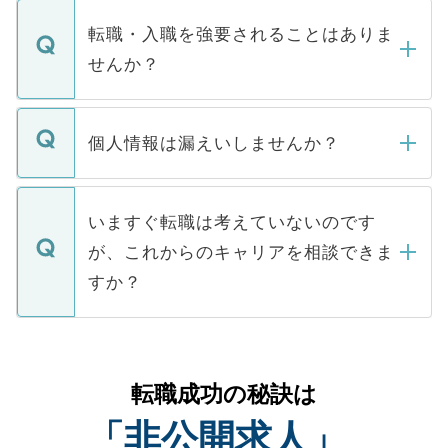
ます。通常、5営業日以内にはご連絡をせて
マイナビDOCTORで取り扱っている求人の
いただきますので、しばらくお待ちくださ
うち約3割は、Webサイトからご覧いただ
転職・入職を強要されることはありま
い。
けない「非公開求人」です。非公開求人は
せんか？
下記の理由によって、一般には公開してい
ません。
転職・入職を強要することは一切ありませ
ん。また、仮に応募先から内定をいただい
個人情報は漏えいしませんか？
■応募殺到を避けるため 人気のある医療機
たとしても、ご本人が納得しない限り、内
関を公にしてしまうと、応募が殺到する場
定を承諾する必要はありません。内定先へ
個人情報が漏えいすることはありませんの
合があります。 選考を効率よく行うため
の辞退の連絡はキャリアパートナーが行い
で、ご安心ください。当サイトからの登録
いますぐ転職は考えていないのです
に、医療機関が求める条件に合った人材の
ますので、ご安心ください。
などで収集したご登録者様の個人情報は、
が、これからのキャリアを相談できま
みを人材紹介会社に依頼するケースが増え
ご本人のキャリアアップおよび転職活動の
ています。
すか？
支援を目的に使用いたします。お預かりし
ているすべての個人データはご本人の許可
お気軽にご相談ください。先生専任のキャ
なく、医療機関側に開示したり、第三者に
リアパートナーが将来のご希望などをおう
提供することは一切ありません。また弊社
かがいして、現在の医療機関の状況や紹介
転職成功の秘訣は
は、個人情報の取り扱いについての厳密な
経験をまじえながら、適切なアドバイスを
管理基準を満たした事業者のみに付与され
「非公開求人」
させていただきます。すぐにご転職をされ
る、プライバシーマークを取得済みです。