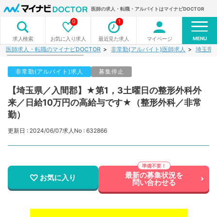
医師の求人・転職・アルバイトはマイナビDOCTOR
0
1
MENU
お気に入り求人
最近見た求人
マイページ
求人検索
医師求人・転職のマイナビDOCTOR
非常勤(アルバイト)医師求人
埼玉県
非常勤(アルバイト)求人
募集停止
【埼玉県／入間郡】★第1，3土曜日の整形外科外
来／日給10万円の高給与です★（整形外科／非常
勤）
更新日 : 2024/06/07
求人No : 632866
最新の募集状況を
お気に入り
問い合わせる