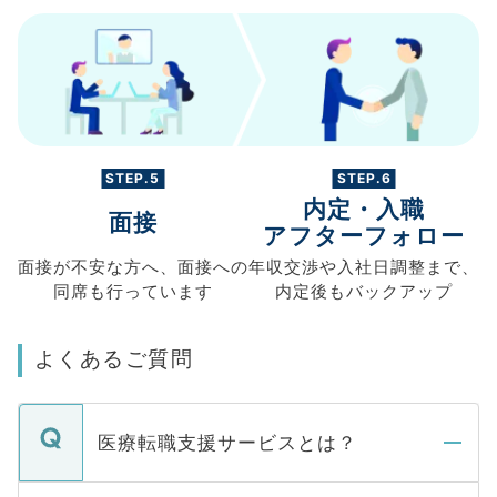
STEP.5
STEP.6
内定・入職
面接
アフターフォロー
面接が不安な方へ、
面接への
年収交渉や
入社日調整まで、
同席も
行っています
内定後もバックアップ
よくあるご質問
医療転職支援サービスとは？