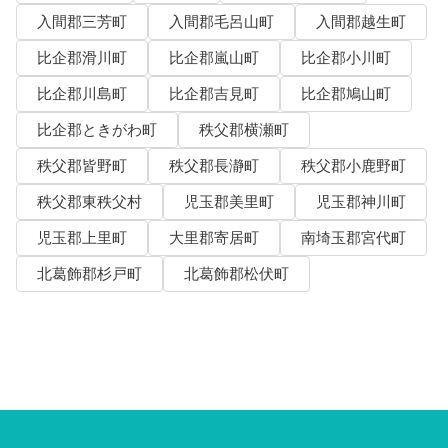
入間郡三芳町
入間郡毛呂山町
入間郡越生町
比企郡滑川町
比企郡嵐山町
比企郡小川町
比企郡川島町
比企郡吉見町
比企郡鳩山町
比企郡ときがわ町
秩父郡横瀬町
秩父郡皆野町
秩父郡長瀞町
秩父郡小鹿野町
秩父郡東秩父村
児玉郡美里町
児玉郡神川町
児玉郡上里町
大里郡寄居町
南埼玉郡宮代町
北葛飾郡杉戸町
北葛飾郡松伏町