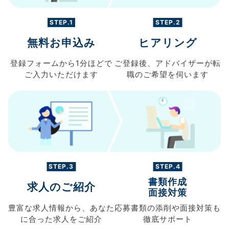
STEP.1
STEP.2
無料お申込み
ヒアリング
登録フォームから
1分ほどで
ご登録後、
アドバイザーが転
ご入力
いただけます
職の
ご希望を伺います
STEP.3
STEP.4
書類作成
求人のご紹介
面接対策
豊富な求人情報から、
あなた
応募書類の
添削や面接対策も
に合った求人を
ご紹介
徹底サポート