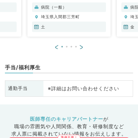
病院（一般）
病
埼玉県入間郡三芳町
埼
土
金
<
>
手当/福利厚生
※詳細はお問い合わせください
通勤手当
医師専任のキャリアパートナー
が
職場の雰囲気や人間関係、
教育・研修制度など
求人票に掲載されていない情報をお伝えします。