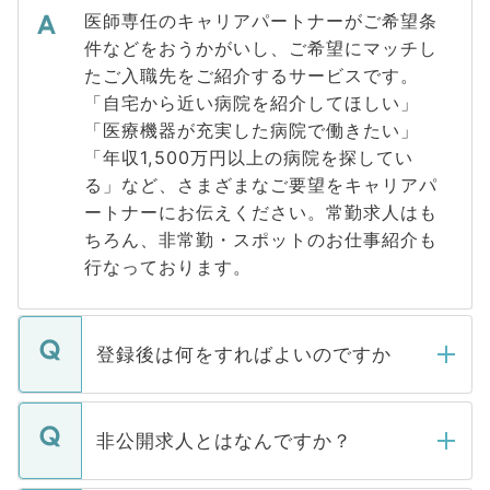
医師専任のキャリアパートナーがご希望条
件などをおうかがいし、ご希望にマッチし
たご入職先をご紹介するサービスです。
「自宅から近い病院を紹介してほしい」
「医療機器が充実した病院で働きたい」
「年収1,500万円以上の病院を探してい
る」など、さまざまなご要望をキャリアパ
ートナーにお伝えください。常勤求人はも
ちろん、非常勤・スポットのお仕事紹介も
行なっております。
登録後は何をすればよいのですか
ご登録いただきましたら、弊社担当者がご
登録内容を確認し、その後メールもしくは
非公開求人とはなんですか？
お電話にて次のステップのご案内をいたし