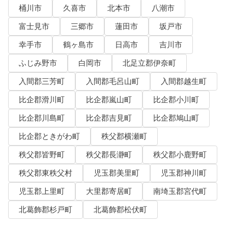
桶川市
久喜市
北本市
八潮市
富士見市
三郷市
蓮田市
坂戸市
幸手市
鶴ヶ島市
日高市
吉川市
ふじみ野市
白岡市
北足立郡伊奈町
入間郡三芳町
入間郡毛呂山町
入間郡越生町
比企郡滑川町
比企郡嵐山町
比企郡小川町
比企郡川島町
比企郡吉見町
比企郡鳩山町
比企郡ときがわ町
秩父郡横瀬町
秩父郡皆野町
秩父郡長瀞町
秩父郡小鹿野町
秩父郡東秩父村
児玉郡美里町
児玉郡神川町
児玉郡上里町
大里郡寄居町
南埼玉郡宮代町
北葛飾郡杉戸町
北葛飾郡松伏町