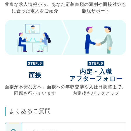
豊富な求人情報から、
あなた
応募書類の
添削や面接対策も
に合った求人を
ご紹介
徹底サポート
STEP.5
STEP.6
内定・入職
面接
アフターフォロー
面接が不安な方へ、
面接への
年収交渉や
入社日調整まで、
同席も
行っています
内定後もバックアップ
よくあるご質問