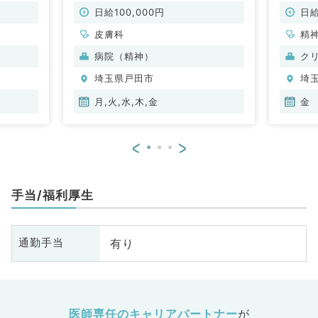
（皮膚科
イトです！マイカー通勤・コマ割り
から徒
相談可◎（皮膚科／非常勤）
ニック
日給100,000円
日給
皮膚科
精
科
病院（精神）
ク
化
埼玉県戸田市
埼
月,火,水,木,金
金
<
>
手当/福利厚生
有り
通勤手当
医師専任のキャリアパートナー
が