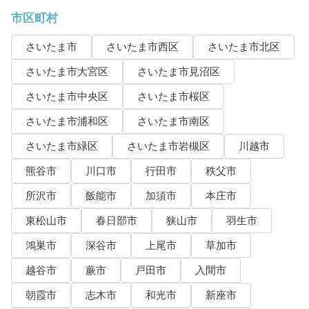
市区町村
さいたま市
さいたま市西区
さいたま市北区
さいたま市大宮区
さいたま市見沼区
さいたま市中央区
さいたま市桜区
さいたま市浦和区
さいたま市南区
さいたま市緑区
さいたま市岩槻区
川越市
熊谷市
川口市
行田市
秩父市
所沢市
飯能市
加須市
本庄市
東松山市
春日部市
狭山市
羽生市
鴻巣市
深谷市
上尾市
草加市
越谷市
蕨市
戸田市
入間市
朝霞市
志木市
和光市
新座市