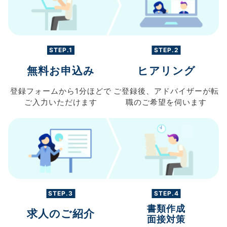
STEP.1
STEP.2
無料お申込み
ヒアリング
登録フォームから
1分ほどで
ご登録後、
アドバイザーが転
ご入力
いただけます
職の
ご希望を伺います
STEP.3
STEP.4
書類作成
求人のご紹介
面接対策