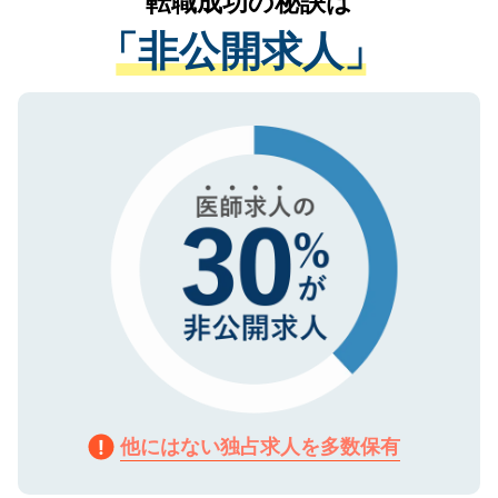
転職成功の秘訣は
は、個人情報の取り扱いについての厳密な
経験をまじえながら、適切なアドバイスを
管理基準を満たした事業者のみに付与され
「非公開求人」
させていただきます。すぐにご転職をされ
る、プライバシーマークを取得済みです。
ない方には、長期的なサポートが可能です
ご登録いただいた個人情報は、SSL（デー
ので、まずはご登録ください。
タ暗号化）によって保護されていますの
で、機密保持に関してもご安心ください。
他にはない独占求人を多数保有