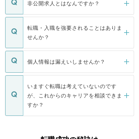
登録内容を確認し、その後メールもしくは
非公開求人とはなんですか？
お電話にて次のステップのご案内をいたし
ます。通常、5営業日以内にはご連絡をせて
マイナビDOCTORで取り扱っている求人の
いただきますので、しばらくお待ちくださ
うち約3割は、Webサイトからご覧いただ
転職・入職を強要されることはありま
い。
けない「非公開求人」です。非公開求人は
せんか？
下記の理由によって、一般には公開してい
ません。
転職・入職を強要することは一切ありませ
ん。また、仮に応募先から内定をいただい
個人情報は漏えいしませんか？
■応募殺到を避けるため 人気のある医療機
たとしても、ご本人が納得しない限り、内
関を公にしてしまうと、応募が殺到する場
定を承諾する必要はありません。内定先へ
個人情報が漏えいすることはありませんの
合があります。 選考を効率よく行うため
の辞退の連絡はキャリアパートナーが行い
で、ご安心ください。当サイトからの登録
いますぐ転職は考えていないのです
に、医療機関が求める条件に合った人材の
ますので、ご安心ください。
などで収集したご登録者様の個人情報は、
が、これからのキャリアを相談できま
みを人材紹介会社に依頼するケースが増え
ご本人のキャリアアップおよび転職活動の
ています。
すか？
支援を目的に使用いたします。お預かりし
ているすべての個人データはご本人の許可
お気軽にご相談ください。先生専任のキャ
なく、医療機関側に開示したり、第三者に
リアパートナーが将来のご希望などをおう
提供することは一切ありません。また弊社
かがいして、現在の医療機関の状況や紹介