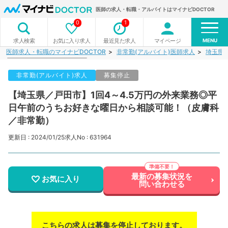
医師の求人・転職・アルバイトはマイナビDOCTOR
0
1
MENU
お気に入り求人
最近見た求人
マイページ
求人検索
医師求人・転職のマイナビDOCTOR
非常勤(アルバイト)医師求人
埼玉県
非常勤(アルバイト)求人
募集停止
【埼玉県／戸田市】1回4～4.5万円の外来業務◎平
日午前のうちお好きな曜日から相談可能！（皮膚科
／非常勤）
更新日 : 2024/01/25
求人No : 631964
最新の募集状況を
お気に入り
問い合わせる
こちらの求人は募集を停止しております。