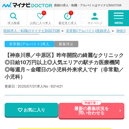
医師の求人・転職・アルバイトはマイナビDOCTOR
0
1
MENU
お気に入り求人
最近見た求人
マイページ
求人検索
医師求人・転職のマイナビDOCTOR
非常勤(アルバイト)医師求人
神奈川
非常勤(アルバイト)求人
募集停止
【神奈川県／中原区】昨年開院の綺麗なクリニック
◎日給10万円以上◎人気エリアの駅チカ医療機関
◎毎週月～金曜日の小児科外来求人です（非常勤／
小児科）
更新日 : 2025/07/31
求人No : 631421
最新の募集状況を
お気に入り
問い合わせる