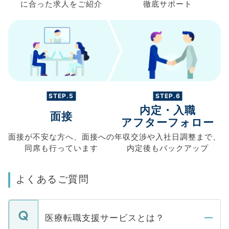
に合った求人を
ご紹介
徹底サポート
STEP.5
STEP.6
内定・入職
面接
アフターフォロー
面接が不安な方へ、
面接への
年収交渉や
入社日調整まで、
同席も
行っています
内定後もバックアップ
よくあるご質問
医療転職支援サービスとは？