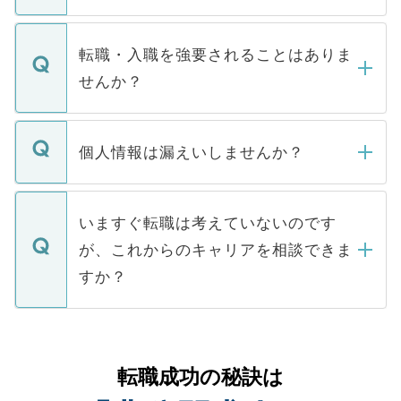
お電話にて次のステップのご案内をいたし
ます。通常、5営業日以内にはご連絡をせて
マイナビDOCTORで取り扱っている求人の
いただきますので、しばらくお待ちくださ
うち約3割は、Webサイトからご覧いただ
転職・入職を強要されることはありま
い。
けない「非公開求人」です。非公開求人は
せんか？
下記の理由によって、一般には公開してい
ません。
転職・入職を強要することは一切ありませ
ん。また、仮に応募先から内定をいただい
個人情報は漏えいしませんか？
■応募殺到を避けるため 人気のある医療機
たとしても、ご本人が納得しない限り、内
関を公にしてしまうと、応募が殺到する場
定を承諾する必要はありません。内定先へ
個人情報が漏えいすることはありませんの
合があります。 選考を効率よく行うため
の辞退の連絡はキャリアパートナーが行い
で、ご安心ください。当サイトからの登録
いますぐ転職は考えていないのです
に、医療機関が求める条件に合った人材の
ますので、ご安心ください。
などで収集したご登録者様の個人情報は、
が、これからのキャリアを相談できま
みを人材紹介会社に依頼するケースが増え
ご本人のキャリアアップおよび転職活動の
ています。
すか？
支援を目的に使用いたします。お預かりし
ているすべての個人データはご本人の許可
お気軽にご相談ください。先生専任のキャ
なく、医療機関側に開示したり、第三者に
リアパートナーが将来のご希望などをおう
提供することは一切ありません。また弊社
かがいして、現在の医療機関の状況や紹介
転職成功の秘訣は
は、個人情報の取り扱いについての厳密な
経験をまじえながら、適切なアドバイスを
管理基準を満たした事業者のみに付与され