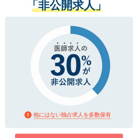
「非公開求人」
させていただきます。すぐにご転職をされ
る、プライバシーマークを取得済みです。
ない方には、長期的なサポートが可能です
ご登録いただいた個人情報は、SSL（デー
ので、まずはご登録ください。
タ暗号化）によって保護されていますの
で、機密保持に関してもご安心ください。
他にはない独占求人を多数保有