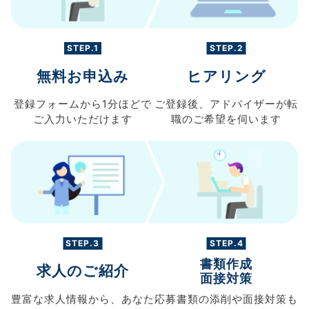
STEP.1
STEP.2
無料お申込み
ヒアリング
登録フォームから
1分ほどで
ご登録後、
アドバイザーが転
ご入力
いただけます
職の
ご希望を伺います
STEP.3
STEP.4
書類作成
求人のご紹介
面接対策
豊富な求人情報から、
あなた
応募書類の
添削や面接対策も