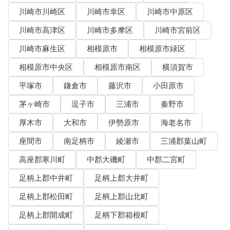
川崎市川崎区
川崎市幸区
川崎市中原区
川崎市高津区
川崎市多摩区
川崎市宮前区
川崎市麻生区
相模原市
相模原市緑区
相模原市中央区
相模原市南区
横須賀市
平塚市
鎌倉市
藤沢市
小田原市
茅ヶ崎市
逗子市
三浦市
秦野市
厚木市
大和市
伊勢原市
海老名市
座間市
南足柄市
綾瀬市
三浦郡葉山町
高座郡寒川町
中郡大磯町
中郡二宮町
足柄上郡中井町
足柄上郡大井町
足柄上郡松田町
足柄上郡山北町
足柄上郡開成町
足柄下郡箱根町