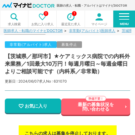
医師の求人・転職・アルバイトはマイナビDOCTOR
0
1
MENU
お気に入り求人
最近見た求人
マイページ
求人検索
医師求人・転職のマイナビDOCTOR
非常勤(アルバイト)医師求人
茨城県
非常勤(アルバイト)求人
募集停止
【茨城県／那珂市】★ケアミックス病院での内科外
来業務／1回最大10万円！毎週月曜日～毎週金曜日
よりご相談可能です（内科系／非常勤）
更新日 : 2024/06/07
求人No : 631070
最新の募集状況を
お気に入り
問い合わせる
こちらの求人は募集を停止しております。