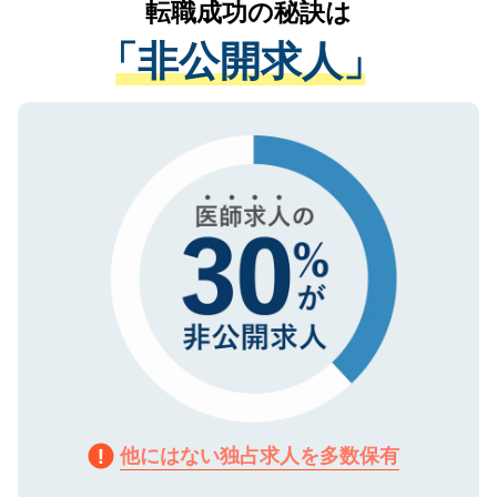
転職成功の秘訣は
は、個人情報の取り扱いについての厳密な
経験をまじえながら、適切なアドバイスを
管理基準を満たした事業者のみに付与され
「非公開求人」
させていただきます。すぐにご転職をされ
る、プライバシーマークを取得済みです。
ない方には、長期的なサポートが可能です
ご登録いただいた個人情報は、SSL（デー
ので、まずはご登録ください。
タ暗号化）によって保護されていますの
で、機密保持に関してもご安心ください。
他にはない独占求人を多数保有