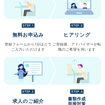
STEP.1
STEP.2
無料お申込み
ヒアリング
登録フォームから
1分ほどで
ご登録後、
アドバイザーが転
ご入力
いただけます
職の
ご希望を伺います
STEP.3
STEP.4
書類作成
求人のご紹介
面接対策