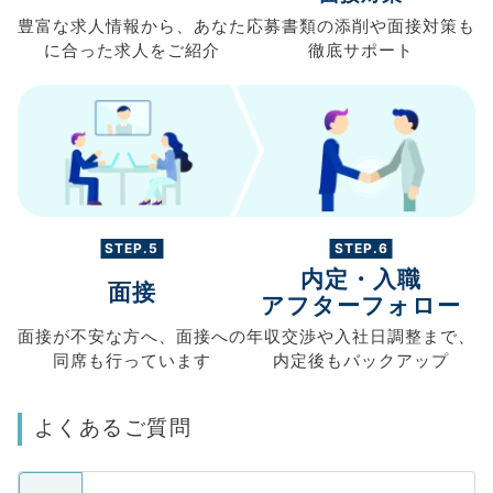
豊富な求人情報から、
あなた
応募書類の
添削や面接対策も
に合った求人を
ご紹介
徹底サポート
STEP.5
STEP.6
内定・入職
面接
アフターフォロー
面接が不安な方へ、
面接への
年収交渉や
入社日調整まで、
同席も
行っています
内定後もバックアップ
よくあるご質問