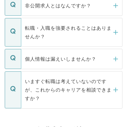
登録内容を確認し、その後メールもしくは
非公開求人とはなんですか？
お電話にて次のステップのご案内をいたし
ます。通常、5営業日以内にはご連絡をせて
マイナビDOCTORで取り扱っている求人の
いただきますので、しばらくお待ちくださ
うち約3割は、Webサイトからご覧いただ
転職・入職を強要されることはありま
い。
けない「非公開求人」です。非公開求人は
せんか？
下記の理由によって、一般には公開してい
ません。
転職・入職を強要することは一切ありませ
ん。また、仮に応募先から内定をいただい
個人情報は漏えいしませんか？
■応募殺到を避けるため 人気のある医療機
たとしても、ご本人が納得しない限り、内
関を公にしてしまうと、応募が殺到する場
定を承諾する必要はありません。内定先へ
個人情報が漏えいすることはありませんの
合があります。 選考を効率よく行うため
の辞退の連絡はキャリアパートナーが行い
で、ご安心ください。当サイトからの登録
いますぐ転職は考えていないのです
に、医療機関が求める条件に合った人材の
ますので、ご安心ください。
などで収集したご登録者様の個人情報は、
が、これからのキャリアを相談できま
みを人材紹介会社に依頼するケースが増え
ご本人のキャリアアップおよび転職活動の
ています。
すか？
支援を目的に使用いたします。お預かりし
ているすべての個人データはご本人の許可
お気軽にご相談ください。先生専任のキャ
なく、医療機関側に開示したり、第三者に
リアパートナーが将来のご希望などをおう
提供することは一切ありません。また弊社
かがいして、現在の医療機関の状況や紹介