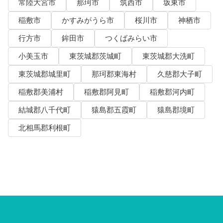
常陸大宮市
那珂市
筑西市
坂東市
稲敷市
かすみがうら市
桜川市
神栖市
行方市
鉾田市
つくばみらい市
小美玉市
東茨城郡茨城町
東茨城郡大洗町
東茨城郡城里町
那珂郡東海村
久慈郡大子町
稲敷郡美浦村
稲敷郡阿見町
稲敷郡河内町
結城郡八千代町
猿島郡五霞町
猿島郡境町
北相馬郡利根町