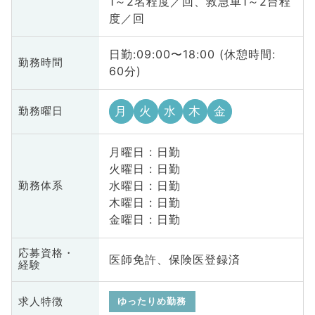
1～2名程度／回、救急車1～2台程
度／回
日勤:09:00〜18:00 (休憩時間:
勤務時間
60分)
月
火
水
木
金
勤務曜日
月曜日 : 日勤
火曜日 : 日勤
水曜日 : 日勤
勤務体系
木曜日 : 日勤
金曜日 : 日勤
応募資格・
医師免許、保険医登録済
経験
求人特徴
ゆったりめ勤務