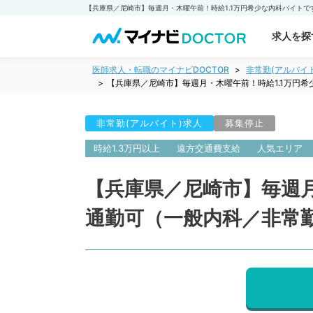
求人を探
医師求人・転職のマイナビDOCTOR
非常勤(アルバイ
【兵庫県／尼崎市】毎週月・木曜午前！時給1.1万円
非常勤(アルバイト)求人
募集停止
時給1.3万円以上
遠方交通費支給
人気エリア
【兵庫県／尼崎市】毎週月
通勤可（一般内科／非常