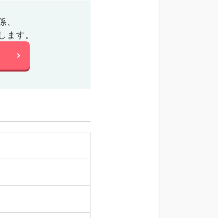
係、
します。