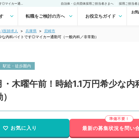
【兵庫県／尼崎市】毎週月・木曜午前！時給1.1万円希少な内科バイトです◎マイカー通勤可（一般内科／非常勤）非常勤(アルバイト)の求人｜医師の求人・転職・アルバイトは【マイナビDOCTOR】
自治体・公共団体採用ご担当者さまへ
採用ご担当者
お気
す
転職をご検討の方へ
お役立ちガイド
ト)医師求人
兵庫県
尼崎市
希少な内科バイトです◎マイカー通勤可（一般内科／非常勤）
駅近・徒歩圏内
・木曜午前！時給1.1万円希少な
勤）
お気に入り
最新の募集状況を問い