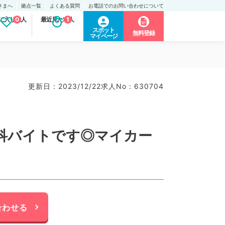
さまへ
拠点一覧
よくある質問
お電話でのお問い合わせについて
に入り求人
0
最近見た求人
1
スポット
無料登録
マイページ
更新日 : 2023/12/22
求人No : 630704
内科バイトです◎マイカー
合わせる