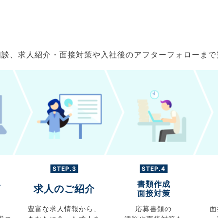
ご相談、求人紹介・面接対策や入社後のアフターフォローま
STEP.3
STEP.4
書類作成
グ
求人のご紹介
面接対策
豊富な求人情報から、
応募書類の
面