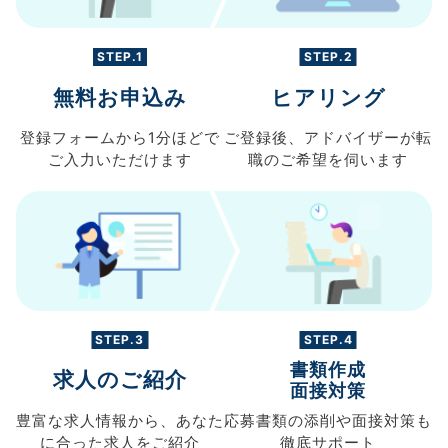
STEP.1
STEP.2
無料お申込み
ヒアリング
登録フォームから
1分ほどで
ご登録後、
アドバイザーが転
ご入力
いただけます
職の
ご希望を伺います
STEP.3
STEP.4
書類作成
求人のご紹介
面接対策
豊富な求人情報から、
あなた
応募書類の
添削や面接対策も
に合った求人を
ご紹介
徹底サポート