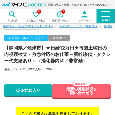
医師の求人・転職・アルバイトはマイナビDOCTOR
0
1
MENU
お気に入り求人
最近見た求人
マイページ
求人検索
医師求人・転職のマイナビDOCTOR
非常勤(アルバイト)医師求人
静岡県
非常勤(アルバイト)求人
募集停止
【静岡県／焼津市】★日給12万円★毎週土曜日の
内視鏡検査・救急対応のお仕事～新幹線代・タクシ
ー代支給あり～（消化器内科／非常勤）
更新日 : 2021/10/19
求人No : 629957
最新の募集状況を
お気に入り
問い合わせる
こちらの求人は募集を停止しております。