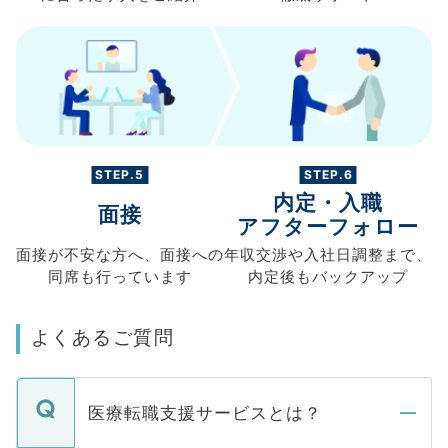
STEP.5
STEP.6
内定・入職
面接
アフターフォロー
面接が不安な方へ、
面接への
年収交渉や
入社日調整まで、
同席も
行っています
内定後もバックアップ
よくあるご質問
医療転職支援サービスとは？