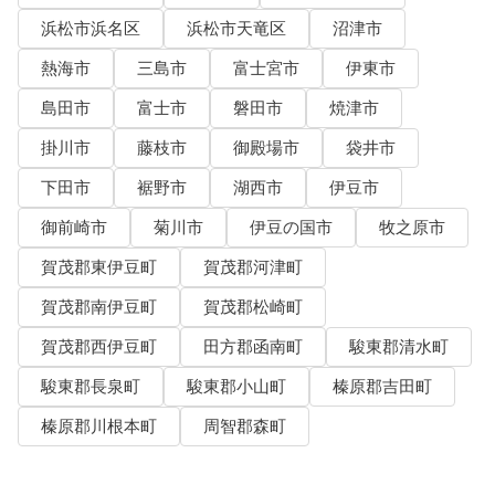
浜松市浜名区
浜松市天竜区
沼津市
熱海市
三島市
富士宮市
伊東市
島田市
富士市
磐田市
焼津市
掛川市
藤枝市
御殿場市
袋井市
下田市
裾野市
湖西市
伊豆市
御前崎市
菊川市
伊豆の国市
牧之原市
賀茂郡東伊豆町
賀茂郡河津町
賀茂郡南伊豆町
賀茂郡松崎町
賀茂郡西伊豆町
田方郡函南町
駿東郡清水町
駿東郡長泉町
駿東郡小山町
榛原郡吉田町
榛原郡川根本町
周智郡森町