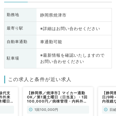
静岡県焼津市
勤務地
※詳細はお問い合わせください
最寄り駅
車通勤可能
自動車通勤
※最新情報を確認いたしますので
駐車場
お問い合わせください
この求人と条件が近い求人
線代支
【静岡県／焼津市】マイカー通勤
【静岡
件外来
OK／第1週土曜日（日当直）・1回
日/9時
木曜日で
100,000円／病棟管理・内科外
内視鏡
非常勤）
来・救急対応（内科系／非常勤）
内科／
1回100,000円
日給