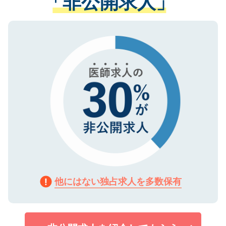
「非公開求人」
る、プライバシーマークを取得済みです。
ない方には、長期的なサポートが可能です
ご登録いただいた個人情報は、SSL（デー
ので、まずはご登録ください。
タ暗号化）によって保護されていますの
で、機密保持に関してもご安心ください。
他にはない独占求人を多数保有