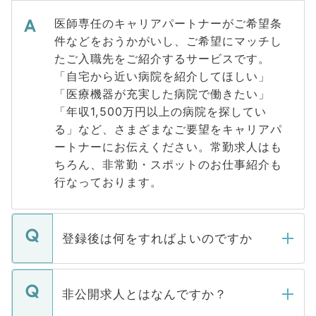
医師専任のキャリアパートナーがご希望条
件などをおうかがいし、ご希望にマッチし
たご入職先をご紹介するサービスです。
「自宅から近い病院を紹介してほしい」
「医療機器が充実した病院で働きたい」
「年収1,500万円以上の病院を探してい
る」など、さまざまなご要望をキャリアパ
ートナーにお伝えください。常勤求人はも
ちろん、非常勤・スポットのお仕事紹介も
行なっております。
登録後は何をすればよいのですか
ご登録いただきましたら、弊社担当者がご
登録内容を確認し、その後メールもしくは
非公開求人とはなんですか？
お電話にて次のステップのご案内をいたし