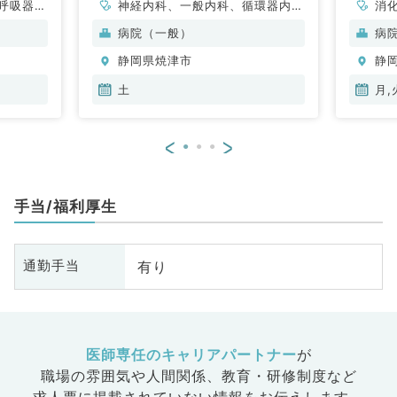
呼吸器内
神経内科、一般内科、循環器内
消
・代謝内
科、呼吸器内科、消化器内科、内
病院（一般）
病
分泌・代謝内科、腎臓内科、老年
静岡県焼津市
静
内科、血液内科、膠原病科
土
月,
<
>
手当/福利厚生
有り
通勤手当
医師専任のキャリアパートナー
が
職場の雰囲気や人間関係、
教育・研修制度など