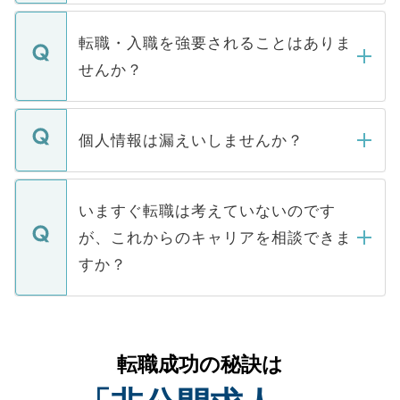
ます。通常、5営業日以内にはご連絡をせて
マイナビDOCTORで取り扱っている求人の
いただきますので、しばらくお待ちくださ
うち約3割は、Webサイトからご覧いただ
転職・入職を強要されることはありま
い。
けない「非公開求人」です。非公開求人は
せんか？
下記の理由によって、一般には公開してい
ません。
転職・入職を強要することは一切ありませ
ん。また、仮に応募先から内定をいただい
個人情報は漏えいしませんか？
■応募殺到を避けるため 人気のある医療機
たとしても、ご本人が納得しない限り、内
関を公にしてしまうと、応募が殺到する場
定を承諾する必要はありません。内定先へ
個人情報が漏えいすることはありませんの
合があります。 選考を効率よく行うため
の辞退の連絡はキャリアパートナーが行い
で、ご安心ください。当サイトからの登録
いますぐ転職は考えていないのです
に、医療機関が求める条件に合った人材の
ますので、ご安心ください。
などで収集したご登録者様の個人情報は、
が、これからのキャリアを相談できま
みを人材紹介会社に依頼するケースが増え
ご本人のキャリアアップおよび転職活動の
ています。
すか？
支援を目的に使用いたします。お預かりし
ているすべての個人データはご本人の許可
お気軽にご相談ください。先生専任のキャ
なく、医療機関側に開示したり、第三者に
リアパートナーが将来のご希望などをおう
提供することは一切ありません。また弊社
かがいして、現在の医療機関の状況や紹介
転職成功の秘訣は
は、個人情報の取り扱いについての厳密な
経験をまじえながら、適切なアドバイスを
管理基準を満たした事業者のみに付与され
させていただきます。すぐにご転職をされ