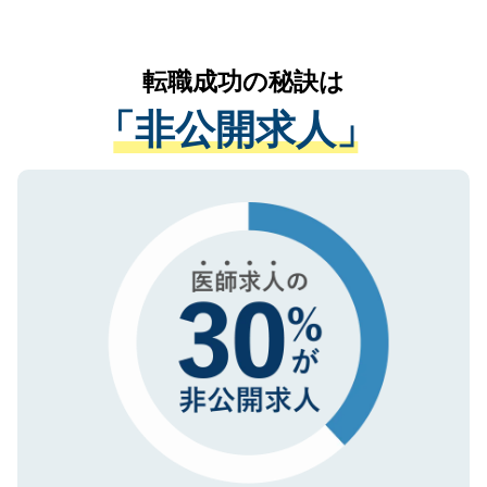
お気軽にご相談ください。先生専任のキャ
なく、医療機関側に開示したり、第三者に
リアパートナーが将来のご希望などをおう
提供することは一切ありません。また弊社
かがいして、現在の医療機関の状況や紹介
転職成功の秘訣は
は、個人情報の取り扱いについての厳密な
経験をまじえながら、適切なアドバイスを
管理基準を満たした事業者のみに付与され
「非公開求人」
させていただきます。すぐにご転職をされ
る、プライバシーマークを取得済みです。
ない方には、長期的なサポートが可能です
ご登録いただいた個人情報は、SSL（デー
ので、まずはご登録ください。
タ暗号化）によって保護されていますの
で、機密保持に関してもご安心ください。