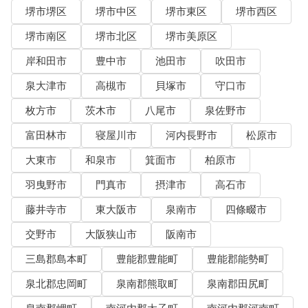
堺市堺区
堺市中区
堺市東区
堺市西区
堺市南区
堺市北区
堺市美原区
岸和田市
豊中市
池田市
吹田市
泉大津市
高槻市
貝塚市
守口市
枚方市
茨木市
八尾市
泉佐野市
富田林市
寝屋川市
河内長野市
松原市
大東市
和泉市
箕面市
柏原市
羽曳野市
門真市
摂津市
高石市
藤井寺市
東大阪市
泉南市
四條畷市
交野市
大阪狭山市
阪南市
三島郡島本町
豊能郡豊能町
豊能郡能勢町
泉北郡忠岡町
泉南郡熊取町
泉南郡田尻町