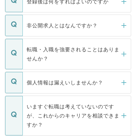
登録後は何をすればよいのですか
ご登録いただきましたら、弊社担当者がご
登録内容を確認し、その後メールもしくは
非公開求人とはなんですか？
お電話にて次のステップのご案内をいたし
ます。通常、5営業日以内にはご連絡をせて
マイナビDOCTORで取り扱っている求人の
いただきますので、しばらくお待ちくださ
うち約3割は、Webサイトからご覧いただ
転職・入職を強要されることはありま
い。
けない「非公開求人」です。非公開求人は
せんか？
下記の理由によって、一般には公開してい
ません。
転職・入職を強要することは一切ありませ
ん。また、仮に応募先から内定をいただい
個人情報は漏えいしませんか？
■応募殺到を避けるため 人気のある医療機
たとしても、ご本人が納得しない限り、内
関を公にしてしまうと、応募が殺到する場
定を承諾する必要はありません。内定先へ
個人情報が漏えいすることはありませんの
合があります。 選考を効率よく行うため
の辞退の連絡はキャリアパートナーが行い
で、ご安心ください。当サイトからの登録
いますぐ転職は考えていないのです
に、医療機関が求める条件に合った人材の
ますので、ご安心ください。
などで収集したご登録者様の個人情報は、
が、これからのキャリアを相談できま
みを人材紹介会社に依頼するケースが増え
ご本人のキャリアアップおよび転職活動の
ています。
すか？
支援を目的に使用いたします。お預かりし
ているすべての個人データはご本人の許可