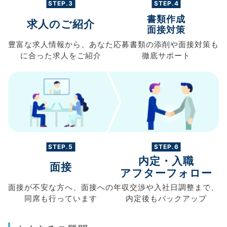
STEP.3
STEP.4
書類作成
求人のご紹介
面接対策
豊富な求人情報から、
あなた
応募書類の
添削や面接対策も
に合った求人を
ご紹介
徹底サポート
STEP.5
STEP.6
内定・入職
面接
アフターフォロー
面接が不安な方へ、
面接への
年収交渉や
入社日調整まで、
同席も
行っています
内定後もバックアップ