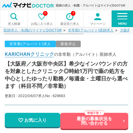
医師の求人・転職・アルバイトはマイナビDOCTOR
0
1
MENU
お気に入り求人
最近見た求人
マイページ
求人検索
医師求人・転職のマイナビDOCTOR
非常勤(アルバイト)医師求人
大阪府
非常勤(アルバイト)求人
募集停止
KARICHANクリニック
の非常勤（アルバイト）医師求人
【大阪府／大阪市中央区】希少なインバウンドの方
を対象としたクリニック◎時給1万円で薬の処方を
中心としたゆったり勤務／毎週金・土曜日から選べ
ます（科目不問／非常勤）
更新日 : 2022/06/07
求人No : 629693
最新の募集状況を
お気に入り
問い合わせる